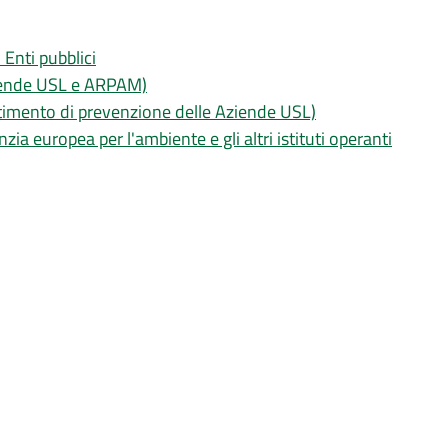
 Enti pubblici
 Aziende USL e ARPAM)
rtimento di prevenzione delle Aziende USL)
a europea per l'ambiente e gli altri istituti operanti