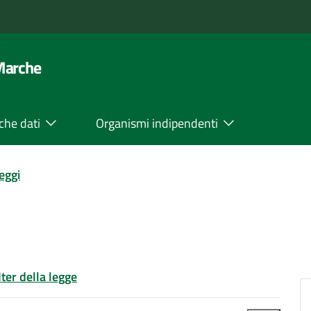
 Marche
che dati
Organismi indipendenti
leggi
Iter della legge