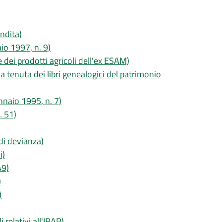
endita)
aio 1997, n. 9)
 dei prodotti agricoli dell'ex ESAM)
lla tenuta dei libri genealogici del patrimonio
ennaio 1995, n. 7)
. 51)
 di devianza)
i)
49)
)
)
 relativi all'IRAP)