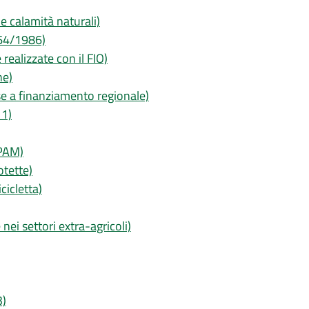
e calamità naturali)
 64/1986)
ealizzate con il FIO)
ne)
e a finanziamento regionale)
11)
RPAM)
otette)
cicletta)
nei settori extra-agricoli)
3)