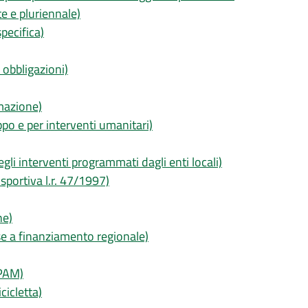
te e pluriennale)
pecifica)
 obbligazioni)
mazione)
uppo e per interventi umanitari)
gli interventi programmati dagli enti locali)
 sportiva l.r. 47/1997)
ne)
e a finanziamento regionale)
RPAM)
cicletta)