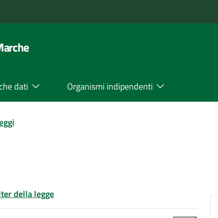
 Marche
che dati
Organismi indipendenti
leggi
Iter della legge