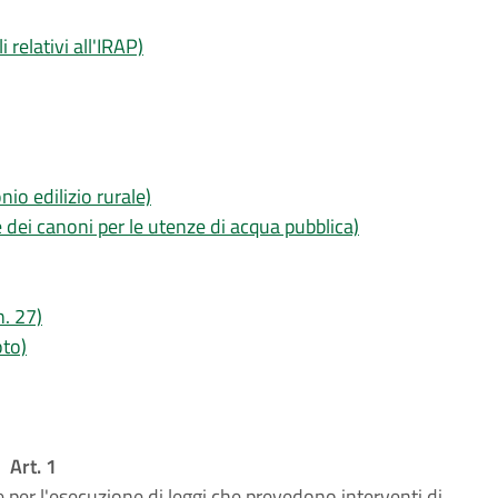
 relativi all'IRAP)
io edilizio rurale)
 dei canoni per le utenze di acqua pubblica)
n. 27)
oto)
Art. 1
 per l'esecuzione di leggi che prevedono interventi di