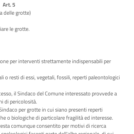
Art. 5
a delle grotte)
are le grotte.
ione per interventi strettamente indispensabili per
o resti di essi, vegetali, fossili, reperti paleontologici
 accesso, il Sindaco del Comune interessato provvede a
i di pericolosità.
indaco per grotte in cui siano presenti reperti
he o biologiche di particolare fragilità ed interesse.
, resta comunque consentito per motivi di ricerca
 speleologici facenti parte dell'albo regionale, di cui