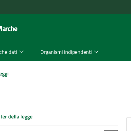
 Marche
che dati
Organismi indipendenti
leggi
Iter della legge