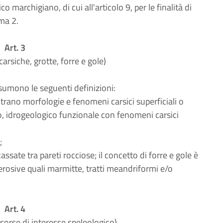
 marchigiano, di cui all'articolo 9, per le finalità di
ma 2.
Art. 3
carsiche, grotte, forre e gole)
ssumono le seguenti definizioni:
ontrano morfologie e fenomeni carsici superficiali o
, idrogeologico funzionale con fenomeni carsici
;
ssate tra pareti rocciose; il concetto di forre e gole è
erosive quali marmitte, tratti meandriformi e/o
Art. 4
risorse di interesse speleologico)