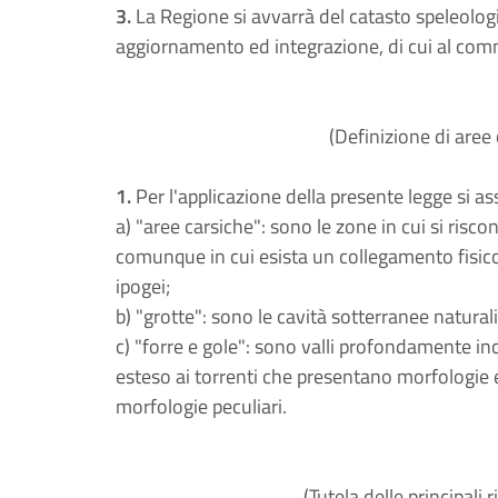
3.
La Regione si avvarrà del catasto speleologico
aggiornamento ed integrazione, di cui al com
(Definizione di aree 
1.
Per l'applicazione della presente legge si a
a) "aree carsiche": sono le zone in cui si risc
comunque in cui esista un collegamento fisico
ipogei;
b) "grotte": sono le cavità sotterranee naturali
c) "forre e gole": sono valli profondamente inca
esteso ai torrenti che presentano morfologie 
morfologie peculiari.
(Tutela delle principali 