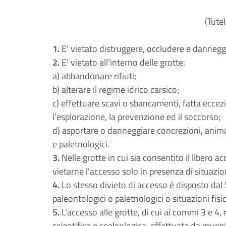
(Tutel
1.
E' vietato distruggere, occludere e danneggi
2.
E' vietato all'interno delle grotte:
a) abbandonare rifiuti;
b) alterare il regime idrico carsico;
c) effettuare scavi o sbancamenti, fatta eccez
l'esplorazione, la prevenzione ed il soccorso;
d) asportare o danneggiare concrezioni, animali 
e paletnologici.
3.
Nelle grotte in cui sia consentito il libero
vietarne l'accesso solo in presenza di situazion
4.
Lo stesso divieto di accesso è disposto dal S
paleontologici o paletnologici o situazioni fisic
5.
L'accesso alle grotte, di cui ai commi 3 e 4
scientifica e speleologica, effettuata da gruppi