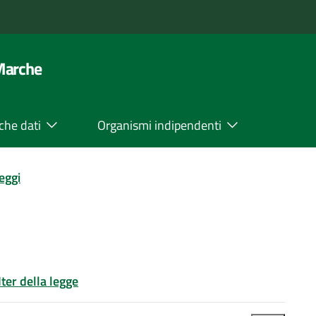
 Marche
che dati
Organismi indipendenti
leggi
Iter della legge