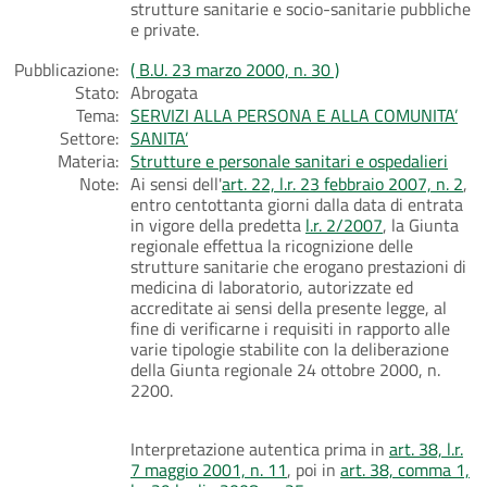
strutture sanitarie e socio-sanitarie pubbliche
e private.
Pubblicazione:
( B.U. 23 marzo 2000, n. 30 )
Stato:
Abrogata
Tema:
SERVIZI ALLA PERSONA E ALLA COMUNITA’
Settore:
SANITA’
Materia:
Strutture e personale sanitari e ospedalieri
Note:
Ai sensi dell'
art. 22, l.r. 23 febbraio 2007, n. 2
,
entro centottanta giorni dalla data di entrata
in vigore della predetta
l.r. 2/2007
, la Giunta
regionale effettua la ricognizione delle
strutture sanitarie che erogano prestazioni di
medicina di laboratorio, autorizzate ed
accreditate ai sensi della presente legge, al
fine di verificarne i requisiti in rapporto alle
varie tipologie stabilite con la deliberazione
della Giunta regionale 24 ottobre 2000, n.
2200.
Interpretazione autentica prima in
art. 38, l.r.
7 maggio 2001, n. 11
, poi in
art. 38, comma 1,