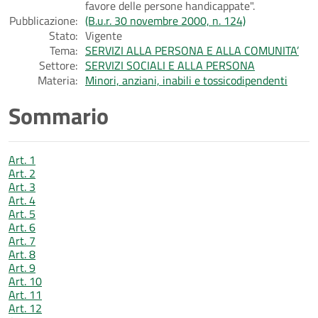
favore delle persone handicappate".
Pubblicazione:
(B.u.r. 30 novembre 2000, n. 124)
Stato:
Vigente
Tema:
SERVIZI ALLA PERSONA E ALLA COMUNITA’
Settore:
SERVIZI SOCIALI E ALLA PERSONA
Materia:
Minori, anziani, inabili e tossicodipendenti
Sommario
Art. 1
Art. 2
Art. 3
Art. 4
Art. 5
Art. 6
Art. 7
Art. 8
Art. 9
Art. 10
Art. 11
Art. 12