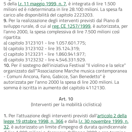
5 della
l.r. 11 maggio 1999, n. 7
, è integrata di lire 1.500
milioni ed è rideterminata in lire 28.100 milioni. La spesa fa
carico alle disponibilità del capitolo 2223203.
9.
Per la realizzazione degli interventi previsti dal Piano di
sviluppo rurale, di cui al
reg. CE 1257/1999
, è autorizzata, per
l'anno 2000, la spesa complessiva di lire 7.500 milioni così
ripartita:
a) capitolo 3123101 - lire 1.057.601.775;
b) capitolo 3123102 - lire 35.124.319;
c) capitolo 3123231 - lire 1.860.941.977;
d) capitolo 3123232 - lire 4.546.331.929.
10.
Per il sostegno dell'iniziativa Festival "Il violino e la selce"
organizzato dall'"Associazione Marche musica contemporanea
- Comuni Ancona, Fano, Gabicce, San Benedetto" è
autorizzata per l'anno 2000 la spesa di lire 200 milioni. La
somma è iscritta in aumento del capitolo 4112130.
Art. 10
(Interventi per la mobilità ciclistica)
1.
Per l'attuazione degli interventi previsti dall'
articolo 2 della
legge 19 ottobre 1998, n. 366
e dalla
l.r. 30 novembre 1999, n.
32
, è autorizzato un limite d'impegno di durata quindicennale