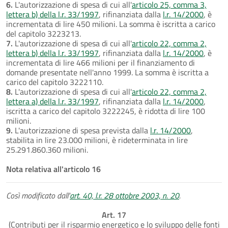
6.
L'autorizzazione di spesa di cui all'
articolo 25, comma 3,
lettera b) della l.r. 33/1997
, rifinanziata dalla
l.r. 14/2000
, è
incrementata di lire 450 milioni. La somma è iscritta a carico
del capitolo 3223213.
7.
L'autorizzazione di spesa di cui all'
articolo 22, comma 2,
lettera b) della l.r. 33/1997
, rifinanziata dalla
l.r. 14/2000
, è
incrementata di lire 466 milioni per il finanziamento di
domande presentate nell'anno 1999. La somma è iscritta a
carico del capitolo 3222110.
8.
L'autorizzazione di spesa di cui all'
articolo 22, comma 2,
lettera a) della l.r. 33/1997
, rifinanziata dalla
l.r. 14/2000
,
iscritta a carico del capitolo 3222245, è ridotta di lire 100
milioni.
9.
L'autorizzazione di spesa prevista dalla
l.r. 14/2000
,
stabilita in lire 23.000 milioni, è rideterminata in lire
25.291.860.360 milioni.
Nota relativa all'articolo 16
Così modificato dall'
art. 40, l.r. 28 ottobre 2003, n. 20
.
Art. 17
(Contributi per il risparmio energetico e lo sviluppo delle fonti