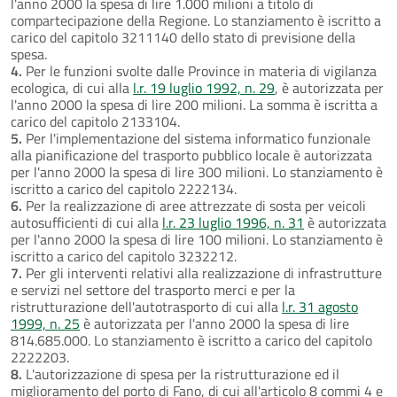
l'anno 2000 la spesa di lire 1.000 milioni a titolo di
compartecipazione della Regione. Lo stanziamento è iscritto a
carico del capitolo 3211140 dello stato di previsione della
spesa.
4.
Per le funzioni svolte dalle Province in materia di vigilanza
ecologica, di cui alla
l.r. 19 luglio 1992, n. 29
, è autorizzata per
l'anno 2000 la spesa di lire 200 milioni. La somma è iscritta a
carico del capitolo 2133104.
5.
Per l'implementazione del sistema informatico funzionale
alla pianificazione del trasporto pubblico locale è autorizzata
per l'anno 2000 la spesa di lire 300 milioni. Lo stanziamento è
iscritto a carico del capitolo 2222134.
6.
Per la realizzazione di aree attrezzate di sosta per veicoli
autosufficienti di cui alla
l.r. 23 luglio 1996, n. 31
è autorizzata
per l'anno 2000 la spesa di lire 100 milioni. Lo stanziamento è
iscritto a carico del capitolo 3232212.
7.
Per gli interventi relativi alla realizzazione di infrastrutture
e servizi nel settore del trasporto merci e per la
ristrutturazione dell'autotrasporto di cui alla
l.r. 31 agosto
1999, n. 25
è autorizzata per l'anno 2000 la spesa di lire
814.685.000. Lo stanziamento è iscritto a carico del capitolo
2222203.
8.
L'autorizzazione di spesa per la ristrutturazione ed il
miglioramento del porto di Fano, di cui all'articolo 8 commi 4 e