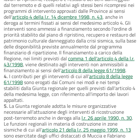
dal terremoto e di quelli relativi agli stessi beni ricompresi nei
programmi di intervento approvati dalle Province ai sensi
dell'
articolo 4 della l.r. 14 dicembre 1998, n. 43
, anche in
deroga ai termini fissati ai sensi del medesimo articolo 4. Gli
interventi sono ammessi a finanziamento secondo l'ordine di
priorità stabilito dal piano di ripristino, recupero e restauro del
patrimonio culturale danneggiato dalla crisi sismica, sulla base
delle disponibilità previste annualmente dal programma
finanziario di ripartizione. Il finanziamento a carico della
Regione, nei limiti previsti dal
comma 1 dell'articolo 4 della l.r.
43/1998
, viene destinato agli interventi non ammissibili a
finanziamento ai sensi dell'
articolo 8 della legge 61/1998
.
4.
I contributi per gli interventi di cui all'
articolo 8 della legge
61/1998
sono erogati dai Comuni nei modi e nei tempi
stabiliti dalla Giunta regionale per quelli previsti dall'articolo 4
della medesima legge, con riferimento all'importo dei lavori
appaltati.
5.
La Giunta regionale adotta le misure organizzative
necessarie all'attuazione degli interventi di ricostruzione
post-terremoto anche in deroga alla
l.r. 26 aprile 1990, n. 30
.
Le funzioni regionali in materia di costruzione in zone
sismiche di cui all'
articolo 21 della l.r. 25 maggio 1999, n. 13
sono esercitate dagli uffici distaccati di Muccia e Fabriano