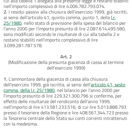
cui alla tabella 1 allegata alla presente legge e restano stabiliti
nell'importo complessivo di lire 4.006.782.793.074.
2.
I residui passivi alla chiusura dell'esercizio 1999, già iscritti,
ai sensi dell'articolo 41, quinto comma, punto 1, della
l.r.
25/1980
, nello stato di previsione della spesa del bilancio per
l'anno 2000 per l'importo presunto di lire 2.087.614.495.580,
sono modificati secondo le risultanze di cui alla tabella 2 e
restano stabiliti nell'importo complessivo di lire
3.099.281.787.578.
Art. 2
(Modificazione della presunta giacenza di cassa al termine
dell'esercizio 1999)
1.
L'ammontare della giacenza di cassa alla chiusura
dell'esercizio 1999, già iscritta, ai sensi dell'
articolo 41, sesto
comma, della l.r. 25/1980
, nel bilancio per l'anno 2000 per
l'importo presunto di lire 229.321.300.796 si conferma, per
effetto delle risultanze del rendiconto dell'anno 1999,
nell'importo di lire 413.581.233.516, di cui lire 5.013.888.793
presso il tesoriere della Regione e lire 408.567.344.723 presso
la Tesoreria centrale dello Stato sui conti correnti intrattenuti
con la medesima.