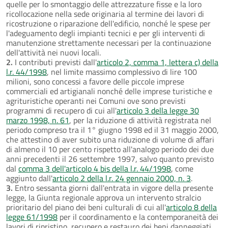
quelle per lo smontaggio delle attrezzature fisse e la loro
ricollocazione nella sede originaria al termine dei lavori di
ricostruzione o riparazione dell'edificio, nonché le spese per
l'adeguamento degli impianti tecnici e per gli interventi di
manutenzione strettamente necessari per la continuazione
dell'attività nei nuovi locali.
2.
I contributi previsti dall'
articolo 2, comma 1, lettera c) della
l.r. 44/1998
, nel limite massimo complessivo di lire 100
milioni, sono concessi a favore delle piccole imprese
commerciali ed artigianali nonché delle imprese turistiche e
agrituristiche operanti nei Comuni ove sono previsti
programmi di recupero di cui all'
articolo 3 della legge 30
marzo 1998, n. 61
, per la riduzione di attività registrata nel
periodo compreso tra il 1° giugno 1998 ed il 31 maggio 2000,
che attestino di aver subito una riduzione di volume di affari
di almeno il 10 per cento rispetto all'analogo periodo dei due
anni precedenti il 26 settembre 1997, salvo quanto previsto
dal
comma 3 dell'articolo 4 bis della l.r. 44/1998
, come
aggiunto dall'
articolo 2 della l.r. 24 gennaio 2000, n. 3
.
3.
Entro sessanta giorni dall'entrata in vigore della presente
legge, la Giunta regionale approva un intervento stralcio
prioritario del piano dei beni culturali di cui all'
articolo 8 della
legge 61/1998
per il coordinamento e la contemporaneità dei
lavori di ripristino, recupero e restauro dei beni danneggiati