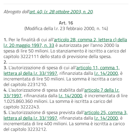
Abrogato dall'
art. 40, l.r. 28 ottobre 2003, n. 20
.
Art. 16
(Modifica della l.r. 23 febbraio 2000, n. 14)
1.
Per le finalità di cui all'
articolo 28, comma 2, lettera c) della
l.r. 20 maggio 1997, n. 33
è autorizzata per l'anno 2000 la
spesa di lire 50 milioni. Lo stanziamento è iscritto a carico del
capitolo 3222111 dello stato di previsione della spesa.
2.
............................................................................................
3.
L'autorizzazione di spesa di cui all'
articolo 11, comma 1,
lettera a) della l.r. 33/1997
, rifinanziata dalla
l.r. 14/2000
, è
incrementata di lire 50 milioni. La somma è iscritta a carico
del capitolo 2231210.
4.
L'autorizzazione di spesa stabilita dall'
articolo 7 della l.r.
33/1997
, rifinanziata dalla
l.r. 14/2000
, è incrementata di lire
1.025.860.360 milioni. La somma è iscritta a carico del
capitolo 3222243.
5.
L'autorizzazione di spesa prevista dall'
articolo 25, comma 3,
lettera a) della l.r. 33/1997
, rifinanziata dalla
l.r. 14/2000
, è
incrementata di lire 400 milioni. La somma è iscritta a carico
del capitolo 3223212.