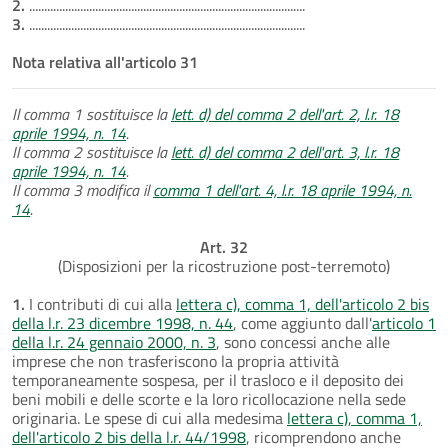
2.
............................................................................................
3.
............................................................................................
Nota relativa all'articolo 31
Il comma 1 sostituisce la
lett. d) del comma 2 dell'art. 2, l.r. 18
aprile 1994, n. 14
.
Il comma 2 sostituisce la
lett. d) del comma 2 dell'art. 3, l.r. 18
aprile 1994, n. 14
.
Il comma 3 modifica il
comma 1 dell'art. 4, l.r. 18 aprile 1994, n.
14
.
Art. 32
(Disposizioni per la ricostruzione post-terremoto)
1.
I contributi di cui alla
lettera c), comma 1, dell'articolo 2 bis
della l.r. 23 dicembre 1998, n. 44
, come aggiunto dall'
articolo 1
della l.r. 24 gennaio 2000, n. 3
, sono concessi anche alle
imprese che non trasferiscono la propria attività
temporaneamente sospesa, per il trasloco e il deposito dei
beni mobili e delle scorte e la loro ricollocazione nella sede
originaria. Le spese di cui alla medesima
lettera c), comma 1,
dell'articolo 2 bis della l.r. 44/1998
, ricomprendono anche