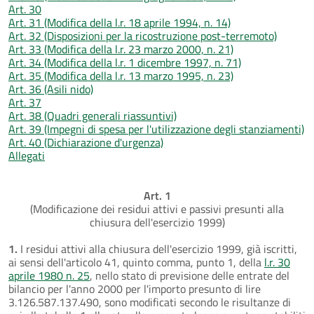
Art. 30
Art. 31 (Modifica della l.r. 18 aprile 1994, n. 14)
Art. 32 (Disposizioni per la ricostruzione post-terremoto)
Art. 33 (Modifica della l.r. 23 marzo 2000, n. 21)
Art. 34 (Modifica della l.r. 1 dicembre 1997, n. 71)
Art. 35 (Modifica della l.r. 13 marzo 1995, n. 23)
Art. 36 (Asili nido)
Art. 37
Art. 38 (Quadri generali riassuntivi)
Art. 39 (Impegni di spesa per l'utilizzazione degli stanziamenti)
Art. 40 (Dichiarazione d'urgenza)
Allegati
Art. 1
(Modificazione dei residui attivi e passivi presunti alla
chiusura dell'esercizio 1999)
1.
I residui attivi alla chiusura dell'esercizio 1999, già iscritti,
ai sensi dell'articolo 41, quinto comma, punto 1, della
l.r. 30
aprile 1980 n. 25
, nello stato di previsione delle entrate del
bilancio per l'anno 2000 per l'importo presunto di lire
3.126.587.137.490, sono modificati secondo le risultanze di