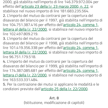
2000, già stabilita nell'importo di lire 146.379.972.004 per
effetto dell'
articolo 23 della l.r. 23 marzo 2000, n. 22
, si
stabilisce nel nuovo importo di lire 181.683.235.564.
2.
L'importo del mutuo da contrarsi per la copertura del
disavanzo del bilancio per il 1997, già stabilita nell'importo di
lire 104.751.387.416 per effetto dell'
articolo 24, comma 1,
lettera a) della l.r. 22/2000
, si stabilisce nel nuovo importo di
lire 102.497.809.219.
3.
L'importo del mutuo da contrarsi per la copertura del
disavanzo del bilancio per il 1998, già stabilita nell'importo di
lire 101.419.356.338 per effetto dell'
articolo 24, comma 1,
lettera b) della l.r. 22/2000
, si stabilisce nel nuovo importo di
lire 96.751.179.518.
4.
L'importo del mutuo da contrarsi per la copertura del
disavanzo del bilancio per il 1999, già stabilita nell'importo di
lire 174.387.085.681 per effetto dell'
articolo 24, comma 1,
lettera c) della l.r. 22/2000
, si stabilisce nel nuovo importo di
lire 163.533.331.484.
5.
Per la contrazione dei mutui si applicano le modalità e le
condizioni previste dall'
articolo 25 della l.r. 22/2000
.
Art. 8
(Istituzione, modificazione di capitoli)