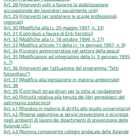
Art. 28 (Interventi volti a favorire la stabilizzazione
occupazionale dei lavoratori socialmente utili)
Art. 29 (Interventi per sostenere le scuole professionali
regionali)
Art. 30 (Modifiche alla l.r. 20 maggio 1997, n. 33)
Art. 31 (Contributi a favore di Enti fieristici)
Art. 32 (Modifiche alla l.r. 18 ottobre 1999, n. 27)
Art. 33 (Modifica articolo 11 della l.r. 14 gennaio 1997, n. 9)
Art. 34 (Funzioni amministrative nel settore della pesca)
Art. 35 (Modificazioni ed integrazioni della l.r. 5 gennaio 1995,
n. 7)
Art. 36 (Interventi per l'attuazione del programma "Tetti
fotovoltaici")
Art. 37 (Modifica alla legislazione in materia ambientale)
Art. 38
Art. 39 (Contributi straordinari per la lotta al randagismo)
Art. 40 (Attività relativa alla tenuta dei libri genealogici del
patrimonio zootecnico)
Art. 41 (Riordino in materia di diritto allo studio universitario)
Art. 42 (Risorse aggiuntive ai servizi prevenzione e sicurezza
negli ambienti di lavoro dei dipartimenti di prevenzione delle
Aziende USL)
Art. 43 (Nomina componente collegio sindacale delle Aziende