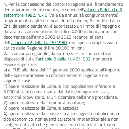
1.
Per la concessione del concorso regionale al finanziamento
dei programmi di intervento, ai sensi dell'
articolo 8 della l.r. 5
settembre 1992, n. 46
(7a e 8a annualità congiuntamente),
programmati dagli Enti locali, loro Consorzi, Aziende ed altri
Enti da essi dipendenti, è autorizzato un limite di impegno di
durata massima ventennale di lire 4.000 milioni annui con
decorrenza dall'anno 2002 al 2022 recante, ai sensi
dell'
articolo 22 della l.r. 25/1980
, una spesa complessiva a
carico della Regione di lire 80.000 milioni.
2.
Il concorso regionale, da autorizzarsi in conformità al
disposto di cui all'
articolo 8 della l.r. 46/1992
, non potrà
essere superiore:
a) al TUS alla data del 1° gennaio 2000 applicato all'importo
delle spese ammesse a cofinanziamento regionale nei
seguenti casi:
1) opere realizzate da Comuni con popolazione inferiore a
5.000 abitanti come risulta dal dato demografico Istat,
ancorché provvisorio, al 31 dicembre dell'anno precedente;
2) opere realizzate da Comunità montane;
3) opere realizzate da Comuni associati;
4) opere realizzate da consorzi o altri soggetti pubblici non di
tipo economico, non aventi carattere imprenditoriale e non
svolgenti attività che generano rientri finanziari autonomi;