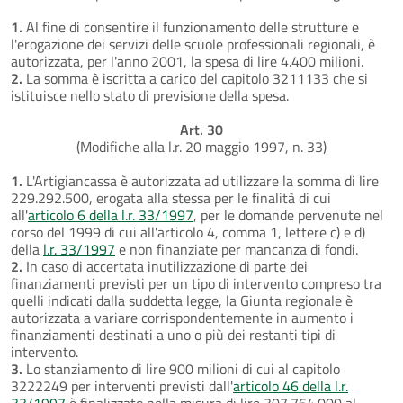
1.
Al fine di consentire il funzionamento delle strutture e
l'erogazione dei servizi delle scuole professionali regionali, è
autorizzata, per l'anno 2001, la spesa di lire 4.400 milioni.
2.
La somma è iscritta a carico del capitolo 3211133 che si
istituisce nello stato di previsione della spesa.
Art. 30
(Modifiche alla l.r. 20 maggio 1997, n. 33)
1.
L'Artigiancassa è autorizzata ad utilizzare la somma di lire
229.292.500, erogata alla stessa per le finalità di cui
all'
articolo 6 della l.r. 33/1997
, per le domande pervenute nel
corso del 1999 di cui all'articolo 4, comma 1, lettere c) e d)
della
l.r. 33/1997
e non finanziate per mancanza di fondi.
2.
In caso di accertata inutilizzazione di parte dei
finanziamenti previsti per un tipo di intervento compreso tra
quelli indicati dalla suddetta legge, la Giunta regionale è
autorizzata a variare corrispondentemente in aumento i
finanziamenti destinati a uno o più dei restanti tipi di
intervento.
3.
Lo stanziamento di lire 900 milioni di cui al capitolo
3222249 per interventi previsti dall'
articolo 46 della l.r.
33/1997
è finalizzato nella misura di lire 307.764.000 al