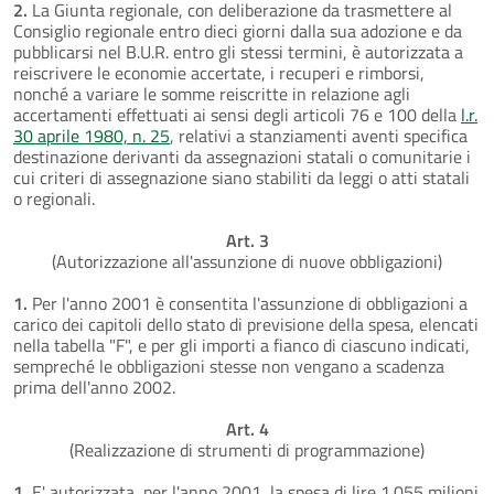
2.
La Giunta regionale, con deliberazione da trasmettere al
Consiglio regionale entro dieci giorni dalla sua adozione e da
pubblicarsi nel B.U.R. entro gli stessi termini, è autorizzata a
reiscrivere le economie accertate, i recuperi e rimborsi,
nonché a variare le somme reiscritte in relazione agli
accertamenti effettuati ai sensi degli articoli 76 e 100 della
l.r.
30 aprile 1980, n. 25
, relativi a stanziamenti aventi specifica
destinazione derivanti da assegnazioni statali o comunitarie i
cui criteri di assegnazione siano stabiliti da leggi o atti statali
o regionali.
Art. 3
(Autorizzazione all'assunzione di nuove obbligazioni)
1.
Per l'anno 2001 è consentita l'assunzione di obbligazioni a
carico dei capitoli dello stato di previsione della spesa, elencati
nella tabella "F", e per gli importi a fianco di ciascuno indicati,
sempreché le obbligazioni stesse non vengano a scadenza
prima dell'anno 2002.
Art. 4
(Realizzazione di strumenti di programmazione)
1.
E' autorizzata, per l'anno 2001, la spesa di lire 1.055 milioni