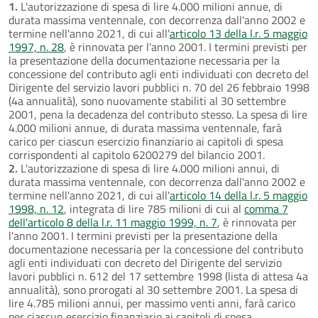
1.
L'autorizzazione di spesa di lire 4.000 milioni annue, di
durata massima ventennale, con decorrenza dall'anno 2002 e
termine nell'anno 2021, di cui all'
articolo 13 della l.r. 5 maggio
1997, n. 28
, è rinnovata per l'anno 2001. I termini previsti per
la presentazione della documentazione necessaria per la
concessione del contributo agli enti individuati con decreto del
Dirigente del servizio lavori pubblici n. 70 del 26 febbraio 1998
(4a annualità), sono nuovamente stabiliti al 30 settembre
2001, pena la decadenza del contributo stesso. La spesa di lire
4.000 milioni annue, di durata massima ventennale, farà
carico per ciascun esercizio finanziario ai capitoli di spesa
corrispondenti al capitolo 6200279 del bilancio 2001.
2.
L'autorizzazione di spesa di lire 4.000 milioni annui, di
durata massima ventennale, con decorrenza dall'anno 2002 e
termine nell'anno 2021, di cui all'
articolo 14 della l.r. 5 maggio
1998, n. 12
, integrata di lire 785 milioni di cui al
comma 7
dell'articolo 8 della l.r. 11 maggio 1999, n. 7
, è rinnovata per
l'anno 2001. I termini previsti per la presentazione della
documentazione necessaria per la concessione del contributo
agli enti individuati con decreto del Dirigente del servizio
lavori pubblici n. 612 del 17 settembre 1998 (lista di attesa 4a
annualità), sono prorogati al 30 settembre 2001. La spesa di
lire 4.785 milioni annui, per massimo venti anni, farà carico
per ciascun esercizio finanziario ai capitoli di spesa