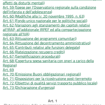
affetti da disturbi mentali)
Art. 59 (Spese per l'Osservatorio regionale sulla condizione
dell'infanzia e dell'adolescenza)
Art. 60 (Modifiche alla l.r. 20 novembre 1995, n. 63)
Art. 61 (Fondo unico nazionale per le politiche sociali)
Art. 62 (Variazioni agli stanziamenti dei capitoli relativi
all'IRAP, all'addizionale IRPEF ed alla compartecipazione
regionale all'IVA)
Art. 63 (Attuazione dei programmi comunitari)
Art. 64 (Attuazione del decentramento amministrativo)
Art. 65 (Contributi relativi alle funzioni delegate)
Art. 66 (Rateizzazione recupero crediti)
Art. 67 (Semplificiazioni procedurali)
Art. 68 (Copertura spesa sanitaria con oneri a carico della
Regione)
Art. 69
Art. 70 (Emissione Buoni obbligazionari regionali)
Art. 71 (Disposizioni per la ricostruzione post-terremoto
Art. 72 (Obiettivi di qualità servizi trasporto pubblico locale)
Art. 73 (Dichiarazione d'urgenza)
Art. 1