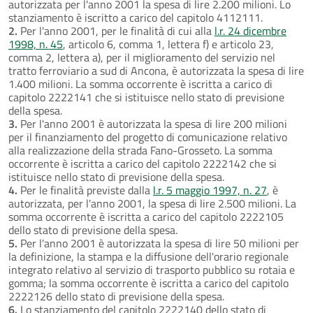
autorizzata per l'anno 2001 la spesa di lire 2.200 milioni. Lo
stanziamento è iscritto a carico del capitolo 4112111.
2.
Per l'anno 2001, per le finalità di cui alla
l.r. 24 dicembre
1998, n. 45
, articolo 6, comma 1, lettera f) e articolo 23,
comma 2, lettera a), per il miglioramento del servizio nel
tratto ferroviario a sud di Ancona, è autorizzata la spesa di lire
1.400 milioni. La somma occorrente è iscritta a carico di
capitolo 2222141 che si istituisce nello stato di previsione
della spesa.
3.
Per l'anno 2001 è autorizzata la spesa di lire 200 milioni
per il finanziamento del progetto di comunicazione relativo
alla realizzazione della strada Fano-Grosseto. La somma
occorrente è iscritta a carico del capitolo 2222142 che si
istituisce nello stato di previsione della spesa.
4.
Per le finalità previste dalla
l.r. 5 maggio 1997, n. 27
, è
autorizzata, per l'anno 2001, la spesa di lire 2.500 milioni. La
somma occorrente è iscritta a carico del capitolo 2222105
dello stato di previsione della spesa.
5.
Per l'anno 2001 è autorizzata la spesa di lire 50 milioni per
la definizione, la stampa e la diffusione dell'orario regionale
integrato relativo al servizio di trasporto pubblico su rotaia e
gomma; la somma occorrente è iscritta a carico del capitolo
2222126 dello stato di previsione della spesa.
6.
Lo stanziamento del capitolo 2222140 dello stato di