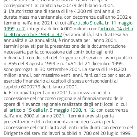
corrispondenti al capitolo 6200279 del bilancio 2001.
3.
L'autorizzazione di spesa di lire 4.200 milioni annui, di
durata massima ventennale, con decorrenza dall'anno 2002 e
termine nell'anno 2021, di cui all'
articolo 9 della l.r. 11 maggio
1999, n. 7
, integrata di lire 4.000 milioni con l'
articolo 14 della
l.r. 30 novembre 1999, n. 32
(5a annualità, lista di attesa 5a
annualità e 6a annualità), è rinnovata per l'anno 2001. I
termini previsti per la presentazione della documentazione
necessaria per la concessione del contributo agli enti
individuati con decreti del Dirigente del servizio lavori pubblici
n. 855 del 3 agosto 1999 e n. 1451 del 21 dicembre 1999,
sono prorogati al 30 settembre 2001. La spesa di lire 8.200
milioni annui, per massimo venti anni, farà carico per ciascun
esercizio finanziario ai capitoli di spesa orrispondenti al
capitolo 6200279 del bilancio 2001.
4.
E' rinnovata per l'anno 2001 l'autorizzazione alla
concessione del concorso regionale al finanziamento delle
opere di rilevanza regionale realizzate dagli enti locali di cui
all'
articolo 15 della l.r. 5 maggio 1998, n. 12
, con decorrenza
dall'anno 2002 all'anno 2021. I termini previsti per la
presentazione della documentazione necessaria per la
concessione del contributo agli enti individuati con decreto del
Dirigente del servizio lavori pubblici n. 780 del 20 luglio 1999,