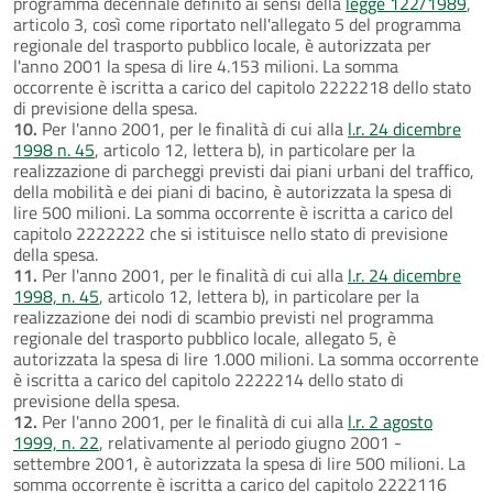
programma decennale definito ai sensi della
legge 122/1989
,
articolo 3, così come riportato nell'allegato 5 del programma
regionale del trasporto pubblico locale, è autorizzata per
l'anno 2001 la spesa di lire 4.153 milioni. La somma
occorrente è iscritta a carico del capitolo 2222218 dello stato
di previsione della spesa.
10.
Per l'anno 2001, per le finalità di cui alla
l.r. 24 dicembre
1998 n. 45
, articolo 12, lettera b), in particolare per la
realizzazione di parcheggi previsti dai piani urbani del traffico,
della mobilità e dei piani di bacino, è autorizzata la spesa di
lire 500 milioni. La somma occorrente è iscritta a carico del
capitolo 2222222 che si istituisce nello stato di previsione
della spesa.
11.
Per l'anno 2001, per le finalità di cui alla
l.r. 24 dicembre
1998, n. 45
, articolo 12, lettera b), in particolare per la
realizzazione dei nodi di scambio previsti nel programma
regionale del trasporto pubblico locale, allegato 5, è
autorizzata la spesa di lire 1.000 milioni. La somma occorrente
è iscritta a carico del capitolo 2222214 dello stato di
previsione della spesa.
12.
Per l'anno 2001, per le finalità di cui alla
l.r. 2 agosto
1999, n. 22
, relativamente al periodo giugno 2001 -
settembre 2001, è autorizzata la spesa di lire 500 milioni. La
somma occorrente è iscritta a carico del capitolo 2222116