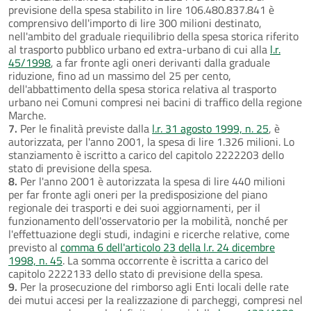
previsione della spesa stabilito in lire 106.480.837.841 è
comprensivo dell'importo di lire 300 milioni destinato,
nell'ambito del graduale riequilibrio della spesa storica riferito
al trasporto pubblico urbano ed extra-urbano di cui alla
l.r.
45/1998
, a far fronte agli oneri derivanti dalla graduale
riduzione, fino ad un massimo del 25 per cento,
dell'abbattimento della spesa storica relativa al trasporto
urbano nei Comuni compresi nei bacini di traffico della regione
Marche.
7.
Per le finalità previste dalla
l.r. 31 agosto 1999, n. 25
, è
autorizzata, per l'anno 2001, la spesa di lire 1.326 milioni. Lo
stanziamento è iscritto a carico del capitolo 2222203 dello
stato di previsione della spesa.
8.
Per l'anno 2001 è autorizzata la spesa di lire 440 milioni
per far fronte agli oneri per la predisposizione del piano
regionale dei trasporti e dei suoi aggiornamenti, per il
funzionamento dell'osservatorio per la mobilità, nonché per
l'effettuazione degli studi, indagini e ricerche relative, come
previsto al
comma 6 dell'articolo 23 della l.r. 24 dicembre
1998, n. 45
. La somma occorrente è iscritta a carico del
capitolo 2222133 dello stato di previsione della spesa.
9.
Per la prosecuzione del rimborso agli Enti locali delle rate
dei mutui accesi per la realizzazione di parcheggi, compresi nel