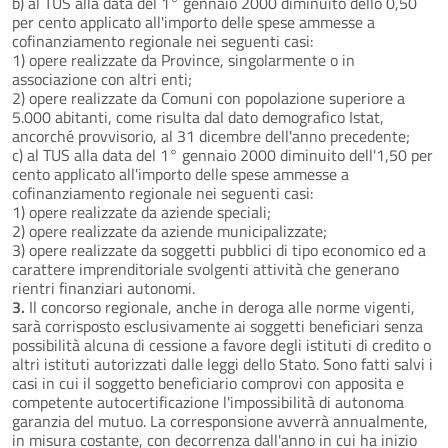
b) al TUS alla data del 1° gennaio 2000 diminuito dello 0,50
per cento applicato all'importo delle spese ammesse a
cofinanziamento regionale nei seguenti casi:
1) opere realizzate da Province, singolarmente o in
associazione con altri enti;
2) opere realizzate da Comuni con popolazione superiore a
5.000 abitanti, come risulta dal dato demografico Istat,
ancorché provvisorio, al 31 dicembre dell'anno precedente;
c) al TUS alla data del 1° gennaio 2000 diminuito dell'1,50 per
cento applicato all'importo delle spese ammesse a
cofinanziamento regionale nei seguenti casi:
1) opere realizzate da aziende speciali;
2) opere realizzate da aziende municipalizzate;
3) opere realizzate da soggetti pubblici di tipo economico ed a
carattere imprenditoriale svolgenti attività che generano
rientri finanziari autonomi.
3.
Il concorso regionale, anche in deroga alle norme vigenti,
sarà corrisposto esclusivamente ai soggetti beneficiari senza
possibilità alcuna di cessione a favore degli istituti di credito o
altri istituti autorizzati dalle leggi dello Stato. Sono fatti salvi i
casi in cui il soggetto beneficiario comprovi con apposita e
competente autocertificazione l'impossibilità di autonoma
garanzia del mutuo. La corresponsione avverrà annualmente,
in misura costante, con decorrenza dall'anno in cui ha inizio