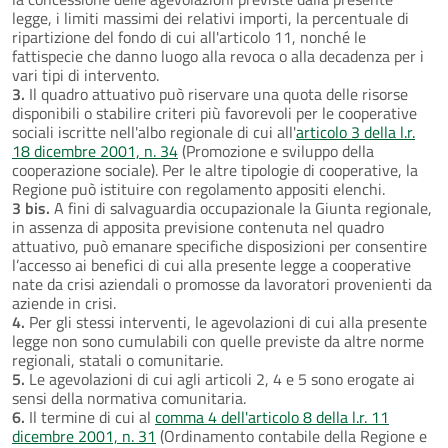
legge, i limiti massimi dei relativi importi, la percentuale di
ripartizione del fondo di cui all'articolo 11, nonché le
fattispecie che danno luogo alla revoca o alla decadenza per i
vari tipi di intervento.
3.
Il quadro attuativo può riservare una quota delle risorse
disponibili o stabilire criteri più favorevoli per le cooperative
sociali iscritte nell'albo regionale di cui all'
articolo 3 della l.r.
18 dicembre 2001, n. 34
(Promozione e sviluppo della
cooperazione sociale). Per le altre tipologie di cooperative, la
Regione può istituire con regolamento appositi elenchi.
3 bis.
A fini di salvaguardia occupazionale la Giunta regionale,
in assenza di apposita previsione contenuta nel quadro
attuativo, può emanare specifiche disposizioni per consentire
l’accesso ai benefici di cui alla presente legge a cooperative
nate da crisi aziendali o promosse da lavoratori provenienti da
aziende in crisi.
4.
Per gli stessi interventi, le agevolazioni di cui alla presente
legge non sono cumulabili con quelle previste da altre norme
regionali, statali o comunitarie.
5.
Le agevolazioni di cui agli articoli 2, 4 e 5 sono erogate ai
sensi della normativa comunitaria.
6.
Il termine di cui al
comma 4 dell'articolo 8 della l.r. 11
dicembre 2001, n. 31
(Ordinamento contabile della Regione e