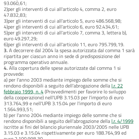
93.060,61;
2)per gli interventi di cui all'articolo 4, comma 2, euro
47.832,83;
3)per gli interventi di cui all'articolo 5, euro 486.568,98;
4)per gli interventi di cui all'articolo 6, euro 92.434,61;
5)per gli interventi di cui all'articolo 7, comma 3, lettera b),
euro 49.297,29;
6)per gli interventi di cui all'articolo 11, euro 795.799,19.
3.
A decorrere dal 2004 la spesa autorizzata dal comma 1 sarà
ripartita per ciascun anno in sede di predisposizione del
programma operativo annuale.
4.
Alla copertura delle spese autorizzate dal comma 1 si
provvede:
a) per l'anno 2003 mediante impiego delle somme che si
rendono disponibili a seguito dell'abrogazione della
l.r. 22
febbraio 1999, n. 4
(Provvedimenti per favorire lo sviluppo
della cooperazione) nell'UPB 3.15.03 per l'importo di euro
313.764,99 e nell'UPB 3.15.04 per l'importo di euro
1.564.993,51;
b) per l'anno 2004 mediante impiego delle somme che si
rendono disponibili a seguito dell'abrogazione della
l.r. 4/1999
iscritte ai fini del bilancio pluriennale 2003/2005 nelle UPB
3.15.03 e 3.15.04 rispettivamente per euro 188.764,99 ed
euro 2.100.998,30.