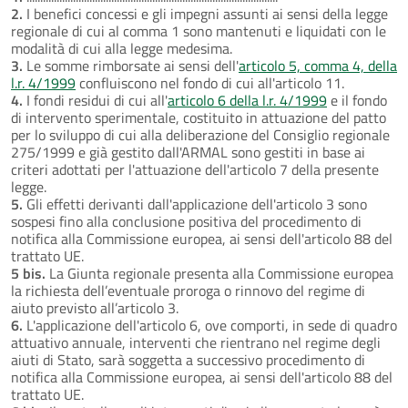
2.
I benefici concessi e gli impegni assunti ai sensi della legge
regionale di cui al comma 1 sono mantenuti e liquidati con le
modalità di cui alla legge medesima.
3.
Le somme rimborsate ai sensi dell'
articolo 5, comma 4, della
l.r. 4/1999
confluiscono nel fondo di cui all'articolo 11.
4.
I fondi residui di cui all'
articolo 6 della l.r. 4/1999
e il fondo
di intervento sperimentale, costituito in attuazione del patto
per lo sviluppo di cui alla deliberazione del Consiglio regionale
275/1999 e già gestito dall'ARMAL sono gestiti in base ai
criteri adottati per l'attuazione dell'articolo 7 della presente
legge.
5.
Gli effetti derivanti dall'applicazione dell'articolo 3 sono
sospesi fino alla conclusione positiva del procedimento di
notifica alla Commissione europea, ai sensi dell'articolo 88 del
trattato UE.
5 bis.
La Giunta regionale presenta alla Commissione europea
la richiesta dell’eventuale proroga o rinnovo del regime di
aiuto previsto all’articolo 3.
6.
L'applicazione dell'articolo 6, ove comporti, in sede di quadro
attuativo annuale, interventi che rientrano nel regime degli
aiuti di Stato, sarà soggetta a successivo procedimento di
notifica alla Commissione europea, ai sensi dell'articolo 88 del
trattato UE.