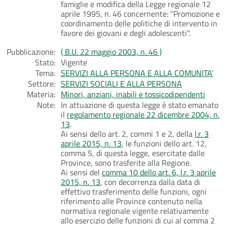
famiglie e modifica della Legge regionale 12
aprile 1995, n. 46 concernente: "Promozione e
coordinamento delle politiche di intervento in
favore dei giovani e degli adolescenti".
Pubblicazione:
( B.U. 22 maggio 2003, n. 46 )
Stato:
Vigente
Tema:
SERVIZI ALLA PERSONA E ALLA COMUNITA’
Settore:
SERVIZI SOCIALI E ALLA PERSONA
Materia:
Minori, anziani, inabili e tossicodipendenti
Note:
In attuazione di questa legge è stato emanato
il
regolamento regionale 22 dicembre 2004, n.
13
.
Ai sensi dello art. 2, commi 1 e 2, della
l.r. 3
aprile 2015, n. 13
, le funzioni dello art. 12,
comma 5, di questa legge, esercitate dalle
Province, sono trasferite alla Regione.
Ai sensi del
comma 10 dello art. 6, l.r. 3 aprile
2015, n. 13
, con decorrenza dalla data di
effettivo trasferimento delle funzioni, ogni
riferimento alle Province contenuto nella
normativa regionale vigente relativamente
allo esercizio delle funzioni di cui al comma 2