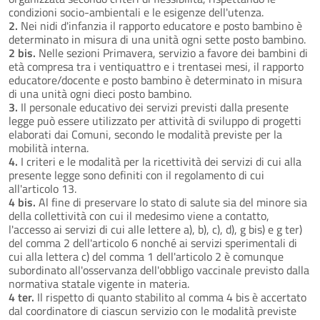
condizioni socio-ambientali e le esigenze dell'utenza.
2.
Nei nidi d'infanzia il rapporto educatore e posto bambino è
determinato in misura di una unità ogni sette posto bambino.
2 bis.
Nelle sezioni Primavera, servizio a favore dei bambini di
età compresa tra i ventiquattro e i trentasei mesi, il rapporto
educatore/docente e posto bambino è determinato in misura
di una unità ogni dieci posto bambino.
3.
Il personale educativo dei servizi previsti dalla presente
legge può essere utilizzato per attività di sviluppo di progetti
elaborati dai Comuni, secondo le modalità previste per la
mobilità interna.
4.
I criteri e le modalità per la ricettività dei servizi di cui alla
presente legge sono definiti con il regolamento di cui
all'articolo 13.
4 bis.
Al fine di preservare lo stato di salute sia del minore sia
della collettività con cui il medesimo viene a contatto,
l'accesso ai servizi di cui alle lettere a), b), c), d), g bis) e g ter)
del comma 2 dell'articolo 6 nonché ai servizi sperimentali di
cui alla lettera c) del comma 1 dell'articolo 2 è comunque
subordinato all'osservanza dell'obbligo vaccinale previsto dalla
normativa statale vigente in materia.
4 ter.
Il rispetto di quanto stabilito al comma 4 bis è accertato
dal coordinatore di ciascun servizio con le modalità previste