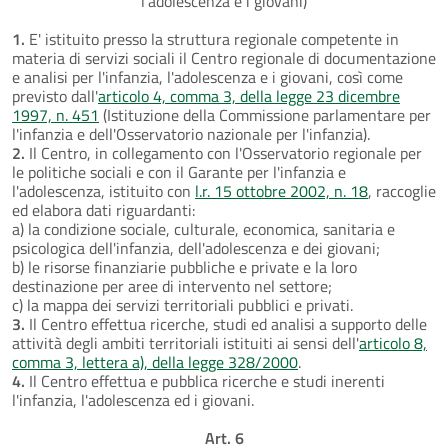
l'adolescenza e i giovani)
1.
E' istituito presso la struttura regionale competente in
materia di servizi sociali il Centro regionale di documentazione
e analisi per l'infanzia, l'adolescenza e i giovani, così come
previsto dall'
articolo 4, comma 3, della legge 23 dicembre
1997, n. 451
(Istituzione della Commissione parlamentare per
l'infanzia e dell'Osservatorio nazionale per l'infanzia).
2.
Il Centro, in collegamento con l'Osservatorio regionale per
le politiche sociali e con il Garante per l'infanzia e
l'adolescenza, istituito con
l.r. 15 ottobre 2002, n. 18
, raccoglie
ed elabora dati riguardanti:
a) la condizione sociale, culturale, economica, sanitaria e
psicologica dell'infanzia, dell'adolescenza e dei giovani;
b) le risorse finanziarie pubbliche e private e la loro
destinazione per aree di intervento nel settore;
c) la mappa dei servizi territoriali pubblici e privati.
3.
Il Centro effettua ricerche, studi ed analisi a supporto delle
attività degli ambiti territoriali istituiti ai sensi dell'
articolo 8,
comma 3, lettera a), della legge 328/2000
.
4.
Il Centro effettua e pubblica ricerche e studi inerenti
l'infanzia, l'adolescenza ed i giovani.
Art. 6