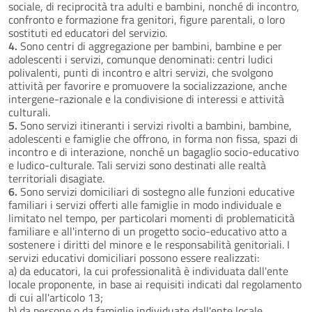
sociale, di reciprocità tra adulti e bambini, nonché di incontro,
confronto e formazione fra genitori, figure parentali, o loro
sostituti ed educatori del servizio.
4.
Sono centri di aggregazione per bambini, bambine e per
adolescenti i servizi, comunque denominati: centri ludici
polivalenti, punti di incontro e altri servizi, che svolgono
attività per favorire e promuovere la socializzazione, anche
intergene-razionale e la condivisione di interessi e attività
culturali.
5.
Sono servizi itineranti i servizi rivolti a bambini, bambine,
adolescenti e famiglie che offrono, in forma non fissa, spazi di
incontro e di interazione, nonché un bagaglio socio-educativo
e ludico-culturale. Tali servizi sono destinati alle realtà
territoriali disagiate.
6.
Sono servizi domiciliari di sostegno alle funzioni educative
familiari i servizi offerti alle famiglie in modo individuale e
limitato nel tempo, per particolari momenti di problematicità
familiare e all'interno di un progetto socio-educativo atto a
sostenere i diritti del minore e le responsabilità genitoriali. I
servizi educativi domiciliari possono essere realizzati:
a) da educatori, la cui professionalità è individuata dall'ente
locale proponente, in base ai requisiti indicati dal regolamento
di cui all'articolo 13;
b) da persone o da famiglie individuate dall'ente locale