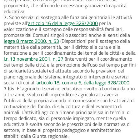
proponente, che offrono le necessarie garanzie di capacità
educativa.
7.
Sono servizi di sostegno alle funzioni genitoriali le attività
previste all'
articolo 16 della legge 328/2000
per la
valorizzazione e il sostegno delle responsabilità familiari,
promosse dai Comuni singoli o associati anche ai sensi della
legge 8 marzo 2000, n. 53
(Disposizioni per il sostegno della
maternità e della paternità, per il diritto alla cura e alla
formazione e per il coordinamento dei tempi delle città) e della
l.r. 13 novembre 2001, n. 27
(Interventi per il coordinamento
dei tempi delle città e la promozione dell'uso del tempo per fini
di solidarietà sociale) ed attuate secondo le previsioni del
piano regionale del sistema integrato di interventi e servizi
sociali di cui all'
articolo 18, comma 6, della legge 328/2000
.
7 bis.
E’ agrinido il servizio educativo rivolto a bambini da uno
a tre anni, svolto dall’imprenditore agricolo attraverso
l’utilizzo della propria azienda in connessione con le attività di
coltivazione del fondo, di silvicoltura e di allevamento di
animali. L’attività agricola rimane principale sia in termini di
tempo dedicato, sia di personale impiegato, mentre quella
educativa è svolta secondo le prescrizioni della normativa di
settore, in base al progetto pedagogico e architettonico
stabiliti dalla Giunta regionale.