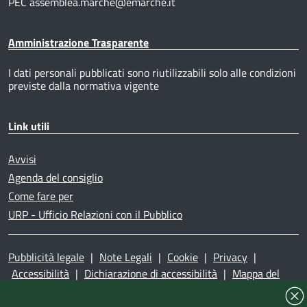
PEC assemblea.marche@emarche.it
Amministrazione Trasparente
I dati personali pubblicati sono riutilizzabili solo alle condizioni
previste dalla normativa vigente
Link utili
Avvisi
Agenda del consiglio
Come fare per
URP - Ufficio Relazioni con il Pubblico
Pubblicità legale
|
Note Legali
|
Cookie
|
Privacy
|
Accessibilità
|
Dichiarazione di accessibilità
|
Mappa del
sito
|