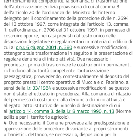
territorialmente competente, la domanda di trasformazione
dell'autorizzazione edilizia provvisoria di cui al comma 3
dell'articolo 20 dell'ordinanza del Ministro dell'interno
delegato per il coordinamento della protezione civile n. 2694
del 13 ottobre 1997, come integrata dall'articolo 13, comma
1, dell'ordinanza n. 2706 del 31 ottobre 1997, in permesso di
costruire oppure, nei casi previsti dal testo unico delle
disposizioni legislative e regolamentari in materia di edilizia di
cui al
d.p.r. 6 giugno 2001, n. 380
e successive modificazioni,
ottengono tale trasformazione in seguito alla presentazione di
regolare denuncia di inizio attività. Ove necessario i
proprietari, prima di trasformare le costruzioni in permanenti,
richiedono all'autorità competente l'autorizzazione
paesaggistica, provvedendo, contestualmente al deposito del
progetto presso il centro operativo di Muccia e di Fabriano, ai
sensi della
l.r. 33/1984
e successive modificazioni, se questo
non è stato effettuato in precedenza. Alla domanda di rilascio
del permesso di costruire o alla denuncia di inizio attività è
allegato l'atto istitutivo del vincolo di destinazione di cui
all'
articolo 14, comma 3, della l.r. 8 marzo 1990, n. 13
(Norme
edilizie per il territorio agricolo).
4.
Ove necessario, il Comune provvede alla predisposizione e
approvazione delle procedure di variante ai propri strumenti
urbanistici, dettando, se necessario, disposizioni per la