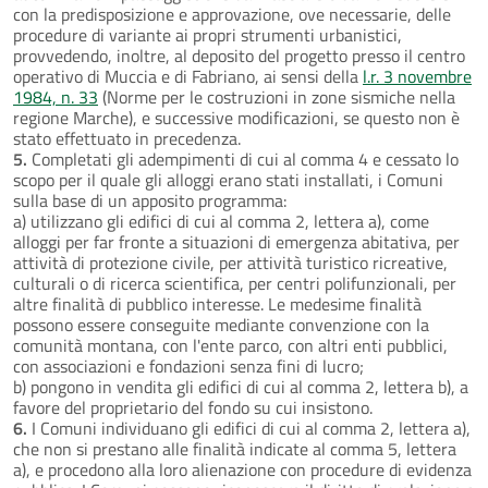
con la predisposizione e approvazione, ove necessarie, delle
procedure di variante ai propri strumenti urbanistici,
provvedendo, inoltre, al deposito del progetto presso il centro
operativo di Muccia e di Fabriano, ai sensi della
l.r. 3 novembre
1984, n. 33
(Norme per le costruzioni in zone sismiche nella
regione Marche), e successive modificazioni, se questo non è
stato effettuato in precedenza.
5.
Completati gli adempimenti di cui al comma 4 e cessato lo
scopo per il quale gli alloggi erano stati installati, i Comuni
sulla base di un apposito programma:
a) utilizzano gli edifici di cui al comma 2, lettera a), come
alloggi per far fronte a situazioni di emergenza abitativa, per
attività di protezione civile, per attività turistico ricreative,
culturali o di ricerca scientifica, per centri polifunzionali, per
altre finalità di pubblico interesse. Le medesime finalità
possono essere conseguite mediante convenzione con la
comunità montana, con l'ente parco, con altri enti pubblici,
con associazioni e fondazioni senza fini di lucro;
b) pongono in vendita gli edifici di cui al comma 2, lettera b), a
favore del proprietario del fondo su cui insistono.
6.
I Comuni individuano gli edifici di cui al comma 2, lettera a),
che non si prestano alle finalità indicate al comma 5, lettera
a), e procedono alla loro alienazione con procedure di evidenza