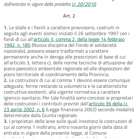
dall’entrata in vigore della predetta
l.r. 20/2010
.
Art. 2
1.
Le stalle e i fienili a carattere provvisorio, costruiti in
seguito agli eventi sismici iniziati il 26 settembre 1997 con i
fondi di cui all'
articolo 3, comma 2, della legge 14 febbraio
1992, n. 185
(Nuova disciplina del Fondo di solidarietà
nazionale), possono essere trasformati a carattere
permanente anche in deroga alle prescrizioni di base di cui
all'articolo 3, lettera c), delle norme tecniche di attuazione del
piano paesistico ambientale regionale ed alle disposizioni del
piano territoriale di coordinamento della Provincia.
2.
Le costruzioni di cui al comma 1 devono essere comunque
adeguate, ferme restando la volumetria e le caratteristiche
costruttive esistenti, alla vigente normativa a carattere
igienico-sanitario. Per tale finalità sono concessi ai proprietari
delle costruzioni i contributi previsti dall'
articolo 36 della l.r.
23 aprile 2002, n. 6
(Legge finanziaria 2002) secondo modalità
determinate dalla Giunta regionale.
3.
I proprietari delle aree sulle quali insistono le costruzioni di
cui al comma 1 inoltrano, entro novanta giorni dalla data di
entrata in vigore della presente legge, al Comune