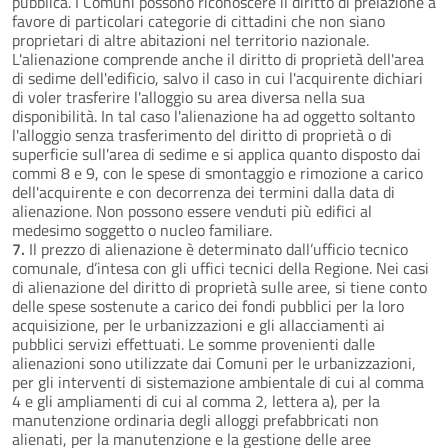
pubblica. I Comuni possono riconoscere il diritto di prelazione a
favore di particolari categorie di cittadini che non siano
proprietari di altre abitazioni nel territorio nazionale.
L'alienazione comprende anche il diritto di proprietà dell'area
di sedime dell'edificio, salvo il caso in cui l'acquirente dichiari
di voler trasferire l'alloggio su area diversa nella sua
disponibilità. In tal caso l'alienazione ha ad oggetto soltanto
l'alloggio senza trasferimento del diritto di proprietà o di
superficie sull'area di sedime e si applica quanto disposto dai
commi 8 e 9, con le spese di smontaggio e rimozione a carico
dell'acquirente e con decorrenza dei termini dalla data di
alienazione. Non possono essere venduti più edifici al
medesimo soggetto o nucleo familiare.
7.
Il prezzo di alienazione è determinato dall’ufficio tecnico
comunale, d’intesa con gli uffici tecnici della Regione. Nei casi
di alienazione del diritto di proprietà sulle aree, si tiene conto
delle spese sostenute a carico dei fondi pubblici per la loro
acquisizione, per le urbanizzazioni e gli allacciamenti ai
pubblici servizi effettuati. Le somme provenienti dalle
alienazioni sono utilizzate dai Comuni per le urbanizzazioni,
per gli interventi di sistemazione ambientale di cui al comma
4 e gli ampliamenti di cui al comma 2, lettera a), per la
manutenzione ordinaria degli alloggi prefabbricati non
alienati, per la manutenzione e la gestione delle aree