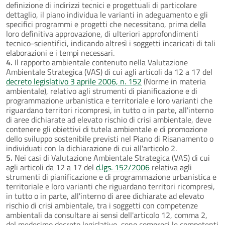
definizione di indirizzi tecnici e progettuali di particolare
dettaglio, il piano individua le varianti in adeguamento e gli
specifici programmi e progetti che necessitano, prima della
loro definitiva approvazione, di ulteriori approfondimenti
tecnico-scientifici, indicando altresì i soggetti incaricati di tali
elaborazioni e i tempi necessari.
4.
Il rapporto ambientale contenuto nella Valutazione
Ambientale Strategica (VAS) di cui agli articoli da 12 a 17 del
decreto legislativo 3 aprile 2006, n. 152
(Norme in materia
ambientale), relativo agli strumenti di pianificazione e di
programmazione urbanistica e territoriale e loro varianti che
riguardano territori ricompresi, in tutto o in parte, all'interno
di aree dichiarate ad elevato rischio di crisi ambientale, deve
contenere gli obiettivi di tutela ambientale e di promozione
dello sviluppo sostenibile previsti nel Piano di Risanamento o
individuati con la dichiarazione di cui all'articolo 2.
5.
Nei casi di Valutazione Ambientale Strategica (VAS) di cui
agli articoli da 12 a 17 del
d.lgs. 152/2006
relativa agli
strumenti di pianificazione e di programmazione urbanistica e
territoriale e loro varianti che riguardano territori ricompresi,
in tutto o in parte, all'interno di aree dichiarate ad elevato
rischio di crisi ambientale, tra i soggetti con competenze
ambientali da consultare ai sensi dell'articolo 12, comma 2,
del medesimo decreto legislativo, sono compresi le competenti