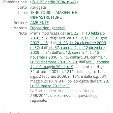
Pubblicazione:
( B.U. 22 aprile 2004, n. 40 )
Stato:
Abrogata
Tema:
TERRITORIO - AMBIENTE E
INFRASTRUTTURE
Settore:
AMBIENTE
Materia:
Disposizioni generali
Note:
Prima modificata dall'
art. 22, l.r. 10 febbraio
2006, n. 2
; dagli artt. da 1 a 12,
l.r. 12 giugno
2007, n. 6
; dall'
art. 23, l.r. 24 dicembre 2008,
n. 37
; dall’
art. 57, comma 4, l.r. 22 dicembre
2009, n. 31
; dall’
art. 42, comma 1, l.r. 15
novembre 2010, n. 16
; dall’
art. 31, comma 1,
l.r. 28 dicembre 2010, n. 20
; dall’
art. 1, comma
1, l.r. 9 maggio 2011, n. 9
; dal punto 1, d.g.r.
31 ottobre 2007, n. 1211; dall'allegato 1 alla
d.g.r. 2 febbraio 2009, n. 164, e dalla d.g.r. 31
maggio 2010, n. 914, poi abrogata dall'
art. 28,
l.r. 26 marzo 2012, n. 3
.
La Corte costituzionale, con sentenza
258/2011, si è espressa su questa legge
regionale.