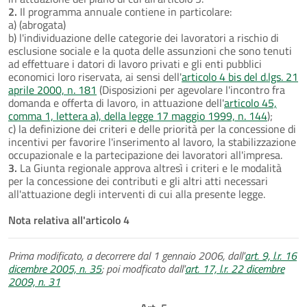
2.
Il programma annuale contiene in particolare:
a) (abrogata)
b) l'individuazione delle categorie dei lavoratori a rischio di
esclusione sociale e la quota delle assunzioni che sono tenuti
ad effettuare i datori di lavoro privati e gli enti pubblici
economici loro riservata, ai sensi dell'
articolo 4 bis del d.lgs. 21
aprile 2000, n. 181
(Disposizioni per agevolare l'incontro fra
domanda e offerta di lavoro, in attuazione dell'
articolo 45,
comma 1, lettera a), della legge 17 maggio 1999, n. 144
);
c) la definizione dei criteri e delle priorità per la concessione di
incentivi per favorire l'inserimento al lavoro, la stabilizzazione
occupazionale e la partecipazione dei lavoratori all'impresa.
3.
La Giunta regionale approva altresì i criteri e le modalità
per la concessione dei contributi e gli altri atti necessari
all'attuazione degli interventi di cui alla presente legge.
Nota relativa all'articolo 4
Prima modificato, a decorrere dal 1 gennaio 2006, dall'
art. 9, l.r. 16
dicembre 2005, n. 35
; poi modficato dall'
art. 17, l.r. 22 dicembre
2009, n. 31