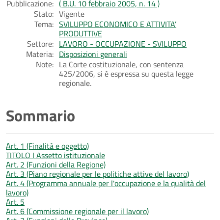
Pubblicazione:
( B.U. 10 febbraio 2005, n. 14 )
Stato:
Vigente
Tema:
SVILUPPO ECONOMICO E ATTIVITA’
PRODUTTIVE
Settore:
LAVORO - OCCUPAZIONE - SVILUPPO
Materia:
Disposizioni generali
Note:
La Corte costituzionale, con sentenza
425/2006, si è espressa su questa legge
regionale.
Sommario
Art. 1 (Finalità e oggetto)
TITOLO I Assetto istituzionale
Art. 2 (Funzioni della Regione)
Art. 3 (Piano regionale per le politiche attive del lavoro)
Art. 4 (Programma annuale per l'occupazione e la qualità del
lavoro)
Art. 5
Art. 6 (Commissione regionale per il lavoro)