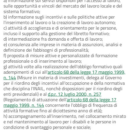
a) informazione sui servizi disponibili per l'accesso al lavoro,
sulle opportunità e vincoli del mercato del lavoro locale e del
sistema formativo;
b) informazione sugli incentivi e sulle politiche attive per
l'inserimento al lavoro o la creazione di lavoro autonomo;
c) attività di accoglienza e di orientamento per le persone,
incluso il supporto alla gestione del libretto formativo;
d) intermediazione fra domanda e offerta di lavoro;
e) consulenza alle imprese in materia di assunzioni, analisi e
definizione dei fabbisogni di professionalità;
f) proposta di misure attive e personalizzate di formazione
professionale o di inserimento al lavoro;
g) attività volte alla realizzazione dell'obbligo formativo quali
adempimenti di cui all'
articolo 68 della legge 17 maggio 1999,
n. 144
(Misure in materia di investimenti, delega al Governo
per il riordino degli incentivi all'occupazione e della normativa
che disciplina l'INAIL, nonché disposizioni per il riordino degli
enti previdenziali) e al
d.p.r. 12 luglio 2000, n. 257
(Regolamento di attuazione dell'
articolo 68 della legge 17
maggio 1999, n. 144
concernente l'obbligo di frequenza di
attività formative fino al diciottesimo anno di età);
h) accompagnamento all'inserimento, nel collocamento mirato
e nel mantenimento al lavoro per i disabili e le persone in
condizione di svantaggio personale e sociale;