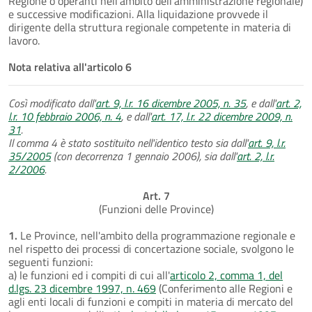
Regione o operanti nell'ambito dell'amministrazione regionale)
e successive modificazioni. Alla liquidazione provvede il
dirigente della struttura regionale competente in materia di
lavoro.
Nota relativa all'articolo 6
Così modificato dall'
art. 9, l.r. 16 dicembre 2005, n. 35
, e dall'
art. 2,
l.r. 10 febbraio 2006, n. 4
, e dall'
art. 17, l.r. 22 dicembre 2009, n.
31
.
Il comma 4 è stato sostituito nell'identico testo sia dall'
art. 9, l.r.
35/2005
(con decorrenza 1 gennaio 2006), sia dall'
art. 2, l.r.
2/2006
.
Art. 7
(Funzioni delle Province)
1.
Le Province, nell'ambito della programmazione regionale e
nel rispetto dei processi di concertazione sociale, svolgono le
seguenti funzioni:
a) le funzioni ed i compiti di cui all'
articolo 2, comma 1, del
d.lgs. 23 dicembre 1997, n. 469
(Conferimento alle Regioni e
agli enti locali di funzioni e compiti in materia di mercato del