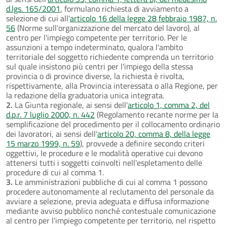
d.lgs. 165/2001
, formulano richiesta di avviamento a
selezione di cui all'
articolo 16 della legge 28 febbraio 1987, n.
56
(Norme sull'organizzazione del mercato del lavoro), al
centro per l'impiego competente per territorio. Per le
assunzioni a tempo indeterminato, qualora l'ambito
territoriale del soggetto richiedente comprenda un territorio
sul quale insistono più centri per l'impiego della stessa
provincia o di province diverse, la richiesta è rivolta,
rispettivamente, alla Provincia interessata o alla Regione, per
la redazione della graduatoria unica integrata.
2.
La Giunta regionale, ai sensi dell'
articolo 1, comma 2, del
d.p.r. 7 luglio 2000, n. 442
(Regolamento recante norme per la
semplificazione del procedimento per il collocamento ordinario
dei lavoratori, ai sensi dell'
articolo 20, comma 8, della legge
15 marzo 1999, n. 59
), provvede a definire secondo criteri
oggettivi, le procedure e le modalità operative cui devono
attenersi tutti i soggetti coinvolti nell'espletamento delle
procedure di cui al comma 1.
3.
Le amministrazioni pubbliche di cui al comma 1 possono
procedere autonomamente al reclutamento del personale da
avviare a selezione, previa adeguata e diffusa informazione
mediante avviso pubblico nonché contestuale comunicazione
al centro per l'impiego competente per territorio, nel rispetto