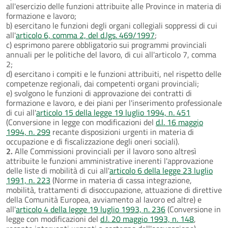
all'esercizio delle funzioni attribuite alle Province in materia di
formazione e lavoro;
b) esercitano le funzioni degli organi collegiali soppressi di cui
all'
articolo 6, comma 2, del d.lgs. 469/1997
;
c) esprimono parere obbligatorio sui programmi provinciali
annuali per le politiche del lavoro, di cui all'articolo 7, comma
2;
d) esercitano i compiti e le funzioni attribuiti, nel rispetto delle
competenze regionali, dai competenti organi provinciali;
e) svolgono le funzioni di approvazione dei contratti di
formazione e lavoro, e dei piani per l'inserimento professionale
di cui all'
articolo 15 della legge 19 luglio 1994, n. 451
(Conversione in legge con modificazioni del
d.l. 16 maggio
1994, n. 299
recante disposizioni urgenti in materia di
occupazione e di fiscalizzazione degli oneri sociali).
2.
Alle Commissioni provinciali per il lavoro sono altresì
attribuite le funzioni amministrative inerenti l'approvazione
delle liste di mobilità di cui all'
articolo 6 della legge 23 luglio
1991, n. 223
(Norme in materia di cassa integrazione,
mobilità, trattamenti di disoccupazione, attuazione di direttive
della Comunità Europea, avviamento al lavoro ed altre) e
all'
articolo 4 della legge 19 luglio 1993, n. 236
(Conversione in
legge con modificazioni del
d.l. 20 maggio 1993, n. 148
,