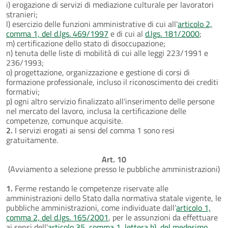
i) erogazione di servizi di mediazione culturale per lavoratori
stranieri;
l) esercizio delle funzioni amministrative di cui all'
articolo 2,
comma 1, del d.lgs. 469/1997
e di cui al
d.lgs. 181/2000
;
m) certificazione dello stato di disoccupazione;
n) tenuta delle liste di mobilità di cui alle leggi 223/1991 e
236/1993;
o) progettazione, organizzazione e gestione di corsi di
formazione professionale, incluso il riconoscimento dei crediti
formativi;
p) ogni altro servizio finalizzato all'inserimento delle persone
nel mercato del lavoro, inclusa la certificazione delle
competenze, comunque acquisite.
2.
I servizi erogati ai sensi del comma 1 sono resi
gratuitamente.
Art. 10
(Avviamento a selezione presso le pubbliche amministrazioni)
1.
Ferme restando le competenze riservate alle
amministrazioni dello Stato dalla normativa statale vigente, le
pubbliche amministrazioni, come individuate dall’
articolo 1,
comma 2, del d.lgs. 165/2001
, per le assunzioni da effettuare
ai sensi dell'
articolo 35, comma 1, lettera b), del medesimo