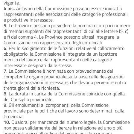
vigente.
4 bis.
Ai lavori della Commissione possono essere invitati i
rappresentanti delle associazioni delle categorie professionali
e produttive interessate.
5.
Le Province possono prevedere la nomina di un pari numero
di membri supplenti dei rappresentanti di cui alle lettere b), c)
e f) del comma 4. Le Province possono altresì integrare la
Commissione con rappresentanti degli enti locali.
6.
Per lo svolgimento delle funzioni relative al collocamento
obbligatorio, la Commissione è integrata da un ispettore
medico del lavoro e dai rappresentanti delle categorie
interessate designati dalle stesse.
7.
La Commissione è nominata con provvedimento del
competente organo provinciale sulla base delle designazioni
delle organizzazioni interessate, che devono pervenire entro
trenta giorni dalla richiesta.
8.
La durata in carica della Commissione coincide con quella
del Consiglio provinciale.
9.
Gli emolumenti ai componenti della Commissione
provinciale per le politiche del lavoro sono determinati dalla
Provincia.
10.
Qualora, per mancanza del numero legale, la Commissione
non possa validamente deliberare in relazione ad uno o più
argomenti messi all'ordine del giorno per due riunioni