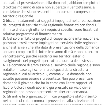
alla data di presentazione della domanda, abbiano compiuto il
diciottesimo anno di età e non superato il ventottesimo, a
condizione che siano residenti in un comune compreso nel
territorio regionale.
2 bis.
Limitatamente ai soggetti impegnati nella realizzazione
dei progetti di servizio civile regionale finanziati con fondi UE,
il limite di età e gli ulteriori requisiti specifici sono fissati dal
relativo programma di finanziamento.
3.
Nel solo ambito di progetti di cooperazione internazionale,
possono altresì essere impiegati nel servizio civile regionale
anche stranieri che alla data di presentazione della domanda
abbiano compiuto il diciottesimo anno di età e non superato il
ventottesimo, purché residenti nei territori esteri di
svolgimento del progetto per tutta la durata dello stesso.
4.
Le domande di ammissione al servizio civile regionale sono
redatte in base agli schemi predisposti dalla struttura
regionale di cui all'articolo 2, comma 2. Le domande non
accolte possono essere ripresentate. Non può presentare
domanda il giovane che ha in corso con l'ente rapporti di
lavoro. Coloro i quali abbiano già prestato servizio civile
regionale non possono presentare ulteriore domanda.
5.
Gli enti e le organizzazioni il cui progetto è stato inserito
nel bando di cui al comma 1 provvedono alla selezione dei
candidati sulla base dei criteri indicati nel progetto e stipulano