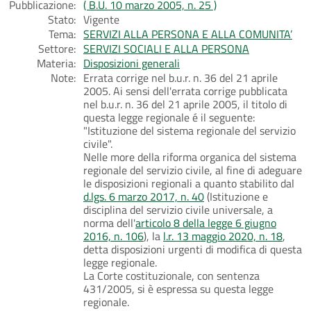
Pubblicazione:
( B.U. 10 marzo 2005, n. 25 )
Stato:
Vigente
Tema:
SERVIZI ALLA PERSONA E ALLA COMUNITA’
Settore:
SERVIZI SOCIALI E ALLA PERSONA
Materia:
Disposizioni generali
Note:
Errata corrige nel b.u.r. n. 36 del 21 aprile
2005. Ai sensi dell'errata corrige pubblicata
nel b.u.r. n. 36 del 21 aprile 2005, il titolo di
questa legge regionale é il seguente:
"Istituzione del sistema regionale del servizio
civile".
Nelle more della riforma organica del sistema
regionale del servizio civile, al fine di adeguare
le disposizioni regionali a quanto stabilito dal
d.lgs. 6 marzo 2017, n. 40
(Istituzione e
disciplina del servizio civile universale, a
norma dell'
articolo 8 della legge 6 giugno
2016, n. 106
), la
l.r. 13 maggio 2020, n. 18
,
detta disposizioni urgenti di modifica di questa
legge regionale.
La Corte costituzionale, con sentenza
431/2005, si è espressa su questa legge
regionale.