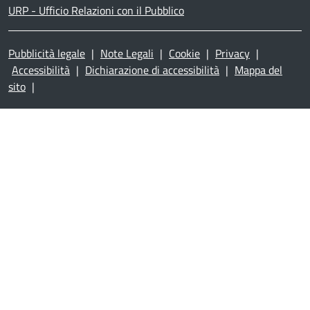
URP - Ufficio Relazioni con il Pubblico
Pubblicità legale
|
Note Legali
|
Cookie
|
Privacy
|
Accessibilità
|
Dichiarazione di accessibilità
|
Mappa del
sito
|