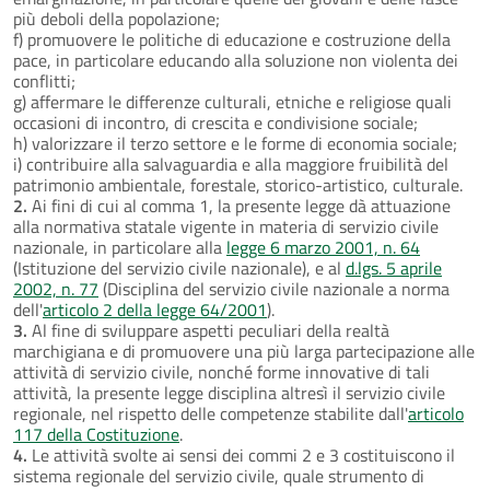
più deboli della popolazione;
f) promuovere le politiche di educazione e costruzione della
pace, in particolare educando alla soluzione non violenta dei
conflitti;
g) affermare le differenze culturali, etniche e religiose quali
occasioni di incontro, di crescita e condivisione sociale;
h) valorizzare il terzo settore e le forme di economia sociale;
i) contribuire alla salvaguardia e alla maggiore fruibilità del
patrimonio ambientale, forestale, storico-artistico, culturale.
2.
Ai fini di cui al comma 1, la presente legge dà attuazione
alla normativa statale vigente in materia di servizio civile
nazionale, in particolare alla
legge 6 marzo 2001, n. 64
(Istituzione del servizio civile nazionale), e al
d.lgs. 5 aprile
2002, n. 77
(Disciplina del servizio civile nazionale a norma
dell'
articolo 2 della legge 64/2001
).
3.
Al fine di sviluppare aspetti peculiari della realtà
marchigiana e di promuovere una più larga partecipazione alle
attività di servizio civile, nonché forme innovative di tali
attività, la presente legge disciplina altresì il servizio civile
regionale, nel rispetto delle competenze stabilite dall'
articolo
117 della Costituzione
.
4.
Le attività svolte ai sensi dei commi 2 e 3 costituiscono il
sistema regionale del servizio civile, quale strumento di