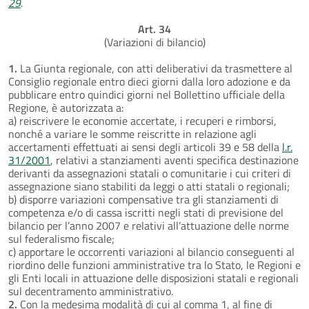
29
.
Art. 34
(Variazioni di bilancio)
1.
La Giunta regionale, con atti deliberativi da trasmettere al
Consiglio regionale entro dieci giorni dalla loro adozione e da
pubblicare entro quindici giorni nel Bollettino ufficiale della
Regione, è autorizzata a:
a) reiscrivere le economie accertate, i recuperi e rimborsi,
nonché a variare le somme reiscritte in relazione agli
accertamenti effettuati ai sensi degli articoli 39 e 58 della
l.r.
31/2001
, relativi a stanziamenti aventi specifica destinazione
derivanti da assegnazioni statali o comunitarie i cui criteri di
assegnazione siano stabiliti da leggi o atti statali o regionali;
b) disporre variazioni compensative tra gli stanziamenti di
competenza e/o di cassa iscritti negli stati di previsione del
bilancio per l’anno 2007 e relativi all’attuazione delle norme
sul federalismo fiscale;
c) apportare le occorrenti variazioni al bilancio conseguenti al
riordino delle funzioni amministrative tra lo Stato, le Regioni e
gli Enti locali in attuazione delle disposizioni statali e regionali
sul decentramento amministrativo.
2.
Con la medesima modalità di cui al comma 1, al fine di