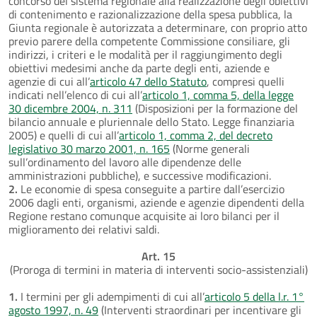
concorso del sistema regionale alla realizzazione degli obiettivi
di contenimento e razionalizzazione della spesa pubblica, la
Giunta regionale è autorizzata a determinare, con proprio atto
previo parere della competente Commissione consiliare, gli
indirizzi, i criteri e le modalità per il raggiungimento degli
obiettivi medesimi anche da parte degli enti, aziende e
agenzie di cui all’
articolo 47 dello Statuto
, compresi quelli
indicati nell’elenco di cui all’
articolo 1, comma 5, della legge
30 dicembre 2004, n. 311
(Disposizioni per la formazione del
bilancio annuale e pluriennale dello Stato. Legge finanziaria
2005) e quelli di cui all’
articolo 1, comma 2, del decreto
legislativo 30 marzo 2001, n. 165
(Norme generali
sull’ordinamento del lavoro alle dipendenze delle
amministrazioni pubbliche), e successive modificazioni.
2.
Le economie di spesa conseguite a partire dall’esercizio
2006 dagli enti, organismi, aziende e agenzie dipendenti della
Regione restano comunque acquisite ai loro bilanci per il
miglioramento dei relativi saldi.
Art. 15
(Proroga di termini in materia di interventi socio-assistenziali)
1.
I termini per gli adempimenti di cui all’
articolo 5 della l.r. 1°
agosto 1997, n. 49
(Interventi straordinari per incentivare gli