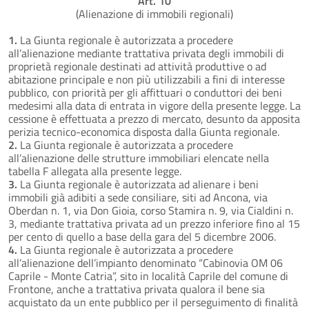
Art. 10
(Alienazione di immobili regionali)
1.
La Giunta regionale è autorizzata a procedere
all’alienazione mediante trattativa privata degli immobili di
proprietà regionale destinati ad attività produttive o ad
abitazione principale e non più utilizzabili a fini di interesse
pubblico, con priorità per gli affittuari o conduttori dei beni
medesimi alla data di entrata in vigore della presente legge. La
cessione è effettuata a prezzo di mercato, desunto da apposita
perizia tecnico-economica disposta dalla Giunta regionale.
2.
La Giunta regionale è autorizzata a procedere
all’alienazione delle strutture immobiliari elencate nella
tabella F allegata alla presente legge.
3.
La Giunta regionale è autorizzata ad alienare i beni
immobili già adibiti a sede consiliare, siti ad Ancona, via
Oberdan n. 1, via Don Gioia, corso Stamira n. 9, via Cialdini n.
3, mediante trattativa privata ad un prezzo inferiore fino al 15
per cento di quello a base della gara del 5 dicembre 2006.
4.
La Giunta regionale è autorizzata a procedere
all’alienazione dell’impianto denominato “Cabinovia OM 06
Caprile - Monte Catria”, sito in località Caprile del comune di
Frontone, anche a trattativa privata qualora il bene sia
acquistato da un ente pubblico per il perseguimento di finalità