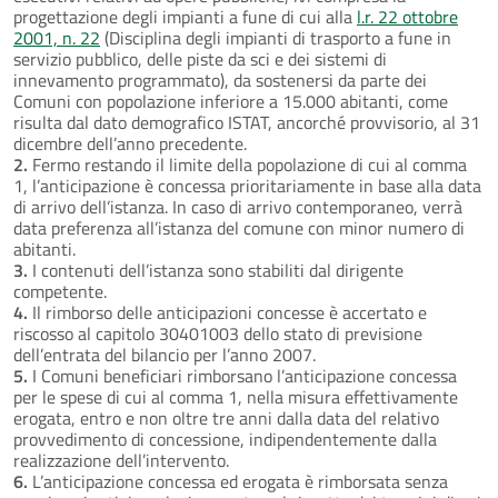
progettazione degli impianti a fune di cui alla
l.r. 22 ottobre
2001, n. 22
(Disciplina degli impianti di trasporto a fune in
servizio pubblico, delle piste da sci e dei sistemi di
innevamento programmato), da sostenersi da parte dei
Comuni con popolazione inferiore a 15.000 abitanti, come
risulta dal dato demografico ISTAT, ancorché provvisorio, al 31
dicembre dell’anno precedente.
2.
Fermo restando il limite della popolazione di cui al comma
1, l’anticipazione è concessa prioritariamente in base alla data
di arrivo dell’istanza. In caso di arrivo contemporaneo, verrà
data preferenza all’istanza del comune con minor numero di
abitanti.
3.
I contenuti dell’istanza sono stabiliti dal dirigente
competente.
4.
Il rimborso delle anticipazioni concesse è accertato e
riscosso al capitolo 30401003 dello stato di previsione
dell’entrata del bilancio per l’anno 2007.
5.
I Comuni beneficiari rimborsano l’anticipazione concessa
per le spese di cui al comma 1, nella misura effettivamente
erogata, entro e non oltre tre anni dalla data del relativo
provvedimento di concessione, indipendentemente dalla
realizzazione dell’intervento.
6.
L’anticipazione concessa ed erogata è rimborsata senza