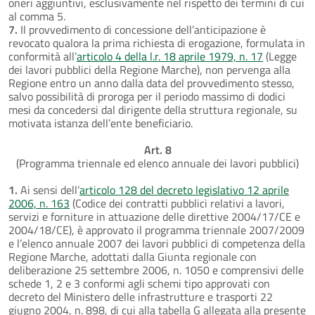
oneri aggiuntivi, esclusivamente nel rispetto dei termini di cui
al comma 5.
7.
Il provvedimento di concessione dell’anticipazione è
revocato qualora la prima richiesta di erogazione, formulata in
conformità all’
articolo 4 della l.r. 18 aprile 1979, n. 17
(Legge
dei lavori pubblici della Regione Marche), non pervenga alla
Regione entro un anno dalla data del provvedimento stesso,
salvo possibilità di proroga per il periodo massimo di dodici
mesi da concedersi dal dirigente della struttura regionale, su
motivata istanza dell’ente beneficiario.
Art. 8
(Programma triennale ed elenco annuale dei lavori pubblici)
1.
Ai sensi dell’
articolo 128 del decreto legislativo 12 aprile
2006, n. 163
(Codice dei contratti pubblici relativi a lavori,
servizi e forniture in attuazione delle direttive 2004/17/CE e
2004/18/CE), è approvato il programma triennale 2007/2009
e l’elenco annuale 2007 dei lavori pubblici di competenza della
Regione Marche, adottati dalla Giunta regionale con
deliberazione 25 settembre 2006, n. 1050 e comprensivi delle
schede 1, 2 e 3 conformi agli schemi tipo approvati con
decreto del Ministero delle infrastrutture e trasporti 22
giugno 2004, n. 898, di cui alla tabella G allegata alla presente