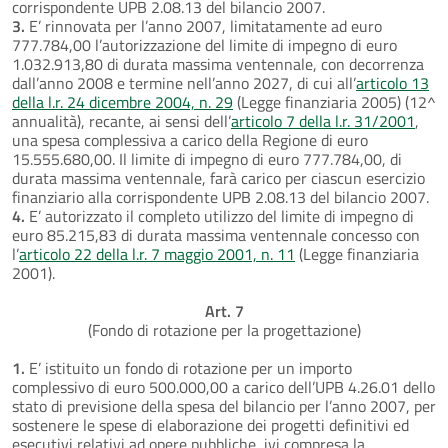
corrispondente UPB 2.08.13 del bilancio 2007.
3.
E’ rinnovata per l’anno 2007, limitatamente ad euro
777.784,00 l’autorizzazione del limite di impegno di euro
1.032.913,80 di durata massima ventennale, con decorrenza
dall’anno 2008 e termine nell’anno 2027, di cui all’
articolo 13
della l.r. 24 dicembre 2004, n. 29
(Legge finanziaria 2005) (12^
annualità), recante, ai sensi dell’
articolo 7 della l.r. 31/2001
,
una spesa complessiva a carico della Regione di euro
15.555.680,00. Il limite di impegno di euro 777.784,00, di
durata massima ventennale, farà carico per ciascun esercizio
finanziario alla corrispondente UPB 2.08.13 del bilancio 2007.
4.
E’ autorizzato il completo utilizzo del limite di impegno di
euro 85.215,83 di durata massima ventennale concesso con
l’
articolo 22 della l.r. 7 maggio 2001, n. 11
(Legge finanziaria
2001).
Art. 7
(Fondo di rotazione per la progettazione)
1.
E’ istituito un fondo di rotazione per un importo
complessivo di euro 500.000,00 a carico dell’UPB 4.26.01 dello
stato di previsione della spesa del bilancio per l’anno 2007, per
sostenere le spese di elaborazione dei progetti definitivi ed
esecutivi relativi ad opere pubbliche, ivi compresa la