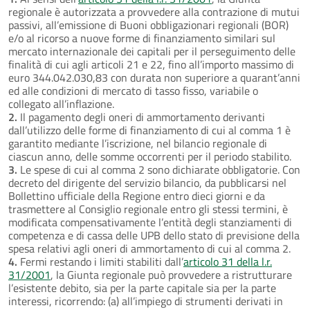
regionale è autorizzata a provvedere alla contrazione di mutui
passivi, all’emissione di Buoni obbligazionari regionali (BOR)
e/o al ricorso a nuove forme di finanziamento similari sul
mercato internazionale dei capitali per il perseguimento delle
finalità di cui agli articoli 21 e 22, fino all’importo massimo di
euro 344.042.030,83 con durata non superiore a quarant’anni
ed alle condizioni di mercato di tasso fisso, variabile o
collegato all’inflazione.
2.
Il pagamento degli oneri di ammortamento derivanti
dall’utilizzo delle forme di finanziamento di cui al comma 1 è
garantito mediante l’iscrizione, nel bilancio regionale di
ciascun anno, delle somme occorrenti per il periodo stabilito.
3.
Le spese di cui al comma 2 sono dichiarate obbligatorie. Con
decreto del dirigente del servizio bilancio, da pubblicarsi nel
Bollettino ufficiale della Regione entro dieci giorni e da
trasmettere al Consiglio regionale entro gli stessi termini, è
modificata compensativamente l’entità degli stanziamenti di
competenza e di cassa delle UPB dello stato di previsione della
spesa relativi agli oneri di ammortamento di cui al comma 2.
4.
Fermi restando i limiti stabiliti dall’
articolo 31 della l.r.
31/2001
, la Giunta regionale può provvedere a ristrutturare
l’esistente debito, sia per la parte capitale sia per la parte
interessi, ricorrendo: (a) all’impiego di strumenti derivati in