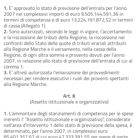
1.
E’ approvato lo stato di previsione dell’entrata per l’anno
2007 nei complessivi importi di euro 9.505.144.591,36 in
termini di competenza e di euro 13.224.191.872,52 in termini
di cassa (Allegato 1).
2.
Sono autorizzati, secondo le leggi in vigore, l’accertamento
e la riscossione dei tributi della Regione, la riscossione nei
confronti dello Stato delle quote di tributi erariali attribuiti
alla Regione Marche e il versamento, nella cassa della
Regione, di ogni altra somma e provento dovuti per l’anno
2007, in relazione allo stato di previsione dell’entrata di cui al
comma 1.
3.
E’ altresì autorizzata l’emanazione dei provvedimenti
necessari per rendere esecutivi i ruoli dei proventi spettanti
alla Regione Marche.
Art. 8
(Assetto istituzionale e organizzativo)
1.
L’ammontare degli stanziamenti di competenza per le spese
inerenti l’ “Assetto istituzionale e organizzativo”, considerate
nell’area d’intervento 1 dello stato di previsione della spesa, è
determinato, per l’anno 2007, in complessivi euro
85.401.357,67 di cui euro 47.333.391,55 per spese di parte