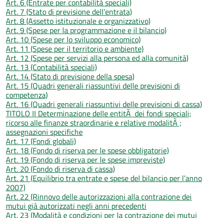
Art. 6 (Entrate per contabilità speciali)
Art. 7 (Stato di previsione dell’entrata)
Art. 8 (Assetto istituzionale e organizzativo)
Art. 9 (Spese per la programmazione e il bilancio)
Art. 10 (Spese per lo sviluppo economico)
Art. 11 (Spese per il territorio e ambiente)
Art. 12 (Spese per servizi alla persona ed alla comunità)
Art. 13 (Contabilità speciali)
Art. 14 (Stato di previsione della spesa)
Art. 15 (Quadri generali riassuntivi delle previsioni di
competenza)
Art. 16 (Quadri generali riassuntivi delle previsioni di cassa)
TITOLO II Determinazione delle entitÃ dei fondi speciali;
ricorso alle finanze straordinarie e relative modalitÃ ;
assegnazioni specifiche
Art. 17 (Fondi globali)
Art. 18 (Fondo di riserva per le spese obbligatorie)
Art. 19 (Fondo di riserva per le spese impreviste)
Art. 20 (Fondo di riserva di cassa)
Art. 21 (Equilibrio tra entrate e spese del bilancio per l’anno
2007)
Art. 22 (Rinnovo delle autorizzazioni alla contrazione dei
mutui già autorizzati negli anni precedenti
Art. 23 (Modalità e condizioni per la contrazione dei mutui