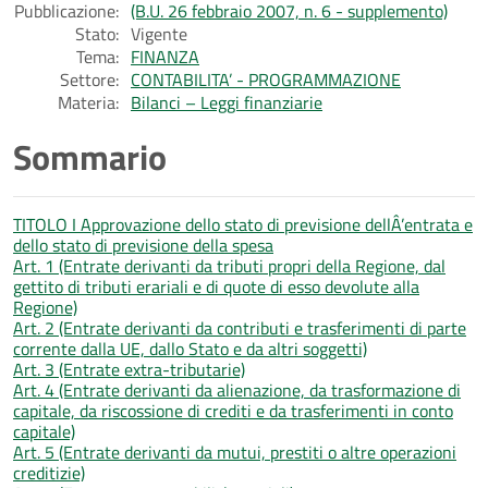
Pubblicazione:
(B.U. 26 febbraio 2007, n. 6 - supplemento)
Stato:
Vigente
Tema:
FINANZA
Settore:
CONTABILITA’ - PROGRAMMAZIONE
Materia:
Bilanci – Leggi finanziarie
Sommario
TITOLO I Approvazione dello stato di previsione dellÂ’entrata e
dello stato di previsione della spesa
Art. 1 (Entrate derivanti da tributi propri della Regione, dal
gettito di tributi erariali e di quote di esso devolute alla
Regione)
Art. 2 (Entrate derivanti da contributi e trasferimenti di parte
corrente dalla UE, dallo Stato e da altri soggetti)
Art. 3 (Entrate extra-tributarie)
Art. 4 (Entrate derivanti da alienazione, da trasformazione di
capitale, da riscossione di crediti e da trasferimenti in conto
capitale)
Art. 5 (Entrate derivanti da mutui, prestiti o altre operazioni
creditizie)