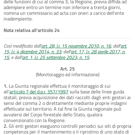
delle funzioni di cui al comma 3, la Regione, previa diffida ad
adempiere entro un termine non inferiore a trenta giorni,
nomina un commissario ad acta con oneri a carico dell’ente
inadempiente.
Nota relativa all'articolo 24
Così modificato dall'
art. 28, l.r. 15 novembre 2010, n. 16
; dall'
art.
15, l.r. 4 dicembre 2014, n. 33
; dall'
art. 17, l.r. 28 aprile 2017, n.
15
, e dall'
art. 1, l.r. 25 settembre 2023, n. 15
.
Art. 25
(Monitoraggio ed informazione)
1.
La Giunta regionale effettua il monitoraggio di cui
all’
articolo 7 del d.p.r. 357/1997
sulla base delle linee guida
statali, previa acquisizione dei dati raccolti dagli enti gestori ai
sensi del comma 2 o direttamente mediante proprie indagini
effettuate sul territorio. A tal fine la Giunta regionale può
avvalersi del Corpo forestale dello Stato, qualora
convenzionato con la Regione.
2.
Gli enti gestori eseguono controlli periodici sui siti di propria
competenza per il mantenimento o il ripristino di uno stato di