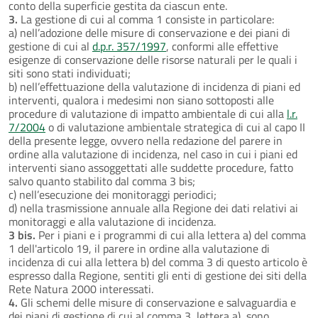
conto della superficie gestita da ciascun ente.
3.
La gestione di cui al comma 1 consiste in particolare:
a) nell’adozione delle misure di conservazione e dei piani di
gestione di cui al
d.p.r. 357/1997
, conformi alle effettive
esigenze di conservazione delle risorse naturali per le quali i
siti sono stati individuati;
b) nell’effettuazione della valutazione di incidenza di piani ed
interventi, qualora i medesimi non siano sottoposti alle
procedure di valutazione di impatto ambientale di cui alla
l.r.
7/2004
o di valutazione ambientale strategica di cui al capo II
della presente legge, ovvero nella redazione del parere in
ordine alla valutazione di incidenza, nel caso in cui i piani ed
interventi siano assoggettati alle suddette procedure, fatto
salvo quanto stabilito dal comma 3 bis;
c) nell’esecuzione dei monitoraggi periodici;
d) nella trasmissione annuale alla Regione dei dati relativi ai
monitoraggi e alla valutazione di incidenza.
3 bis.
Per i piani e i programmi di cui alla lettera a) del comma
1 dell'articolo 19, il parere in ordine alla valutazione di
incidenza di cui alla lettera b) del comma 3 di questo articolo è
espresso dalla Regione, sentiti gli enti di gestione dei siti della
Rete Natura 2000 interessati.
4.
Gli schemi delle misure di conservazione e salvaguardia e
dei piani di gestione di cui al comma 3, lettera a), sono