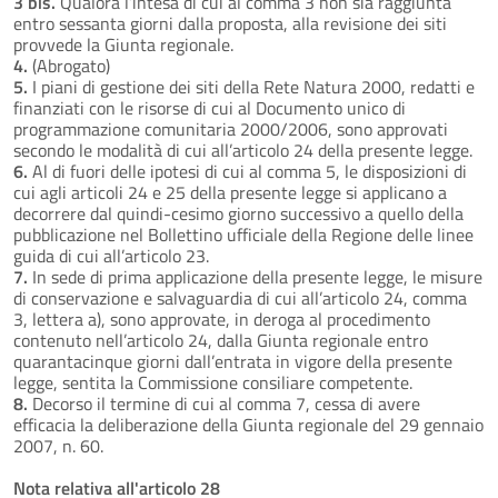
3 bis.
Qualora l’intesa di cui al comma 3 non sia raggiunta
entro sessanta giorni dalla proposta, alla revisione dei siti
provvede la Giunta regionale.
4.
(Abrogato)
5.
I piani di gestione dei siti della Rete Natura 2000, redatti e
finanziati con le risorse di cui al Documento unico di
programmazione comunitaria 2000/2006, sono approvati
secondo le modalità di cui all’articolo 24 della presente legge.
6.
Al di fuori delle ipotesi di cui al comma 5, le disposizioni di
cui agli articoli 24 e 25 della presente legge si applicano a
decorrere dal quindi-cesimo giorno successivo a quello della
pubblicazione nel Bollettino ufficiale della Regione delle linee
guida di cui all’articolo 23.
7.
In sede di prima applicazione della presente legge, le misure
di conservazione e salvaguardia di cui all’articolo 24, comma
3, lettera a), sono approvate, in deroga al procedimento
contenuto nell’articolo 24, dalla Giunta regionale entro
quarantacinque giorni dall’entrata in vigore della presente
legge, sentita la Commissione consiliare competente.
8.
Decorso il termine di cui al comma 7, cessa di avere
efficacia la deliberazione della Giunta regionale del 29 gennaio
2007, n. 60.
Nota relativa all'articolo 28