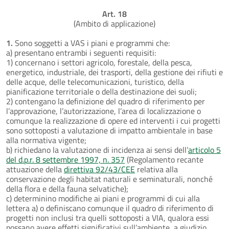
Art. 18
(Ambito di applicazione)
1.
Sono soggetti a VAS i piani e programmi che:
a) presentano entrambi i seguenti requisiti:
1) concernano i settori agricolo, forestale, della pesca,
energetico, industriale, dei trasporti, della gestione dei rifiuti e
delle acque, delle telecomunicazioni, turistico, della
pianificazione territoriale o della destinazione dei suoli;
2) contengano la definizione del quadro di riferimento per
l’approvazione, l’autorizzazione, l’area di localizzazione o
comunque la realizzazione di opere ed interventi i cui progetti
sono sottoposti a valutazione di impatto ambientale in base
alla normativa vigente;
b) richiedano la valutazione di incidenza ai sensi dell’
articolo 5
del d.p.r. 8 settembre 1997, n. 357
(Regolamento recante
attuazione della
direttiva 92/43/CEE
relativa alla
conservazione degli habitat naturali e seminaturali, nonché
della flora e della fauna selvatiche);
c) determinino modifiche ai piani e programmi di cui alla
lettera a) o definiscano comunque il quadro di riferimento di
progetti non inclusi tra quelli sottoposti a VIA, qualora essi
possano avere effetti significativi sull’ambiente, a giudizio