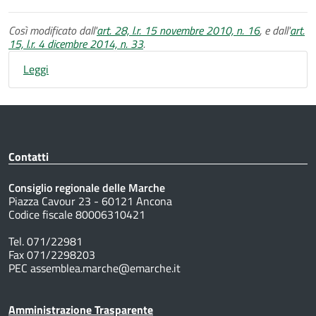
Così modificato dall'
art. 28, l.r. 15 novembre 2010, n. 16
, e dall'
art.
15, l.r. 4 dicembre 2014, n. 33
.
Leggi
Contatti
Consiglio regionale delle Marche
Piazza Cavour 23 - 60121 Ancona
Codice fiscale 80006310421
Tel. 071/22981
Fax 071/2298203
PEC assemblea.marche@emarche.it
Amministrazione Trasparente