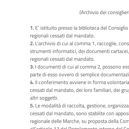
(Archivio dei consiglie
1.
E’ istituito presso la biblioteca del Consiglio
regionali cessati dal mandato.
2.
L’archivio di cui al comma 1, raccoglie, cons
strumenti informatici, dei documenti cartacei, a
regionali cessati dal mandato.
3.
I documenti di cui al comma 2, possono esser
parte di esso ovvero di semplice documentazi
4.
Il conferimento avviene in forma volontaria e
cessati dal mandato, dei loro familiari, dei gru
altri soggetti.
5.
Le modalità di raccolta, gestione, organizzaz
cessati dal mandato, sono stabilite con apposit
regionale delle Marche, su proposta della Comm
all’articolo 13 del Regolamento interno del Co