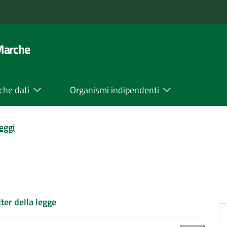
 Marche
che dati
Organismi indipendenti
leggi
Iter della legge