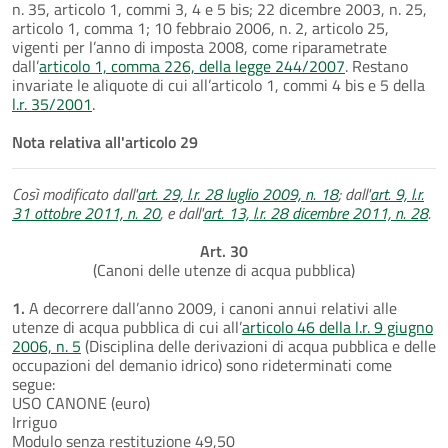
n. 35, articolo 1, commi 3, 4 e 5 bis; 22 dicembre 2003, n. 25,
articolo 1, comma 1; 10 febbraio 2006, n. 2, articolo 25,
vigenti per l’anno di imposta 2008, come riparametrate
dall’
articolo 1, comma 226, della legge 244/2007
. Restano
invariate le aliquote di cui all’articolo 1, commi 4 bis e 5 della
l.r. 35/2001
.
Nota relativa all'articolo 29
Così modificato dall'
art. 29, l.r. 28 luglio 2009, n. 18
; dall'
art. 9, l.r.
31 ottobre 2011, n. 20
, e dall'
art. 13, l.r. 28 dicembre 2011, n. 28
.
Art. 30
(Canoni delle utenze di acqua pubblica)
1.
A decorrere dall’anno 2009, i canoni annui relativi alle
utenze di acqua pubblica di cui all’
articolo 46 della l.r. 9 giugno
2006, n. 5
(Disciplina delle derivazioni di acqua pubblica e delle
occupazioni del demanio idrico) sono rideterminati come
segue:
USO CANONE (euro)
Irriguo
Modulo senza restituzione 49,50