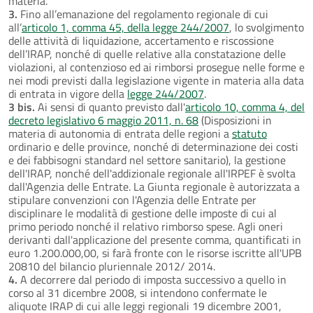
materia.
3.
Fino all’emanazione del regolamento regionale di cui
all’
articolo 1, comma 45, della legge 244/2007
, lo svolgimento
delle attività di liquidazione, accertamento e riscossione
dell’IRAP, nonché di quelle relative alla constatazione delle
violazioni, al contenzioso ed ai rimborsi prosegue nelle forme e
nei modi previsti dalla legislazione vigente in materia alla data
di entrata in vigore della
legge 244/2007
.
3 bis.
Ai sensi di quanto previsto dall'
articolo 10, comma 4, del
decreto legislativo 6 maggio 2011, n. 68
(Disposizioni in
materia di autonomia di entrata delle regioni a
statuto
ordinario e delle province, nonché di determinazione dei costi
e dei fabbisogni standard nel settore sanitario), la gestione
dell'IRAP, nonché dell'addizionale regionale all'IRPEF è svolta
dall'Agenzia delle Entrate. La Giunta regionale è autorizzata a
stipulare convenzioni con l'Agenzia delle Entrate per
disciplinare le modalità di gestione delle imposte di cui al
primo periodo nonché il relativo rimborso spese. Agli oneri
derivanti dall'applicazione del presente comma, quantificati in
euro 1.200.000,00, si farà fronte con le risorse iscritte all'UPB
20810 del bilancio pluriennale 2012/ 2014.
4.
A decorrere dal periodo di imposta successivo a quello in
corso al 31 dicembre 2008, si intendono confermate le
aliquote IRAP di cui alle leggi regionali 19 dicembre 2001,