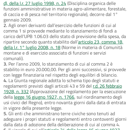
d), della l.r. 27 luglio 1998, n. 24
(Disciplina organica delle
funzioni amministrative in materia agro-alimentare, forestale,
di caccia e di pesca nel territorio regionale), decorre dal 1°
gennaio 2009.
2.
Agli oneri derivanti dall’esercizio delle funzioni di cui al
comma 1 si provvede mediante lo stanziamento di fondi a
carico dell’UPB 1.06.03 dello stato di previsione della spesa, da
ripartire secondo quanto stabilito dall’
articolo 23, comma 18,
della l.r. 1° luglio 2008, n. 18
(Norme in materia di Comunità
montane e di esercizio associato di funzioni e servizi
comunali).
3.
Per l’anno 2009, lo stanziamento di cui al comma 2 è
stabilito in euro 20.000,00. Per gli anni successivi, si provvede
con legge finanziaria nel rispetto degli equilibri di bilancio.
4.
La Giunta regionale adotta lo schema tipo degli statuti e
regolamenti previsti dagli articoli 43 e 59 del
r.d. 26 febbraio
1928, n. 332
(Approvazione del regolamento per la esecuzione
della
legge 16 giugno 1927, n. 1766
, sul riordinamento degli
usi civici del Regno), entro novanta giorni dalla data di entrata
in vigore della presente legge.
5.
Gli enti che amministrano terre civiche sono tenuti ad
adeguare i propri statuti e regolamenti entro centoventi giorni
dalla data di adozione della deliberazione di cui al comma 4.
6.
Il vincolo di cui all’
articolo 24 della legge 16 giugno 1927,