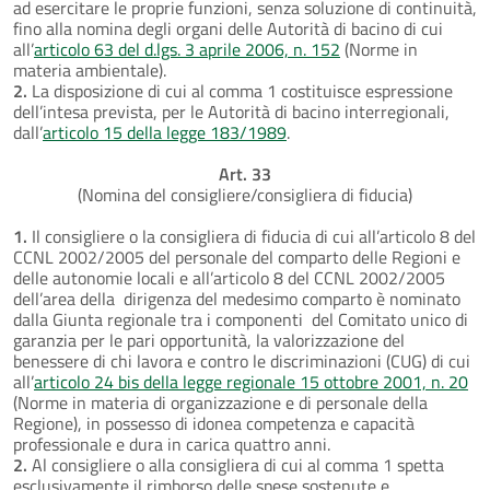
ad esercitare le proprie funzioni, senza soluzione di continuità,
fino alla nomina degli organi delle Autorità di bacino di cui
all’
articolo 63 del d.lgs. 3 aprile 2006, n. 152
(Norme in
materia ambientale).
2.
La disposizione di cui al comma 1 costituisce espressione
dell’intesa prevista, per le Autorità di bacino interregionali,
dall’
articolo 15 della legge 183/1989
.
Art. 33
(Nomina del consigliere/consigliera di fiducia)
1.
Il consigliere o la consigliera di fiducia di cui all’articolo 8 del
CCNL 2002/2005 del personale del comparto delle Regioni e
delle autonomie locali e all’articolo 8 del CCNL 2002/2005
dell’area della dirigenza del medesimo comparto è nominato
dalla Giunta regionale tra i componenti del Comitato unico di
garanzia per le pari opportunità, la valorizzazione del
benessere di chi lavora e contro le discriminazioni (CUG) di cui
all’
articolo 24 bis della legge regionale 15 ottobre 2001, n. 20
(Norme in materia di organizzazione e di personale della
Regione), in possesso di idonea competenza e capacità
professionale e dura in carica quattro anni.
2.
Al consigliere o alla consigliera di cui al comma 1 spetta
esclusivamente il rimborso delle spese sostenute e