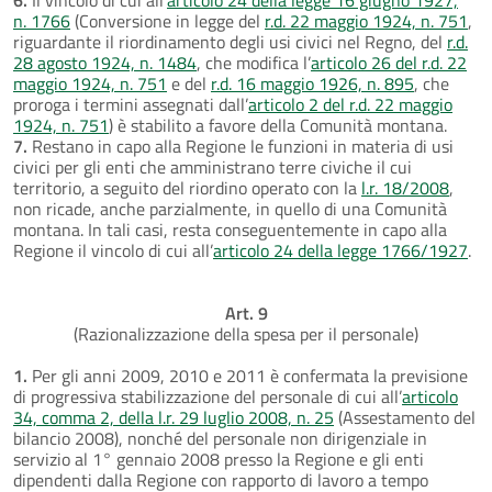
n. 1766
(Conversione in legge del
r.d. 22 maggio 1924, n. 751
,
riguardante il riordinamento degli usi civici nel Regno, del
r.d.
28 agosto 1924, n. 1484
, che modifica l’
articolo 26 del r.d. 22
maggio 1924, n. 751
e del
r.d. 16 maggio 1926, n. 895
, che
proroga i termini assegnati dall’
articolo 2 del r.d. 22 maggio
1924, n. 751
) è stabilito a favore della Comunità montana.
7.
Restano in capo alla Regione le funzioni in materia di usi
civici per gli enti che amministrano terre civiche il cui
territorio, a seguito del riordino operato con la
l.r. 18/2008
,
non ricade, anche parzialmente, in quello di una Comunità
montana. In tali casi, resta conseguentemente in capo alla
Regione il vincolo di cui all’
articolo 24 della legge 1766/1927
.
Art. 9
(Razionalizzazione della spesa per il personale)
1.
Per gli anni 2009, 2010 e 2011 è confermata la previsione
di progressiva stabilizzazione del personale di cui all’
articolo
34, comma 2, della l.r. 29 luglio 2008, n. 25
(Assestamento del
bilancio 2008), nonché del personale non dirigenziale in
servizio al 1° gennaio 2008 presso la Regione e gli enti
dipendenti dalla Regione con rapporto di lavoro a tempo