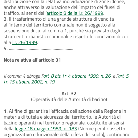
distribuzione con la relativa individuazione di zone idonee,
anche attraverso la valutazione dell’impatto dei flussi di
traffico, ai sensi dell’
articolo 8 della l.r. 26/1999
.
3.
Il trasferimento di una grande struttura di vendita
all’interno del territorio comunale non è soggetto alla
sospensione di cui al comma 1, purché sia previsto dagli
strumenti urbanistici comunali e rispetti le condizioni di cui
alla
l.r. 26/1999
.
4.
.....................................................................
Nota relativa all'articolo 31
Il comma 4 abroga l’
art. 8 bis, l.r. 4 ottobre 1999, n. 26
, e l’
art. 5,
l.r. 15 ottobre 2002, n. 19
.
Art. 32
(Operatività delle Autorità di bacino)
1.
Al fine di garantire l’efficacia dell’azione della Regione in
materia di tutela e sicurezza del territorio, le Autorità di
bacino operanti nel territorio regionale, costituite ai sensi
della
legge 18 maggio 1989, n. 183
(Norme per il riassetto
organizzativo e funzionale della difesa del suolo), continuano