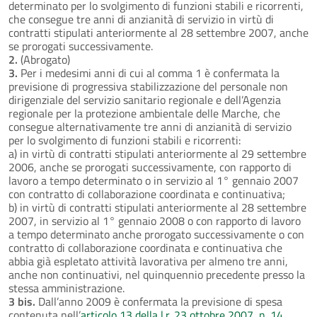
determinato per lo svolgimento di funzioni stabili e ricorrenti,
che consegue tre anni di anzianità di servizio in virtù di
contratti stipulati anteriormente al 28 settembre 2007, anche
se prorogati successivamente.
2.
(Abrogato)
3.
Per i medesimi anni di cui al comma 1 è confermata la
previsione di progressiva stabilizzazione del personale non
dirigenziale del servizio sanitario regionale e dell’Agenzia
regionale per la protezione ambientale delle Marche, che
consegue alternativamente tre anni di anzianità di servizio
per lo svolgimento di funzioni stabili e ricorrenti:
a) in virtù di contratti stipulati anteriormente al 29 settembre
2006, anche se prorogati successivamente, con rapporto di
lavoro a tempo determinato o in servizio al 1° gennaio 2007
con contratto di collaborazione coordinata e continuativa;
b) in virtù di contratti stipulati anteriormente al 28 settembre
2007, in servizio al 1° gennaio 2008 o con rapporto di lavoro
a tempo determinato anche prorogato successivamente o con
contratto di collaborazione coordinata e continuativa che
abbia già espletato attività lavorativa per almeno tre anni,
anche non continuativi, nel quinquennio precedente presso la
stessa amministrazione.
3 bis.
Dall’anno 2009 è confermata la previsione di spesa
contenuta nell’
articolo 13 della l.r. 23 ottobre 2007, n. 14