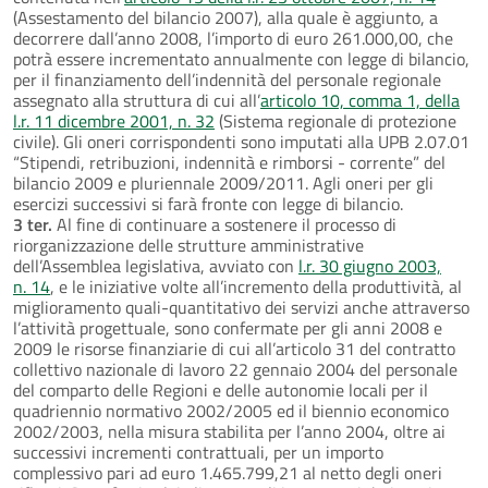
(Assestamento del bilancio 2007), alla quale è aggiunto, a
decorrere dall’anno 2008, l’importo di euro 261.000,00, che
potrà essere incrementato annualmente con legge di bilancio,
per il finanziamento dell’indennità del personale regionale
assegnato alla struttura di cui all’
articolo 10, comma 1, della
l.r. 11 dicembre 2001, n. 32
(Sistema regionale di protezione
civile). Gli oneri corrispondenti sono imputati alla UPB 2.07.01
“Stipendi, retribuzioni, indennità e rimborsi - corrente” del
bilancio 2009 e pluriennale 2009/2011. Agli oneri per gli
esercizi successivi si farà fronte con legge di bilancio.
3 ter.
Al fine di continuare a sostenere il processo di
riorganizzazione delle strutture amministrative
dell’Assemblea legislativa, avviato con
l.r. 30 giugno 2003,
n. 14
, e le iniziative volte all’incremento della produttività, al
miglioramento quali-quantitativo dei servizi anche attraverso
l’attività progettuale, sono confermate per gli anni 2008 e
2009 le risorse finanziarie di cui all’articolo 31 del contratto
collettivo nazionale di lavoro 22 gennaio 2004 del personale
del comparto delle Regioni e delle autonomie locali per il
quadriennio normativo 2002/2005 ed il biennio economico
2002/2003, nella misura stabilita per l’anno 2004, oltre ai
successivi incrementi contrattuali, per un importo
complessivo pari ad euro 1.465.799,21 al netto degli oneri