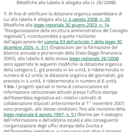
(Modifiche alla tabella A allegata alla l.r. 26/2008)
1.
Al fine di rettificare la dotazione organica assembleare di
cui alla tabella A allegata alla
l.r. 4 agosto 2008, n. 26
(Modifiche alla
legge regionale 30 giugno 2003, n. 14
“Riorganizzazione della struttura amministrativa del Consiglio
regionale”), riconducendola a quella risultante
dall’applicazione del
comma 93 dell’articolo 1 della legge 30
dicembre 2004, n. 311
(Disposizioni per la formazione del
bilancio annuale e pluriennale dello Stato (legge finanziaria
2005), alla tabella A della stessa
legge regionale 26/2008
sono apportate le seguenti modifiche: la dotazione organica
della categoria C, già prevista in 44 unità, è rideterminata in
numero di 42 unità; la dotazione organica dei giornalisti, già
prevista in 4 unità, è rideterminata in numero di 6 unità.
1 bis.
I progetti speciali in tema di comunicazione ed
informazione istituzionale attivati presso l’ufficio stampa
dell’Assemblea legislativa ed i relativi contratti di
collaborazione stipulati anteriormente al 1° novembre 2007,
sono prorogati, alle stesse condizioni, fino alla revisione della
legge regionale 6 agosto 1997, n. 51
(Norme per il sostegno
dell’informazione e dell’editoria locale) e alla conseguente
riorganizzazione degli uffici stampa della Giunta e
dell’Assemblea legislativa, e comunque non oltre il termine