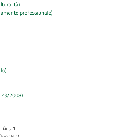
lturalità)
rnamento professionale)
ilo)
r. 23/2008)
Art. 1
(Finalità)