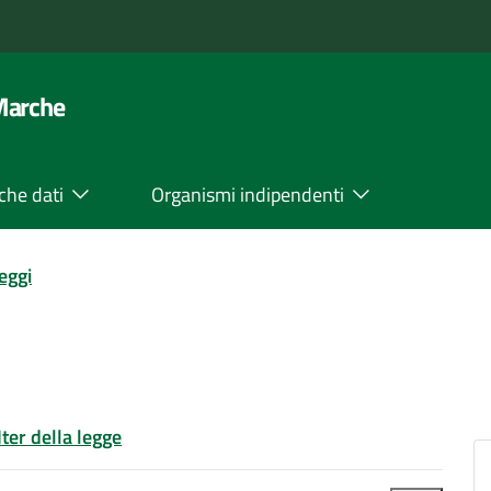
 Marche
che dati
Organismi indipendenti
leggi
Iter della legge