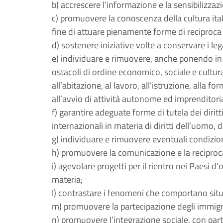
b) accrescere l’informazione e la sensibilizz
c) promuovere la conoscenza della cultura itali
fine di attuare pienamente forme di reciproca 
d) sostenere iniziative volte a conservare i leg
e) individuare e rimuovere, anche ponendo in e
ostacoli di ordine economico, sociale e cultura
all’abitazione, al lavoro, all’istruzione, alla 
all’avvio di attività autonome ed imprenditorial
f) garantire adeguate forme di tutela dei dirit
internazionali in materia di diritti dell’uomo,
g) individuare e rimuovere eventuali condizion
h) promuovere la comunicazione e la recipro
i) agevolare progetti per il rientro nei Paesi d
materia;
l) contrastare i fenomeni che comportano situ
m) promuovere la partecipazione degli immigrat
n) promuovere l’integrazione sociale, con parti