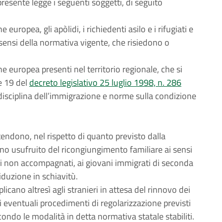
presente legge i seguenti soggetti, di seguito
 europea, gli apòlidi, i richiedenti asilo e i rifugiati e
 sensi della normativa vigente, che risiedono o
one europea presenti nel territorio regionale, che si
 e 19 del
decreto legislativo 25 luglio 1998, n. 286
 disciplina dell’immigrazione e norme sulla condizione
stendono, nel rispetto di quanto previsto dalla
no usufruito del ricongiungimento familiare ai sensi
ri non accompagnati, ai giovani immigrati di seconda
riduzione in schiavitù.
licano altresì agli stranieri in attesa del rinnovo dei
 eventuali procedimenti di regolarizzazione previsti
condo le modalità in detta normativa statale stabiliti.