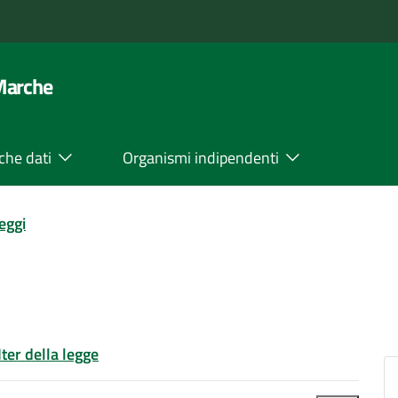
 Marche
che dati
Organismi indipendenti
leggi
Iter della legge