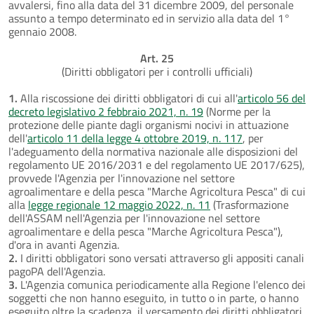
avvalersi, fino alla data del 31 dicembre 2009, del personale
assunto a tempo determinato ed in servizio alla data del 1°
gennaio 2008.
Art. 25
(Diritti obbligatori per i controlli ufficiali)
1.
Alla riscossione dei diritti obbligatori di cui all'
articolo 56 del
decreto legislativo 2 febbraio 2021, n. 19
(Norme per la
protezione delle piante dagli organismi nocivi in attuazione
dell'
articolo 11 della legge 4 ottobre 2019, n. 117
, per
l'adeguamento della normativa nazionale alle disposizioni del
regolamento UE 2016/2031 e del regolamento UE 2017/625),
provvede l'Agenzia per l'innovazione nel settore
agroalimentare e della pesca "Marche Agricoltura Pesca" di cui
alla
legge regionale 12 maggio 2022, n. 11
(Trasformazione
dell'ASSAM nell'Agenzia per l'innovazione nel settore
agroalimentare e della pesca "Marche Agricoltura Pesca"),
d'ora in avanti Agenzia.
2.
I diritti obbligatori sono versati attraverso gli appositi canali
pagoPA dell'Agenzia.
3.
L'Agenzia comunica periodicamente alla Regione l'elenco dei
soggetti che non hanno eseguito, in tutto o in parte, o hanno
eseguito oltre la scadenza, il versamento dei diritti obbligatori