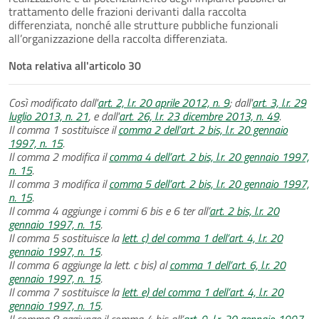
trattamento delle frazioni derivanti dalla raccolta
differenziata, nonché alle strutture pubbliche funzionali
all’organizzazione della raccolta differenziata.
Nota relativa all'articolo 30
Così modificato dall'
art. 2, l.r. 20 aprile 2012, n. 9
; dall'
art. 3, l.r. 29
luglio 2013, n. 21
, e dall'
art. 26, l.r. 23 dicembre 2013, n. 49
.
Il comma 1 sostituisce il
comma 2 dell’art. 2 bis, l.r. 20 gennaio
1997, n. 15
.
Il comma 2 modifica il
comma 4 dell’art. 2 bis, l.r. 20 gennaio 1997,
n. 15
.
Il comma 3 modifica il
comma 5 dell’art. 2 bis, l.r. 20 gennaio 1997,
n. 15
.
Il comma 4 aggiunge i commi 6 bis e 6 ter all’
art. 2 bis, l.r. 20
gennaio 1997, n. 15
.
Il comma 5 sostituisce la
lett. c) del comma 1 dell’art. 4, l.r. 20
gennaio 1997, n. 15
.
Il comma 6 aggiunge la lett. c bis) al
comma 1 dell’art. 6, l.r. 20
gennaio 1997, n. 15
.
Il comma 7 sostituisce la
lett. e) del comma 1 dell’art. 4, l.r. 20
gennaio 1997, n. 15
.
Il comma 8 aggiunge il comma 4 bis all’
art. 9, l.r. 20 gennaio 1997,