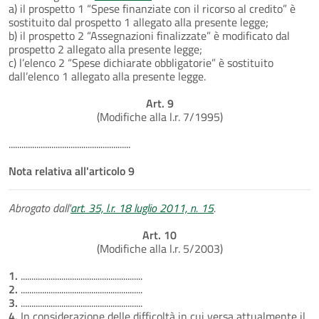
a) il prospetto 1 “Spese finanziate con il ricorso al credito” è
sostituito dal prospetto 1 allegato alla presente legge;
b) il prospetto 2 “Assegnazioni finalizzate” è modificato dal
prospetto 2 allegato alla presente legge;
c) l’elenco 2 “Spese dichiarate obbligatorie” è sostituito
dall’elenco 1 allegato alla presente legge.
Art. 9
(Modifiche alla l.r. 7/1995)
.........................................................
Nota relativa all'articolo 9
Abrogato dall'
art. 35, l.r. 18 luglio 2011, n. 15
.
Art. 10
(Modifiche alla l.r. 5/2003)
1.
.........................................................
2.
.........................................................
3.
.........................................................
4.
In considerazione delle difficoltà in cui versa attualmente il