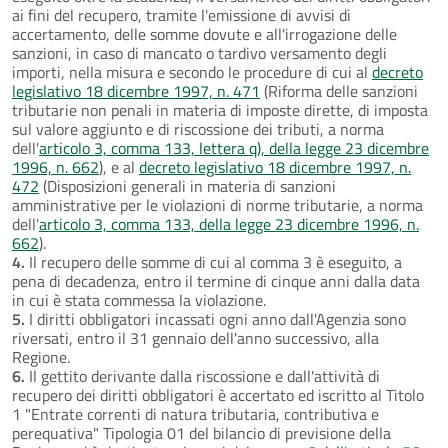
ai fini del recupero, tramite l'emissione di avvisi di
accertamento, delle somme dovute e all'irrogazione delle
sanzioni, in caso di mancato o tardivo versamento degli
importi, nella misura e secondo le procedure di cui al
decreto
legislativo 18 dicembre 1997, n. 471
(Riforma delle sanzioni
tributarie non penali in materia di imposte dirette, di imposta
sul valore aggiunto e di riscossione dei tributi, a norma
dell'
articolo 3, comma 133, lettera q), della legge 23 dicembre
1996, n. 662
), e al
decreto legislativo 18 dicembre 1997, n.
472
(Disposizioni generali in materia di sanzioni
amministrative per le violazioni di norme tributarie, a norma
dell'
articolo 3, comma 133, della legge 23 dicembre 1996, n.
662
).
4.
Il recupero delle somme di cui al comma 3 è eseguito, a
pena di decadenza, entro il termine di cinque anni dalla data
in cui è stata commessa la violazione.
5.
I diritti obbligatori incassati ogni anno dall'Agenzia sono
riversati, entro il 31 gennaio dell'anno successivo, alla
Regione.
6.
Il gettito derivante dalla riscossione e dall'attività di
recupero dei diritti obbligatori è accertato ed iscritto al Titolo
1 "Entrate correnti di natura tributaria, contributiva e
perequativa" Tipologia 01 del bilancio di previsione della