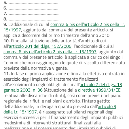
5.
.........................................................
6.
.........................................................
7.
..........................................................
8.
..........................................................
9.
L’addizionale di cui al
comma 6 bis dell’articolo 2 bis della l.r.
15/1997
, aggiunto dal comma 4 del presente articolo, si
applica a decorrere dal primo trimestre dell’anno 2010.
10.
Fino alla istituzione delle autorità d’ambito di cui
all’
articolo 201 del d.lgs. 152/2006
, l’addizionale di cui al
comma 6 bis dell’articolo 2 bis della l.r. 15/1997
, aggiunto dal
comma 4 del presente articolo, è applicata a carico dei singoli
Comuni che non raggiungono le quote di raccolta differenziata
previste dalla normativa vigente.
11.
In fase di prima applicazione e fino alla effettiva entrata in
esercizio degli impianti di trattamento finalizzati
all’assolvimento degli obblighi di cui all’
articolo 7 del d.lgs. 13
gennaio 2003, n. 36
(Attuazione della
direttiva 1999/31/CE
relativa alle discariche di rifiuti), così come previsti nel piano
regionale dei rifiuti e nei piani d’ambito, l’intero gettito
dell’addizionale, in deroga a quanto previsto dall’
articolo 9
della l.r. 15/1997
, è riassegnato sui bilanci regionali degli
esercizi successivi per il finanziamento degli impianti pubblici
medesimi e di interventi strutturali finalizzati alla
realizzazione e al potenziamento degli impianti pubblici di