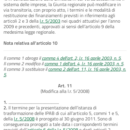
sistema delle imprese, la Giunta regionale può modificare in
via transitoria, con proprio atto, i termini e le modalità di
restituzione dei finanziamenti previsti in riferimento agli
articoli 2 e 3 della
l.r. 5/2003
nei quadri attuativi per l’anno
2009 e precedenti, approvati ai sensi dell’articolo 9 della
medesima legge regionale.
Nota relativa all'articolo 10
Il comma 1 abroga il
comma 4 dell’art. 2, l.r. 16 aprile 2003, n. 5
.
Il comma 2 modifica il
comma 1 dell’art. 4, l.r. 16 aprile 2003, n. 5
.
Il comma 3 sostituisce il
comma 2 dell’art. 11, l.r. 16 aprile 2003, n.
5
.
Art. 11
(Modifica alla l.r. 5/2008)
1.
..........................................................
2.
Il termine per la presentazione dell’istanza di
trasformazione delle IPAB di cui all’articolo 5, commi 1 e 5,
della
l.r. 5/2008
è prorogato al 30 giugno 2011. Sono di
conseguenza prorogati a tale data i corrispondenti termini
previsti dall’
articolo 6 della l.r. 5/2008
e dagli articoli 2,