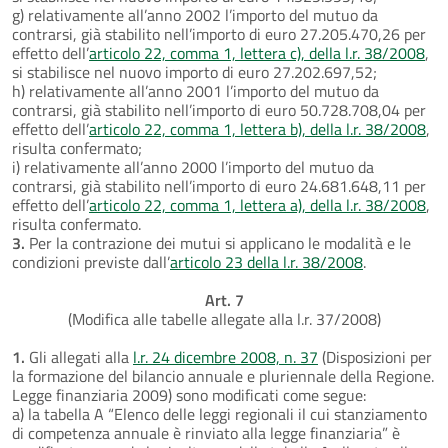
g) relativamente all’anno 2002 l’importo del mutuo da
contrarsi, già stabilito nell’importo di euro 27.205.470,26 per
effetto dell’
articolo 22, comma 1, lettera c), della l.r. 38/2008
,
si stabilisce nel nuovo importo di euro 27.202.697,52;
h) relativamente all’anno 2001 l’importo del mutuo da
contrarsi, già stabilito nell’importo di euro 50.728.708,04 per
effetto dell’
articolo 22, comma 1, lettera b), della l.r. 38/2008
,
risulta confermato;
i) relativamente all’anno 2000 l’importo del mutuo da
contrarsi, già stabilito nell’importo di euro 24.681.648,11 per
effetto dell’
articolo 22, comma 1, lettera a), della l.r. 38/2008
,
risulta confermato.
3.
Per la contrazione dei mutui si applicano le modalità e le
condizioni previste dall’
articolo 23 della l.r. 38/2008
.
Art. 7
(Modifica alle tabelle allegate alla l.r. 37/2008)
1.
Gli allegati alla
l.r. 24 dicembre 2008, n. 37
(Disposizioni per
la formazione del bilancio annuale e pluriennale della Regione.
Legge finanziaria 2009) sono modificati come segue:
a) la tabella A “Elenco delle leggi regionali il cui stanziamento
di competenza annuale è rinviato alla legge finanziaria” è