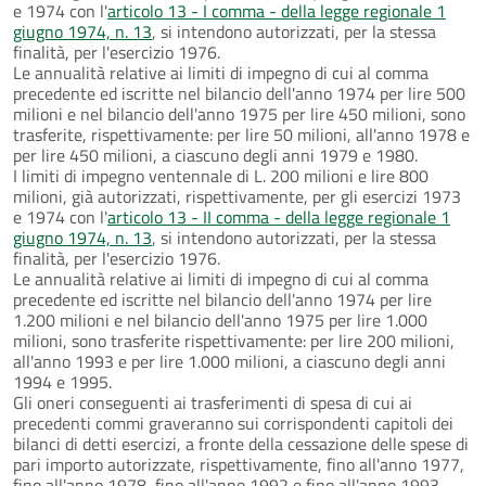
e 1974 con l'
articolo 13 - I comma - della legge regionale 1
giugno 1974, n. 13
, si intendono autorizzati, per la stessa
finalità, per l'esercizio 1976.
Le annualità relative ai limiti di impegno di cui al comma
precedente ed iscritte nel bilancio dell'anno 1974 per lire 500
milioni e nel bilancio dell'anno 1975 per lire 450 milioni, sono
trasferite, rispettivamente: per lire 50 milioni, all'anno 1978 e
per lire 450 milioni, a ciascuno degli anni 1979 e 1980.
I limiti di impegno ventennale di L. 200 milioni e lire 800
milioni, già autorizzati, rispettivamente, per gli esercizi 1973
e 1974 con l'
articolo 13 - II comma - della legge regionale 1
giugno 1974, n. 13
, si intendono autorizzati, per la stessa
finalità, per l'esercizio 1976.
Le annualità relative ai limiti di impegno di cui al comma
precedente ed iscritte nel bilancio dell'anno 1974 per lire
1.200 milioni e nel bilancio dell'anno 1975 per lire 1.000
milioni, sono trasferite rispettivamente: per lire 200 milioni,
all'anno 1993 e per lire 1.000 milioni, a ciascuno degli anni
1994 e 1995.
Gli oneri conseguenti ai trasferimenti di spesa di cui ai
precedenti commi graveranno sui corrispondenti capitoli dei
bilanci di detti esercizi, a fronte della cessazione delle spese di
pari importo autorizzate, rispettivamente, fino all'anno 1977,
fino all'anno 1978, fino all'anno 1992 e fino all'anno 1993,