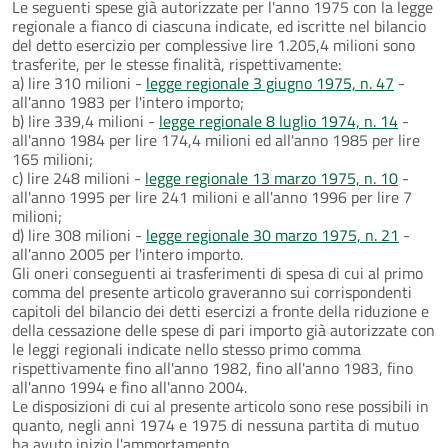
Le seguenti spese già autorizzate per l'anno 1975 con la legge
regionale a fianco di ciascuna indicate, ed iscritte nel bilancio
del detto esercizio per complessive lire 1.205,4 milioni sono
trasferite, per le stesse finalità, rispettivamente:
a) lire 310 milioni -
legge regionale 3 giugno 1975, n. 47
-
all'anno 1983 per l'intero importo;
b) lire 339,4 milioni -
legge regionale 8 luglio 1974, n. 14
-
all'anno 1984 per lire 174,4 milioni ed all'anno 1985 per lire
165 milioni;
c) lire 248 milioni -
legge regionale 13 marzo 1975, n. 10
-
all'anno 1995 per lire 241 milioni e all'anno 1996 per lire 7
milioni;
d) lire 308 milioni -
legge regionale 30 marzo 1975, n. 21
-
all'anno 2005 per l'intero importo.
Gli oneri conseguenti ai trasferimenti di spesa di cui al primo
comma del presente articolo graveranno sui corrispondenti
capitoli del bilancio dei detti esercizi a fronte della riduzione e
della cessazione delle spese di pari importo già autorizzate con
le leggi regionali indicate nello stesso primo comma
rispettivamente fino all'anno 1982, fino all'anno 1983, fino
all'anno 1994 e fino all'anno 2004.
Le disposizioni di cui al presente articolo sono rese possibili in
quanto, negli anni 1974 e 1975 di nessuna partita di mutuo
ha avuto inizio l'ammortamento.