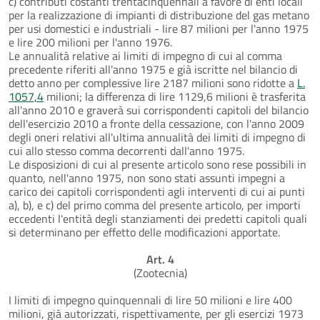
c) contributi costanti trentacinquennali a favore di enti locali
per la realizzazione di impianti di distribuzione del gas metano
per usi domestici e industriali - lire 87 milioni per l'anno 1975
e lire 200 milioni per l'anno 1976.
Le annualità relative ai limiti di impegno di cui al comma
precedente riferiti all'anno 1975 e già iscritte nel bilancio di
detto anno per complessive lire 2187 milioni sono ridotte a
L.
1057,4
milioni; la differenza di lire 1129,6 milioni è trasferita
all'anno 2010 e graverà sui corrispondenti capitoli del bilancio
dell'esercizio 2010 a fronte della cessazione, con l'anno 2009
degli oneri relativi all'ultima annualità dei limiti di impegno di
cui allo stesso comma decorrenti dall'anno 1975.
Le disposizioni di cui al presente articolo sono rese possibili in
quanto, nell'anno 1975, non sono stati assunti impegni a
carico dei capitoli corrispondenti agli interventi di cui ai punti
a), b), e c) del primo comma del presente articolo, per importi
eccedenti l'entità degli stanziamenti dei predetti capitoli quali
si determinano per effetto delle modificazioni apportate.
Art. 4
(Zootecnia)
I limiti di impegno quinquennali di lire 50 milioni e lire 400
milioni, già autorizzati, rispettivamente, per gli esercizi 1973