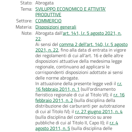
Stato:
Abrogata
Tema:
SVILUPPO ECONOMICO E ATTIVITA’
PRODUTTIVE
Settore:
COMMERCIO
Materia:
Disposizioni generali
Note:
Abrogata dall'
art. 141, l.r. 5 agosto 2021, n.
22
.
Ai sensi del
comma 2 dell'art. 140, l.r. 5 agosto
2021, n. 22
, fino alla data di entrata in vigore
dei regolamenti di cui all'art. 16 e delle altre
disposizioni attuative della medesima legge
regionale, continuano ad applicarsi le
corrispondenti disposizioni adottate ai sensi
delle norme abrogate.
In attuazione della presente legge vedi il
r.r.
16 febbraio 2011, n. 1
(sull'ordinamento
fieristico regionale di cui al Titolo VI); il
r.r. 16
febbraio 2011, n. 2
(sulla disciplina della
distribuzione dei carburanti per autotrazione
di cui al Titolo IV); il
r.r. 27 giugno 2011, n. 4
(sulla disciplina del commercio su aree
pubbliche di cui al Titolo II, Capo II); il
r.r. 4
agosto 2011, n. 5
(sulla disciplina delle