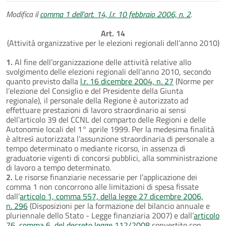
Modifica il
comma 1 dell’art. 14, l.r. 10 febbraio 2006, n. 2
.
Art. 14
(Attività organizzative per le elezioni regionali dell’anno 2010)
1.
Al fine dell’organizzazione delle attività relative allo
svolgimento delle elezioni regionali dell’anno 2010, secondo
quanto previsto dalla
l.r. 16 dicembre 2004, n. 27
(Norme per
l’elezione del Consiglio e del Presidente della Giunta
regionale), il personale della Regione è autorizzato ad
effettuare prestazioni di lavoro straordinario ai sensi
dell’articolo 39 del CCNL del comparto delle Regioni e delle
Autonomie locali del 1° aprile 1999. Per la medesima finalità
è altresì autorizzata l’assunzione straordinaria di personale a
tempo determinato o mediante ricorso, in assenza di
graduatorie vigenti di concorsi pubblici, alla somministrazione
di lavoro a tempo determinato.
2.
Le risorse finanziarie necessarie per l’applicazione dei
comma 1 non concorrono alle limitazioni di spesa fissate
dall’
articolo 1, comma 557, della legge 27 dicembre 2006,
n. 296
(Disposizioni per la formazione del bilancio annuale e
pluriennale dello Stato - Legge finanziaria 2007) e dall’
articolo
76, comma 6, del decreto legge 112/2008
convertito con