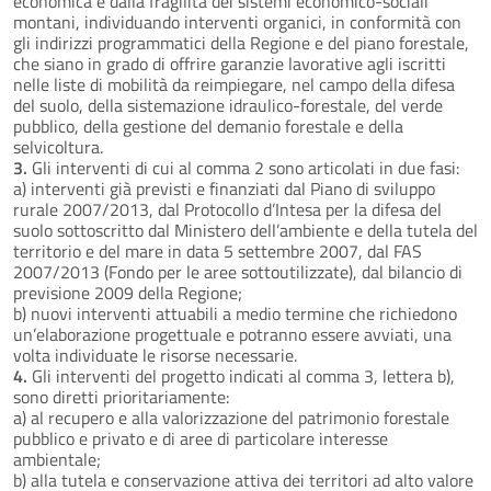
economica e dalla fragilità dei sistemi economico-sociali
montani, individuando interventi organici, in conformità con
gli indirizzi programmatici della Regione e del piano forestale,
che siano in grado di offrire garanzie lavorative agli iscritti
nelle liste di mobilità da reimpiegare, nel campo della difesa
del suolo, della sistemazione idraulico-forestale, del verde
pubblico, della gestione del demanio forestale e della
selvicoltura.
3.
Gli interventi di cui al comma 2 sono articolati in due fasi:
a) interventi già previsti e finanziati dal Piano di sviluppo
rurale 2007/2013, dal Protocollo d’Intesa per la difesa del
suolo sottoscritto dal Ministero dell’ambiente e della tutela del
territorio e del mare in data 5 settembre 2007, dal FAS
2007/2013 (Fondo per le aree sottoutilizzate), dal bilancio di
previsione 2009 della Regione;
b) nuovi interventi attuabili a medio termine che richiedono
un’elaborazione progettuale e potranno essere avviati, una
volta individuate le risorse necessarie.
4.
Gli interventi del progetto indicati al comma 3, lettera b),
sono diretti prioritariamente:
a) al recupero e alla valorizzazione del patrimonio forestale
pubblico e privato e di aree di particolare interesse
ambientale;
b) alla tutela e conservazione attiva dei territori ad alto valore