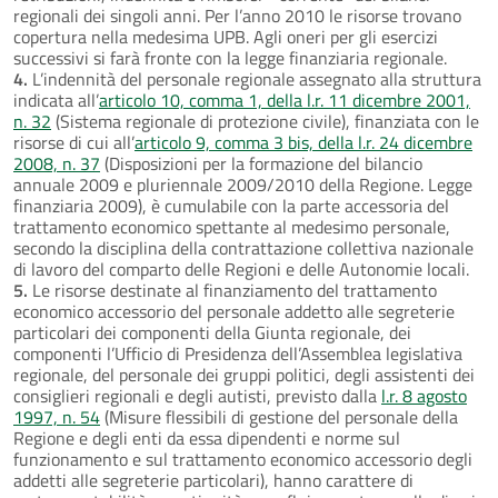
regionali dei singoli anni. Per l’anno 2010 le risorse trovano
copertura nella medesima UPB. Agli oneri per gli esercizi
successivi si farà fronte con la legge finanziaria regionale.
4.
L’indennità del personale regionale assegnato alla struttura
indicata all’
articolo 10, comma 1, della l.r. 11 dicembre 2001,
n. 32
(Sistema regionale di protezione civile), finanziata con le
risorse di cui all’
articolo 9, comma 3 bis, della l.r. 24 dicembre
2008, n. 37
(Disposizioni per la formazione del bilancio
annuale 2009 e pluriennale 2009/2010 della Regione. Legge
finanziaria 2009), è cumulabile con la parte accessoria del
trattamento economico spettante al medesimo personale,
secondo la disciplina della contrattazione collettiva nazionale
di lavoro del comparto delle Regioni e delle Autonomie locali.
5.
Le risorse destinate al finanziamento del trattamento
economico accessorio del personale addetto alle segreterie
particolari dei componenti della Giunta regionale, dei
componenti l’Ufficio di Presidenza dell’Assemblea legislativa
regionale, del personale dei gruppi politici, degli assistenti dei
consiglieri regionali e degli autisti, previsto dalla
l.r. 8 agosto
1997, n. 54
(Misure flessibili di gestione del personale della
Regione e degli enti da essa dipendenti e norme sul
funzionamento e sul trattamento economico accessorio degli
addetti alle segreterie particolari), hanno carattere di