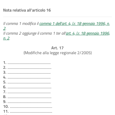
Nota relativa all'articolo 16
Il comma 1 modifica il
comma 1 dell’art. 4, l.r. 18 gennaio 1996, n.
2
.
Il comma 2 aggiunge il comma 1 ter all’
art. 4, l.r. 18 gennaio 1996,
n. 2
.
Art. 17
(Modifiche alla legge regionale 2/2005)
1.
........................................................
2.
.........................................................
3.
........................................................
4.
........................................................
5.
........................................................
6.
.........................................................
7.
........................................................
8.
.........................................................
9.
.........................................................
10.
.......................................................
11.
.......................................................