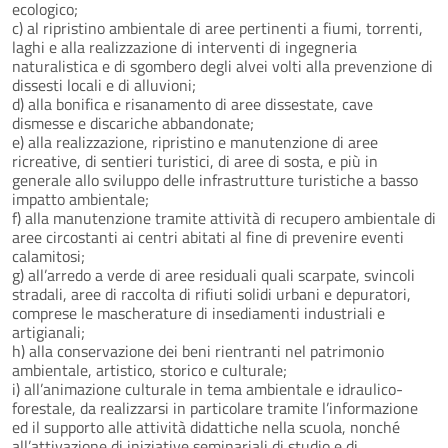
ecologico;
c) al ripristino ambientale di aree pertinenti a fiumi, torrenti,
laghi e alla realizzazione di interventi di ingegneria
naturalistica e di sgombero degli alvei volti alla prevenzione di
dissesti locali e di alluvioni;
d) alla bonifica e risanamento di aree dissestate, cave
dismesse e discariche abbandonate;
e) alla realizzazione, ripristino e manutenzione di aree
ricreative, di sentieri turistici, di aree di sosta, e più in
generale allo sviluppo delle infrastrutture turistiche a basso
impatto ambientale;
f) alla manutenzione tramite attività di recupero ambientale di
aree circostanti ai centri abitati al fine di prevenire eventi
calamitosi;
g) all’arredo a verde di aree residuali quali scarpate, svincoli
stradali, aree di raccolta di rifiuti solidi urbani e depuratori,
comprese le mascherature di insediamenti industriali e
artigianali;
h) alla conservazione dei beni rientranti nel patrimonio
ambientale, artistico, storico e culturale;
i) all’animazione culturale in tema ambientale e idraulico-
forestale, da realizzarsi in particolare tramite l’informazione
ed il supporto alle attività didattiche nella scuola, nonché
all’attivazione di iniziative seminariali di studio e di