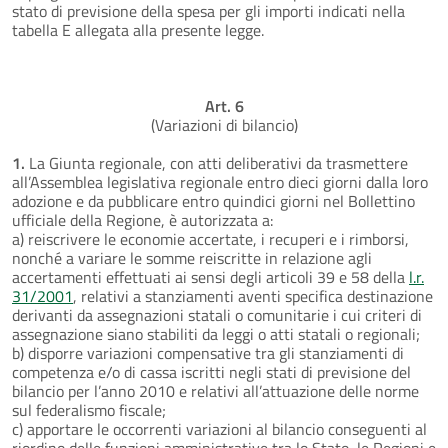
stato di previsione della spesa per gli importi indicati nella
tabella E allegata alla presente legge.
Art. 6
(Variazioni di bilancio)
1.
La Giunta regionale, con atti deliberativi da trasmettere
all’Assemblea legislativa regionale entro dieci giorni dalla loro
adozione e da pubblicare entro quindici giorni nel Bollettino
ufficiale della Regione, è autorizzata a:
a) reiscrivere le economie accertate, i recuperi e i rimborsi,
nonché a variare le somme reiscritte in relazione agli
accertamenti effettuati ai sensi degli articoli 39 e 58 della
l.r.
31/2001
, relativi a stanziamenti aventi specifica destinazione
derivanti da assegnazioni statali o comunitarie i cui criteri di
assegnazione siano stabiliti da leggi o atti statali o regionali;
b) disporre variazioni compensative tra gli stanziamenti di
competenza e/o di cassa iscritti negli stati di previsione del
bilancio per l’anno 2010 e relativi all’attuazione delle norme
sul federalismo fiscale;
c) apportare le occorrenti variazioni al bilancio conseguenti al
riordino delle funzioni amministrative tra lo Stato, le Regioni e