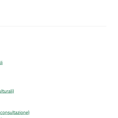
li
lturali)
 consultazione)