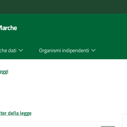
 Marche
che dati
Organismi indipendenti
leggi
Iter della legge