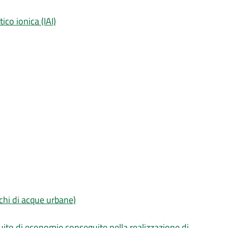
tico ionica (IAI)
ichi di acque urbane)
uito di economie conseguite nella realizzazione di