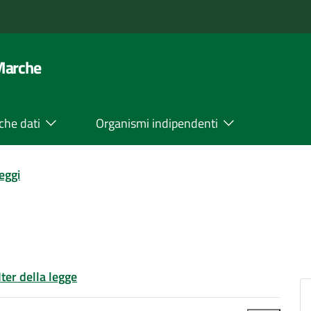
 Marche
che dati
Organismi indipendenti
leggi
Iter della legge