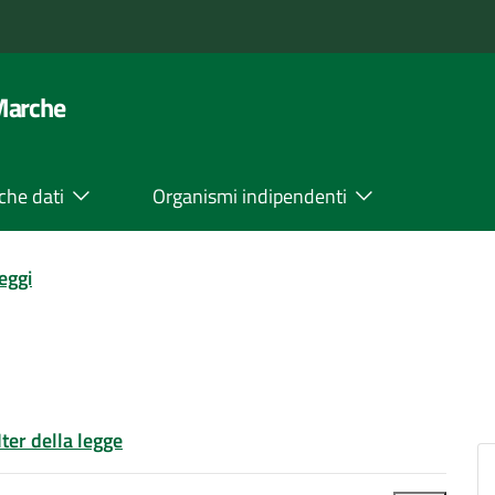
 Marche
che dati
Organismi indipendenti
leggi
Iter della legge