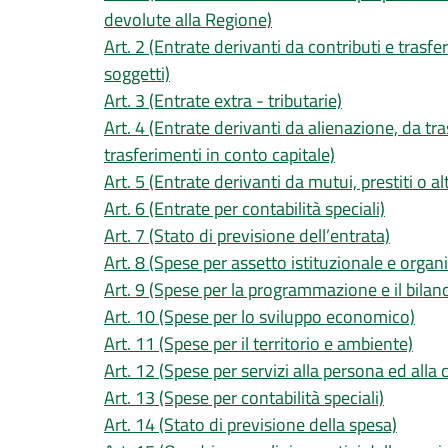
devolute alla Regione)
Art. 2 (Entrate derivanti da contributi e trasfe
soggetti)
Art. 3 (Entrate extra - tributarie)
Art. 4 (Entrate derivanti da alienazione, da tra
trasferimenti in conto capitale)
Art. 5 (Entrate derivanti da mutui, prestiti o al
Art. 6 (Entrate per contabilità speciali)
Art. 7 (Stato di previsione dell’entrata)
Art. 8 (Spese per assetto istituzionale e organ
Art. 9 (Spese per la programmazione e il bilanc
Art. 10 (Spese per lo sviluppo economico)
Art. 11 (Spese per il territorio e ambiente)
Art. 12 (Spese per servizi alla persona ed alla
Art. 13 (Spese per contabilità speciali)
Art. 14 (Stato di previsione della spesa)