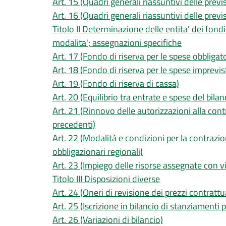
Art. 15 (Quadri generali riassuntivi delle prev
Art. 16 (Quadri generali riassuntivi delle previ
Titolo II Determinazione delle entita' dei fondi 
modalita'; assegnazioni specifiche
Art. 17 (Fondo di riserva per le spese obbligato
Art. 18 (Fondo di riserva per le spese imprevis
Art. 19 (Fondo di riserva di cassa)
Art. 20 (Equilibrio tra entrate e spese del bila
Art. 21 (Rinnovo delle autorizzazioni alla cont
precedenti)
Art. 22 (Modalità e condizioni per la contrazio
obbligazionari regionali)
Art. 23 (Impiego delle risorse assegnate con v
Titolo III Disposizioni diverse
Art. 24 (Oneri di revisione dei prezzi contrattua
Art. 25 (Iscrizione in bilancio di stanziamenti p
Art. 26 (Variazioni di bilancio)