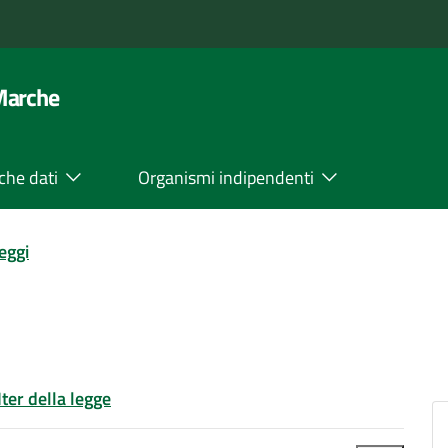
 Marche
che dati
Organismi indipendenti
leggi
Iter della legge