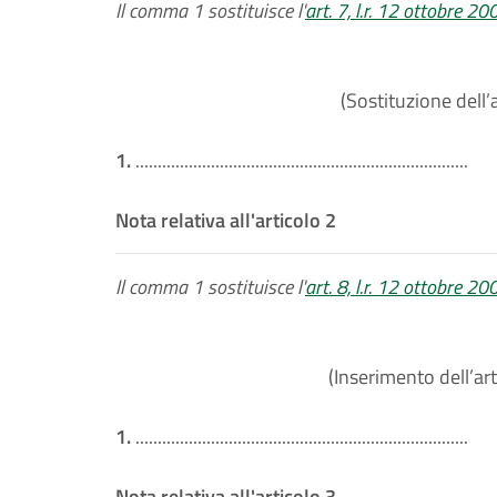
Il comma 1 sostituisce l'
art. 7, l.r. 12 ottobre 20
(Sostituzione dell’a
1.
...........................................................................
Nota relativa all'articolo 2
Il comma 1 sostituisce l'
art. 8, l.r. 12 ottobre 20
(Inserimento dell’art
1.
...........................................................................
Nota relativa all'articolo 3