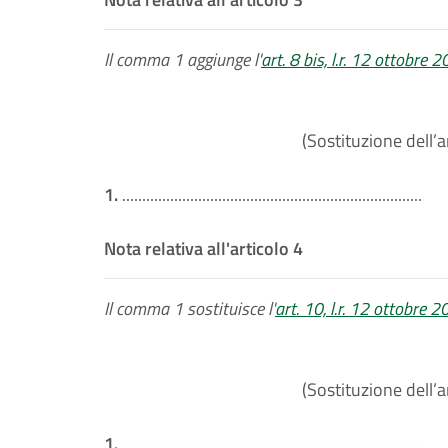
Il comma 1 aggiunge l'
art. 8 bis, l.r. 12 ottobre 
(Sostituzione dell’a
1.
...........................................................................
Nota relativa all'articolo 4
Il comma 1 sostituisce l'
art. 10, l.r. 12 ottobre 2
(Sostituzione dell’a
1.
...........................................................................