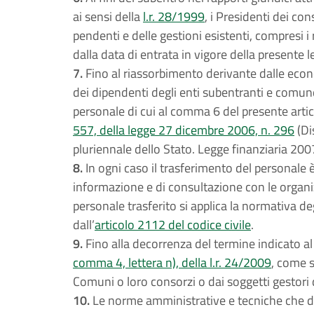
ai sensi della
l.r. 28/1999
, i Presidenti dei co
pendenti e delle gestioni esistenti, compresi i
dalla data di entrata in vigore della presente l
7.
Fino al riassorbimento derivante dalle econ
dei dipendenti degli enti subentranti e comunq
personale di cui al comma 6 del presente artic
557, della legge 27 dicembre 2006, n. 296
(Di
pluriennale dello Stato. Legge finanziaria 200
8.
In ogni caso il trasferimento del personale 
informazione e di consultazione con le organiz
personale trasferito si applica la normativa deg
dall’
articolo 2112 del codice civile
.
9.
Fino alla decorrenza del termine indicato al
comma 4, lettera n), della l.r. 24/2009
, come s
Comuni o loro consorzi o dai soggetti gestori de
10.
Le norme amministrative e tecniche che disci