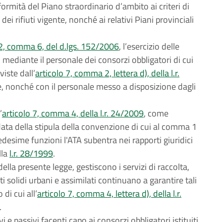
ormità del Piano straordinario d’ambito ai criteri di
ei rifiuti vigente, nonché ai relativi Piani provinciali
02, comma 6, del d.lgs. 152/2006
, l’esercizio delle
o mediante il personale dei consorzi obbligatori di cui
viste dall’
articolo 7, comma 2, lettera d), della l.r.
e, nonché con il personale messo a disposizione dagli
’
articolo 7, comma 4, della l.r. 24/2009
, come
 data della stipula della convenzione di cui al comma 1
edesime funzioni l'ATA subentra nei rapporti giuridici
lla
l.r. 28/1999
.
 della presente legge, gestiscono i servizi di raccolta,
i solidi urbani e assimilati continuano a garantire tali
 di cui all’
articolo 7, comma 4, lettera d), della l.r.
.
vi e passivi facenti capo ai consorzi obbligatori istituiti