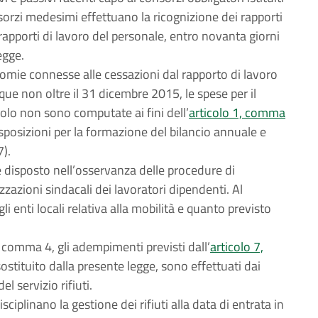
nsorzi medesimi effettuano la ricognizione dei rapporti
 rapporti di lavoro del personale, entro novanta giorni
egge.
omie connesse alle cessazioni dal rapporto di lavoro
ue non oltre il 31 dicembre 2015, le spese per il
olo non sono computate ai fini dell’
articolo 1, comma
sposizioni per la formazione del bilancio annuale e
7).
è disposto nell’osservanza delle procedure di
zazioni sindacali dei lavoratori dipendenti. Al
li enti locali relativa alla mobilità e quanto previsto
 comma 4, gli adempimenti previsti dall’
articolo 7,
ostituito dalla presente legge, sono effettuati dai
l servizio rifiuti.
plinano la gestione dei rifiuti alla data di entrata in