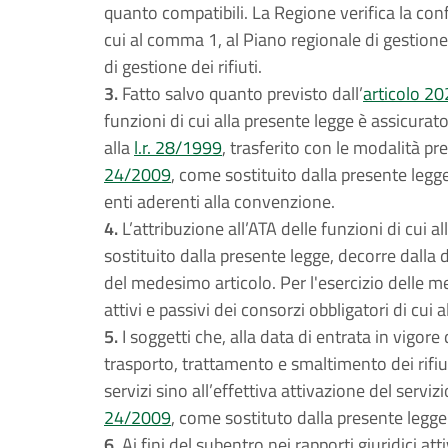
quanto compatibili. La Regione verifica la conf
cui al comma 1, al Piano regionale di gestione d
di gestione dei rifiuti.
3.
Fatto salvo quanto previsto dall’
articolo 2
funzioni di cui alla presente legge è assicurat
alla
l.r. 28/1999
, trasferito con le modalità pre
24/2009
, come sostituito dalla presente legg
enti aderenti alla convenzione.
4.
L’attribuzione all’ATA delle funzioni di cui all
sostituito dalla presente legge, decorre dalla
del medesimo articolo. Per l'esercizio delle m
attivi e passivi dei consorzi obbligatori di cui a
5.
I soggetti che, alla data di entrata in vigore
trasporto, trattamento e smaltimento dei rifiut
servizi sino all’effettiva attivazione del servizio
24/2009
, come sostituto dalla presente legge
6.
Ai fini del subentro nei rapporti giuridici atti