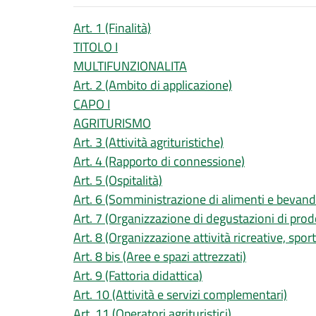
Art. 1 (Finalità)
TITOLO I
MULTIFUNZIONALITA
Art. 2 (Ambito di applicazione)
CAPO I
AGRITURISMO
Art. 3 (Attività agrituristiche)
Art. 4 (Rapporto di connessione)
Art. 5 (Ospitalità)
Art. 6 (Somministrazione di alimenti e bevand
Art. 7 (Organizzazione di degustazioni di prodo
Art. 8 (Organizzazione attività ricreative, sport
Art. 8 bis (Aree e spazi attrezzati)
Art. 9 (Fattoria didattica)
Art. 10 (Attività e servizi complementari)
Art. 11 (Operatori agrituristici)