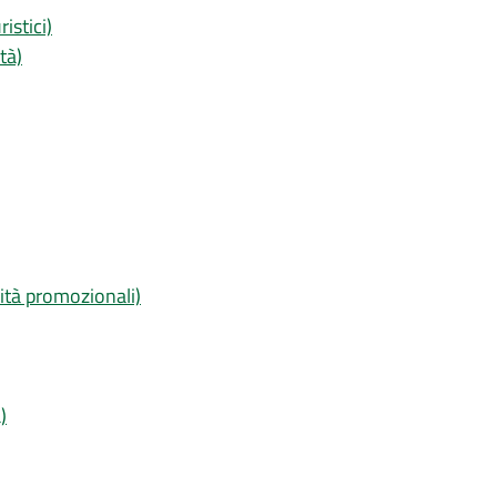
istici)
tà)
ità promozionali)
)