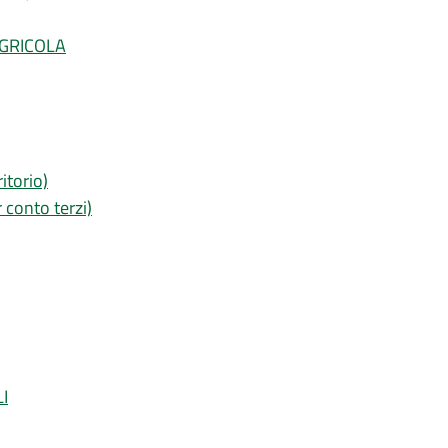
AGRICOLA
itorio)
 conto terzi)
I