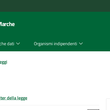
 Marche
che dati
Organismi indipendenti
leggi
Iter della legge