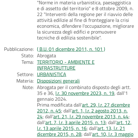
"Norme in materia urbanistica, paesaggistica
e di assetto del territorio" e 8 ottobre 2009, n.
22 "Interventi della regione per il riavvio delle
attività edilizie al fine di fronteggiare la crisi
economica, difendere l'occupazione, migliorare
la sicurezza degli edifici e promuovere
tecniche di edilizia sostenibile".
Pubblicazione:
( B.U. 01 dicembre 2011, n. 101 )
Stato:
Abrogata
Tema:
TERRITORIO - AMBIENTE E
INFRASTRUTTURE
Settore:
URBANISTICA
Materia:
Disposizioni generali
Note:
Abrogata per il combinato disposto degli artt.
35 e 36,
l.r. 30 novembre 2023, n. 19
, dall'1
gennaio 2024.
Prima modificata dall'
art. 29, l.r. 27 dicembre
2012, n. 45
; dall'
art. 1, l.r. 2 agosto 2013, n.
24
; dall'
art. 21, l.r. 29 novembre 2013, n. 44
;
dall'
art. 7, l.r. 3 aprile 2015, n. 13
; dall'
art. 12,
l.r. 13 aprile 2015, n. 16
; dall'
art. 13, l.r. 21
dicembre 2015, n. 28
; dall'
art. 10, l.r. 3 maggio