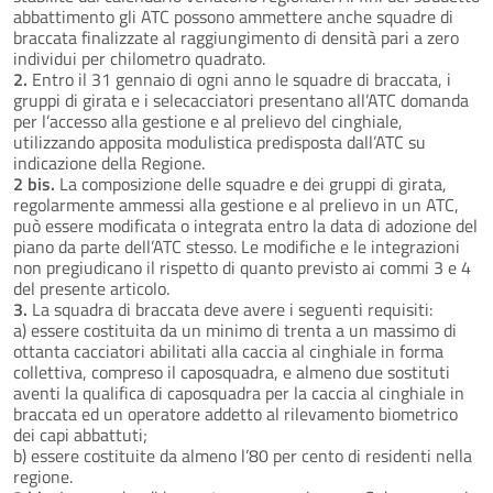
abbattimento gli ATC possono ammettere anche squadre di
braccata finalizzate al raggiungimento di densità pari a zero
individui per chilometro quadrato.
2.
Entro il 31 gennaio di ogni anno le squadre di braccata, i
gruppi di girata e i selecacciatori presentano all’ATC domanda
per l’accesso alla gestione e al prelievo del cinghiale,
utilizzando apposita modulistica predisposta dall’ATC su
indicazione della Regione.
2 bis.
La composizione delle squadre e dei gruppi di girata,
regolarmente ammessi alla gestione e al prelievo in un ATC,
può essere modificata o integrata entro la data di adozione del
piano da parte dell’ATC stesso. Le modifiche e le integrazioni
non pregiudicano il rispetto di quanto previsto ai commi 3 e 4
del presente articolo.
3.
La squadra di braccata deve avere i seguenti requisiti:
a) essere costituita da un minimo di trenta a un massimo di
ottanta cacciatori abilitati alla caccia al cinghiale in forma
collettiva, compreso il caposquadra, e almeno due sostituti
aventi la qualifica di caposquadra per la caccia al cinghiale in
braccata ed un operatore addetto al rilevamento biometrico
dei capi abbattuti;
b) essere costituite da almeno l’80 per cento di residenti nella
regione.