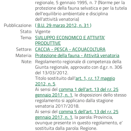
regionale, 5 gennaio 1995, n. 7 (Norme per la
protezione della fauna selvatica e per la tutela
dell'equilibrio ambientale e disciplina
dell'attività venatoria)
Pubblicazione:
( B.U. 29 marzo 2012, n. 31 )
Stato:
Vigente
Tema:
SVILUPPO ECONOMICO E ATTIVITA’
PRODUTTIVE
Settore:
CACCIA - PESCA - ACQUACOLTURA
Materia:
Protezione della fauna - Attività venatoria
Note:
Regolamento regionale di competenza della
Giunta regionale, approvato con d.g.r. n. 306
del 13/03/2012.
Titolo sostituito dall'
art. 1, r.r. 17 maggio
2012, n. 5
.
Ai sensi del
comma 1 dell'art. 13 del r.r. 25
gennaio 2017, n. 1
, le disposizioni dello stesso
regolamento si applicano dalla stagione
venatoria 2017/2018.
Ai sensi del
comma 5 dell'art. 13 del r.r. 25
gennaio 2017, n. 1
, la parola: Provincia,
ovunque presente in questo regolamento, e'
sostituita dalla parola: Regione.