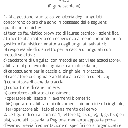
Art. 2
(Figure tecniche)
1.
Alla gestione faunistico-venatoria degli ungulati
concorrono coloro che sono in possesso delle seguenti
qualifiche tecniche:
a) tecnico faunistico provvisto di laurea tecnico - scientifica
attinente alla materia con esperienza almeno triennale nella
gestione faunistico venatoria degli ungulati selvatici;
b) responsabile di distretto, per la caccia di ungulati con
metodi selettivi;
c) cacciatore di ungulati con metodi selettivi (selecacciatore),
abilitato al prelievo di cinghiale, capriolo e daino;
d) caposquadra per la caccia al cinghiale in braccata;
e) cacciatore di cinghiale abilitato alla caccia collettiva;
f) conduttore di cane da traccia;
g) conduttore di cane limiere;
h) operatore abilitato ai censimenti;
i) operatore abilitato ai rilevamenti biometrici;
i bis) operatore abilitato ai rilevamenti biometrici sul cinghiale;
i ter) operatore abilitato al censimento del cervo.
2.
Le figure di cui al comma 1, lettere b), c), d), e), f), g), h), i) e i
bis), sono abilitate dalla Regione, mediante apposite prove
d’esame, previa frequentazione di specifici corsi organizzati e