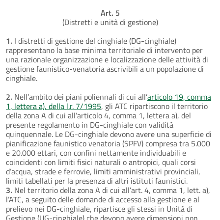
Art. 5
(Distretti e unità di gestione)
1.
I distretti di gestione del cinghiale (DG-cinghiale)
rappresentano la base minima territoriale di intervento per
una razionale organizzazione e localizzazione delle attività di
gestione faunistico-venatoria ascrivibili a un popolazione di
cinghiale.
2.
Nell’ambito dei piani poliennali di cui all’
articolo 19, comma
1, lettera a), della l.r. 7/1995
, gli ATC ripartiscono il territorio
della zona A di cui all’articolo 4, comma 1, lettera a), del
presente regolamento in DG-cinghiale con validità
quinquennale. Le DG-cinghiale devono avere una superficie di
pianificazione faunistico venatoria (SPFV) compresa tra 5.000
e 20.000 ettari, con confini nettamente individuabili e
coincidenti con limiti fisici naturali o antropici, quali corsi
d’acqua, strade e ferrovie, limiti amministrativi provinciali,
limiti tabellati per la presenza di altri istituti faunistici.
3.
Nel territorio della zona A di cui all’art. 4, comma 1, lett. a),
l’ATC, a seguito delle domande di accesso alla gestione e al
prelievo nei DG-cinghiale, ripartisce gli stessi in Unità di
Gestione (UG-cinghiale) che devono avere dimensioni non