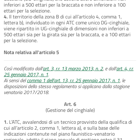
inferiori a 500 ettari per la braccata e non inferiore a 100
ettari per la selezione.
4.
Il territorio della zona B di cui all’articolo 4, comma 1,
lettera b), individuato in ogni ATC come unico DG-cinghiale,
viene ripartito in UG-cinghiale di dimensioni non inferiori a
500 ettari sia per la girata sia per la braccata, e a 100 ettari
per la selezione.
Nota relativa all'articolo 5
Così modificato dall'
art. 3, r.r. 13 marzo 2013, n. 2
, e dall'
art. 4, r.r.
25 gennaio 2017, n. 1
.
Ai sensi del
comma 1 dell'art. 13, r.r. 25 gennaio 2017, n. 1
, le
disposizioni dello stesso regolamento si applicano dalla stagione
venatoria 2017/2018.
Art. 6
(Gestione del cinghiale)
1.
L’ATC, avvalendosi di un tecnico provvisto della qualifica di
cui all’articolo 2, comma 1, lettera a), e sulla base delle
indicazioni contenute nel piano faunistico-venatorio
regionale, adotta il piano annuale di gestione entro il 31