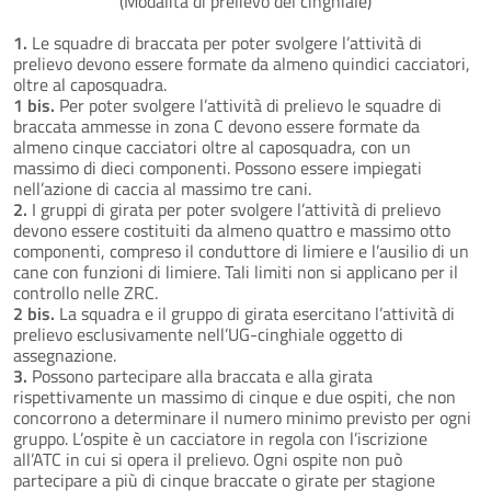
(Modalità di prelievo del cinghiale)
1.
Le squadre di braccata per poter svolgere l’attività di
prelievo devono essere formate da almeno quindici cacciatori,
oltre al caposquadra.
1 bis.
Per poter svolgere l’attività di prelievo le squadre di
braccata ammesse in zona C devono essere formate da
almeno cinque cacciatori oltre al caposquadra, con un
massimo di dieci componenti. Possono essere impiegati
nell’azione di caccia al massimo tre cani.
2.
I gruppi di girata per poter svolgere l’attività di prelievo
devono essere costituiti da almeno quattro e massimo otto
componenti, compreso il conduttore di limiere e l’ausilio di un
cane con funzioni di limiere. Tali limiti non si applicano per il
controllo nelle ZRC.
2 bis.
La squadra e il gruppo di girata esercitano l’attività di
prelievo esclusivamente nell’UG-cinghiale oggetto di
assegnazione.
3.
Possono partecipare alla braccata e alla girata
rispettivamente un massimo di cinque e due ospiti, che non
concorrono a determinare il numero minimo previsto per ogni
gruppo. L’ospite è un cacciatore in regola con l’iscrizione
all’ATC in cui si opera il prelievo. Ogni ospite non può
partecipare a più di cinque braccate o girate per stagione