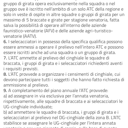
gruppo di girata opera esclusivamente nella squadra o nel
gruppo ove è iscritto nell'ambito di un solo ATC della regione e
solo in veste di ospite in altre squadre o gruppi di girata per un
massimo di 5 braccate e girate per stagione venatoria, fatta
salva la possibilità di operare all'interno delle aziende
faunistico-venatorie (AFV) e delle aziende agri-turistico-
venatorie (AATV).
6.
I selecacciatori in possesso della specifica qualifica possono
essere ammessi a operare il prelievo nell’intero ATC e possono
essere iscritti anche ad una squadra o un gruppo di girata.
7.
L’ATC ammette al prelievo del cinghiale le squadre di
braccata, i gruppi di girata e i selecacciatori richiedenti aventi
i requisiti previsti.
8.
L’ATC provvede a organizzare i censimenti di cinghiale, cui
devono partecipare tutti i soggetti che hanno fatto richiesta di
ammissione al prelievo.
9.
A completamento del piano annuale l’ATC provvede:
a) ad assegnare in via esclusiva per l’annata venatoria,
rispettivamente, alle squadre di braccata e ai selecacciatori le
UG-cinghiale individuate;
b) ad ammettere le squadre di braccata, i gruppi di girata e i
selecacciatori al prelievo nel DG-cinghiale della zona B. L’ATC
stabilisce se assegnare le UG-cinghiale per l’intera annata