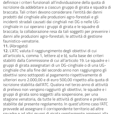
definisce i criteri funzionali all’individuazione della quota di
iscrizione da addebitare a ciascun gruppo di girata e squadra di
braccata. Tali criteri devono considerare: l’entità dei danni
prodotti dal cinghiale alle produzioni agro-forestali e gli
incidenti stradali causati dai cinghiali nei DG o nelle UG-
cinghiale in cui operano i gruppi di girata e le squadre di
braccata; la collaborazione resa da tali soggetti per prevenire i
danni alle produzioni agro-forestali; le attività di gestione
faunistico-venatorie.
11.
(Abrogato)
12.
L’ATC valuta il raggiungimento degli obiettivi di cui
all’articolo 4, comma 1, lettere a) e b), sulla base dei criteri
stabiliti dalla Commissione di cui all’articolo 19. Le squadre e i
gruppi di girata assegnatari di un DG-cinghiale o di una UG-
cinghiale che alla fine del secondo anno non raggiungono gli
obiettivi sono sottoposti al pagamento rispettivamente di
ulteriori euro 2.000,00 e di euro 500,00 rispetto alla quota di
iscrizione stabilita dall’ATC. Qualora nel terzo anno di attività
di prelievo non vengono raggiunti gli obiettivi, le squadre e i
gruppi di girata sono soggetti alla sospensione, per una
stagione venatoria, da tutte le attività di gestione e prelievo
stabilite dal presente regolamento. In quest’ultimo caso l’ATC
provvede ad assegnare il corrispondente territorio ad altre
squadre e ad altri gruppi di girata regolarmente ammessi alla