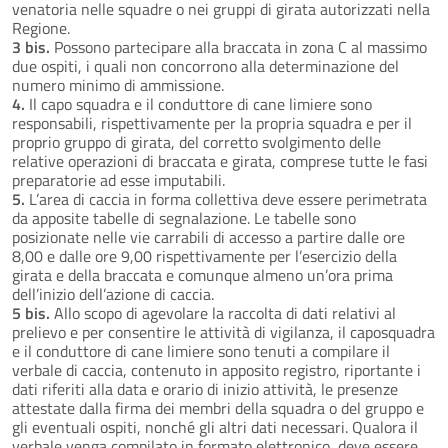
venatoria nelle squadre o nei gruppi di girata autorizzati nella
Regione.
3 bis.
Possono partecipare alla braccata in zona C al massimo
due ospiti, i quali non concorrono alla determinazione del
numero minimo di ammissione.
4.
Il capo squadra e il conduttore di cane limiere sono
responsabili, rispettivamente per la propria squadra e per il
proprio gruppo di girata, del corretto svolgimento delle
relative operazioni di braccata e girata, comprese tutte le fasi
preparatorie ad esse imputabili.
5.
L’area di caccia in forma collettiva deve essere perimetrata
da apposite tabelle di segnalazione. Le tabelle sono
posizionate nelle vie carrabili di accesso a partire dalle ore
8,00 e dalle ore 9,00 rispettivamente per l’esercizio della
girata e della braccata e comunque almeno un’ora prima
dell’inizio dell’azione di caccia.
5 bis.
Allo scopo di agevolare la raccolta di dati relativi al
prelievo e per consentire le attività di vigilanza, il caposquadra
e il conduttore di cane limiere sono tenuti a compilare il
verbale di caccia, contenuto in apposito registro, riportante i
dati riferiti alla data e orario di inizio attività, le presenze
attestate dalla firma dei membri della squadra o del gruppo e
gli eventuali ospiti, nonché gli altri dati necessari. Qualora il
verbale venga compilato in formato elettronico, deve essere