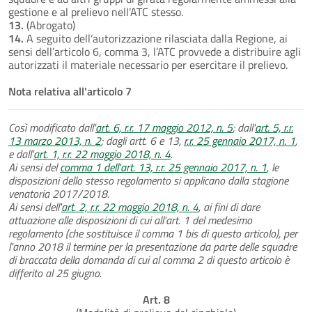
gestione e al prelievo nell’ATC stesso.
13.
(Abrogato)
14.
A seguito dell’autorizzazione rilasciata dalla Regione, ai
sensi dell’articolo 6, comma 3, l’ATC provvede a distribuire agli
autorizzati il materiale necessario per esercitare il prelievo.
Nota relativa all'articolo 7
Così modificato dall'
art. 6, r.r. 17 maggio 2012, n. 5
; dall'
art. 5, r.r.
13 marzo 2013, n. 2
; dagli artt. 6 e 13,
r.r. 25 gennaio 2017, n. 1
,
e dall'
art. 1, r.r. 22 maggio 2018, n. 4
.
Ai sensi del
comma 1 dell'art. 13, r.r. 25 gennaio 2017, n. 1
, le
disposizioni dello stesso regolamento si applicano dalla stagione
venatoria 2017/2018.
Ai sensi dell'
art. 2, r.r. 22 maggio 2018, n. 4
, ai fini di dare
attuazione alle disposizioni di cui all'art. 1 del medesimo
regolamento (che sostituisce il comma 1 bis di questo articolo), per
l'anno 2018 il termine per la presentazione da parte delle squadre
di braccata della domanda di cui al comma 2 di questo articolo è
differito al 25 giugno.
Art. 8