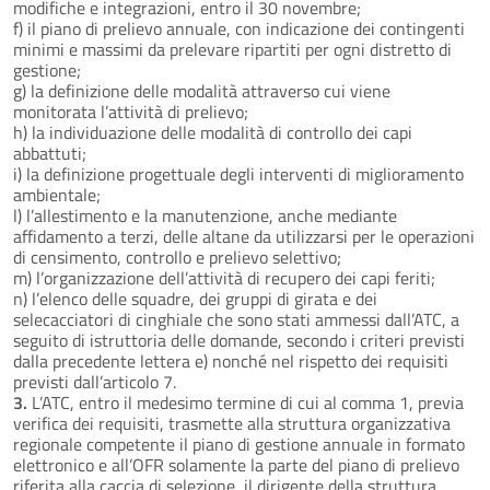
modifiche e integrazioni, entro il 30 novembre;
f) il piano di prelievo annuale, con indicazione dei contingenti
minimi e massimi da prelevare ripartiti per ogni distretto di
gestione;
g) la definizione delle modalità attraverso cui viene
monitorata l’attività di prelievo;
h) la individuazione delle modalità di controllo dei capi
abbattuti;
i) la definizione progettuale degli interventi di miglioramento
ambientale;
l) l’allestimento e la manutenzione, anche mediante
affidamento a terzi, delle altane da utilizzarsi per le operazioni
di censimento, controllo e prelievo selettivo;
m) l’organizzazione dell’attività di recupero dei capi feriti;
n) l’elenco delle squadre, dei gruppi di girata e dei
selecacciatori di cinghiale che sono stati ammessi dall’ATC, a
seguito di istruttoria delle domande, secondo i criteri previsti
dalla precedente lettera e) nonché nel rispetto dei requisiti
previsti dall’articolo 7.
3.
L’ATC, entro il medesimo termine di cui al comma 1, previa
verifica dei requisiti, trasmette alla struttura organizzativa
regionale competente il piano di gestione annuale in formato
elettronico e all’OFR solamente la parte del piano di prelievo
riferita alla caccia di selezione, il dirigente della struttura