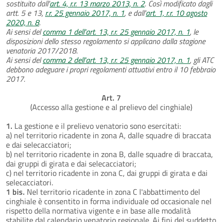
sostituito dall'
art. 4, r.r. 13 marzo 2013, n. 2
. Così modificato dagli
artt. 5 e 13,
r.r. 25 gennaio 2017, n. 1
, e dall'
art. 1, r.r. 10 agosto
2020, n. 8
.
Ai sensi del
comma 1 dell'art. 13, r.r. 25 gennaio 2017, n. 1
, le
disposizioni dello stesso regolamento si applicano dalla stagione
venatoria 2017/2018.
Ai sensi del
comma 2 dell'art. 13, r.r. 25 gennaio 2017, n. 1
, gli ATC
debbono adeguare i propri regolamenti attuativi entro il 10 febbraio
2017.
Art. 7
(Accesso alla gestione e al prelievo del cinghiale)
1.
La gestione e il prelievo venatorio sono esercitati:
a) nel territorio ricadente in zona A, dalle squadre di braccata
e dai selecacciatori;
b) nel territorio ricadente in zona B, dalle squadre di braccata,
dai gruppi di girata e dai selecacciatori;
c) nel territorio ricadente in zona C, dai gruppi di girata e dai
selecacciatori.
1 bis.
Nel territorio ricadente in zona C l'abbattimento del
cinghiale è consentito in forma individuale od occasionale nel
rispetto della normativa vigente e in base alle modalità
stabilite dal calendario venatorio regionale. Ai fini del suddetto