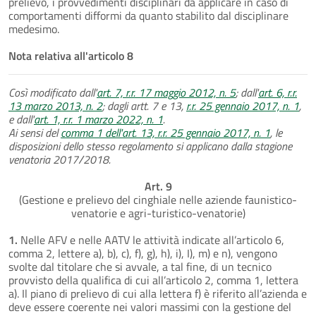
prelievo, i provvedimenti disciplinari da applicare in caso di
comportamenti difformi da quanto stabilito dal disciplinare
medesimo.
Nota relativa all'articolo 8
Così modificato dall'
art. 7, r.r. 17 maggio 2012, n. 5
; dall'
art. 6, r.r.
13 marzo 2013, n. 2
; dagli artt. 7 e 13,
r.r. 25 gennaio 2017, n. 1
,
e dall'
art. 1, r.r. 1 marzo 2022, n. 1
.
Ai sensi del
comma 1 dell'art. 13, r.r. 25 gennaio 2017, n. 1
, le
disposizioni dello stesso regolamento si applicano dalla stagione
venatoria 2017/2018.
Art. 9
(Gestione e prelievo del cinghiale nelle aziende faunistico-
venatorie e agri-turistico-venatorie)
1.
Nelle AFV e nelle AATV le attività indicate all’articolo 6,
comma 2, lettere a), b), c), f), g), h), i), I), m) e n), vengono
svolte dal titolare che si avvale, a tal fine, di un tecnico
provvisto della qualifica di cui all’articolo 2, comma 1, lettera
a). Il piano di prelievo di cui alla lettera f) è riferito all’azienda e
deve essere coerente nei valori massimi con la gestione del