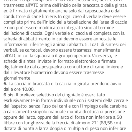
trasmesso all’ATC prima dell’inizio della braccata o della girata
ed è firmato digitalmente anche solo dal caposquadra o dal
conduttore di cane limiere. In ogni caso il verbale deve essere
compilato prima dell’inizio della tabellazione dell’area di caccia
e non può essere modificato o integrato sino al termine
dell’azione di caccia. Ogni verbale di caccia si completa con la
scheda di abbattimento in cui devono essere annotate le
informazioni riferite agli animali abbattuti. I dati di sintesi dei
verbali, se cartacei, devono essere trasmessi mensilmente
all’ATC in cui la squadra o il gruppo operano. Viceversa, le
schede di sintesi inviate in formato elettronico e firmate
digitalmente dal caposquadra o conduttore di cane limiere e
dal rilevatore biometrico devono essere trasmesse
giornalmente.
6.
La caccia in braccata e la caccia in girata prendono avvio
dalle ore 10,00.
6 bis.
Il prelievo selettivo del cinghiale è esercitato
esclusivamente in forma individuale con i sistemi della cerca e
dell’aspetto, senza l’uso dei cani e con l’impiego della carabina
a caricamento singolo manuale munita di ottica di precisione
oppure dell'arco, oppure dell'arco di forza non inferiore a 50
libbre con lunghezza della freccia di almeno 27" (68,58 cm)
dotata di punta a lama doppia o multipla di peso non inferiore