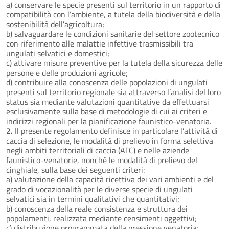
a) conservare le specie presenti sul territorio in un rapporto di
compatibilità con l’ambiente, a tutela della biodiversità e della
sostenibilità dell’agricoltura;
b) salvaguardare le condizioni sanitarie del settore zootecnico
con riferimento alle malattie infettive trasmissibili tra
ungulati selvatici e domestici;
c) attivare misure preventive per la tutela della sicurezza delle
persone e delle produzioni agricole;
d) contribuire alla conoscenza delle popolazioni di ungulati
presenti sul territorio regionale sia attraverso l’analisi del loro
status sia mediante valutazioni quantitative da effettuarsi
esclusivamente sulla base di metodologie di cui ai criteri e
indirizzi regionali per la pianificazione faunistico-venatoria.
2.
Il presente regolamento definisce in particolare l’attività di
caccia di selezione, le modalità di prelievo in forma selettiva
negli ambiti territoriali di caccia (ATC) e nelle aziende
faunistico-venatorie, nonché le modalità di prelievo del
cinghiale, sulla base dei seguenti criteri:
a) valutazione della capacità ricettiva dei vari ambienti e del
grado di vocazionalità per le diverse specie di ungulati
selvatici sia in termini qualitativi che quantitativi;
b) conoscenza della reale consistenza e struttura dei
popolamenti, realizzata mediante censimenti oggettivi;
c) distribuzione programmata della pressione venatoria;