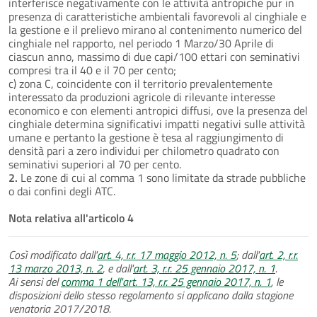
interferisce negativamente con le attività antropiche pur in
presenza di caratteristiche ambientali favorevoli al cinghiale e
la gestione e il prelievo mirano al contenimento numerico del
cinghiale nel rapporto, nel periodo 1 Marzo/30 Aprile di
ciascun anno, massimo di due capi/100 ettari con seminativi
compresi tra il 40 e il 70 per cento;
c) zona C, coincidente con il territorio prevalentemente
interessato da produzioni agricole di rilevante interesse
economico e con elementi antropici diffusi, ove la presenza del
cinghiale determina significativi impatti negativi sulle attività
umane e pertanto la gestione è tesa al raggiungimento di
densità pari a zero individui per chilometro quadrato con
seminativi superiori al 70 per cento.
2.
Le zone di cui al comma 1 sono limitate da strade pubbliche
o dai confini degli ATC.
Nota relativa all'articolo 4
Così modificato dall'
art. 4, r.r. 17 maggio 2012, n. 5
; dall'
art. 2, r.r.
13 marzo 2013, n. 2
, e dall'
art. 3, r.r. 25 gennaio 2017, n. 1
.
Ai sensi del
comma 1 dell'art. 13, r.r. 25 gennaio 2017, n. 1
, le
disposizioni dello stesso regolamento si applicano dalla stagione
venatoria 2017/2018.