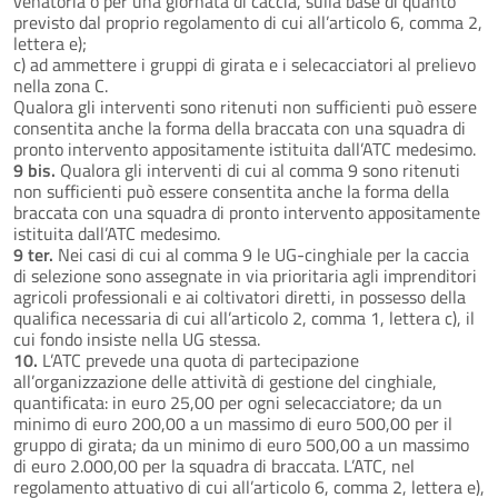
venatoria o per una giornata di caccia, sulla base di quanto
previsto dal proprio regolamento di cui all’articolo 6, comma 2,
lettera e);
c) ad ammettere i gruppi di girata e i selecacciatori al prelievo
nella zona C.
Qualora gli interventi sono ritenuti non sufficienti può essere
consentita anche la forma della braccata con una squadra di
pronto intervento appositamente istituita dall’ATC medesimo.
9 bis.
Qualora gli interventi di cui al comma 9 sono ritenuti
non sufficienti può essere consentita anche la forma della
braccata con una squadra di pronto intervento appositamente
istituita dall’ATC medesimo.
9 ter.
Nei casi di cui al comma 9 le UG-cinghiale per la caccia
di selezione sono assegnate in via prioritaria agli imprenditori
agricoli professionali e ai coltivatori diretti, in possesso della
qualifica necessaria di cui all’articolo 2, comma 1, lettera c), il
cui fondo insiste nella UG stessa.
10.
L’ATC prevede una quota di partecipazione
all’organizzazione delle attività di gestione del cinghiale,
quantificata: in euro 25,00 per ogni selecacciatore; da un
minimo di euro 200,00 a un massimo di euro 500,00 per il
gruppo di girata; da un minimo di euro 500,00 a un massimo
di euro 2.000,00 per la squadra di braccata. L’ATC, nel
regolamento attuativo di cui all’articolo 6, comma 2, lettera e),