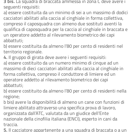
3 bis.
La squadra di braccata ammessa in zona C deve avere i
seguenti requisiti:
a) essere costituita da un minimo di sei a un massimo di dodici
cacciatori abilitati alla caccia al cinghiale in forma collettiva,
compreso il caposquadra con almeno due sostituti aventi la
qualifica di caposquadra per la caccia al cinghiale in braccata e
un operatore addetto al rilevamento biometrico dei capi
abbattuti;
b) essere costituita da almeno l’80 per cento di residenti nel
territorio regionale.
4.
Il gruppo di girata deve avere i seguenti requisiti:
a) essere costituito da un numero minimo di cinque ad un
massimo di dieci cacciatori abilitati alla caccia al cinghiale in
forma collettiva, compreso il conduttore di limiere ed un
operatore addetto al rilevamento biometrico dei capi
abbattuti;
b) essere costituito da almeno l’80 per cento di residenti nella
regione;
b bis) avere la disponibilità di almeno un cane con funzioni di
limiere abilitato attraverso una specifica prova di lavoro,
organizzata dall’ATC, valutata da un giudice dell’Ente
nazionale della cinofilia italiana (ENCI), esperto in cani da
traccia.
5.
Il cacciatore appartenente a una squadra di braccata o a un