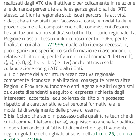
realizzati dagli ATC che li attivano periodicamente in relazione
alle domande pervenute e alle esigenze gestionali dell’ATC
stesso. La Giunta regionale stabilisce i percorsi, le attività
didattiche e i requisiti per l’accesso ai corsi, le modalità delle
prove d’esame e la composizione delle commissioni d’esame.
Le abilitazioni hanno validità su tutto il territorio regionale. La
Regione rilascia i tesserini di riconoscimento. L’OFR, per le
finalità di cui alla
l.r. 7/1995
, qualora lo ritenga necessario,
può organizzare specifici corsi di formazione rilasciandone le
relative abilitazioni, per le figure di cui al comma 1, lettere b),
c), d), e), f), g), h), i), i bis ) e i ter) anche attraverso la
collaborazione con gli ATC o altri Enti.
3.
Il dirigente della struttura organizzativa regionale
competente riconosce le abilitazioni conseguite presso altre
Regioni o Province autonome o enti, agenzie e altri organismi
da queste dipendenti a seguito di espressa richiesta degli
interessati, accertata l’equipollenza del titolo in possesso
rispetto alle caratteristiche dei percorsi formativi e alle
modalità di svolgimento delle prove di esame.
3 bis.
Coloro che sono in possesso delle qualifiche tecniche di
cui al comma 1 lettere c) ed e), acquisiscono anche la qualifica
di operatori addetti all’attività di controllo rispettivamente
degli ungulati e del cinghiale ai sensi dell’
articolo 25, comma
3, della l.r. 7/1995
.