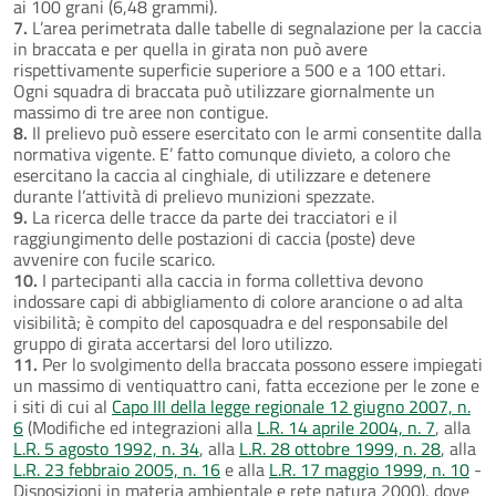
ai 100 grani (6,48 grammi).
7.
L’area perimetrata dalle tabelle di segnalazione per la caccia
in braccata e per quella in girata non può avere
rispettivamente superficie superiore a 500 e a 100 ettari.
Ogni squadra di braccata può utilizzare giornalmente un
massimo di tre aree non contigue.
8.
Il prelievo può essere esercitato con le armi consentite dalla
normativa vigente. E’ fatto comunque divieto, a coloro che
esercitano la caccia al cinghiale, di utilizzare e detenere
durante l’attività di prelievo munizioni spezzate.
9.
La ricerca delle tracce da parte dei tracciatori e il
raggiungimento delle postazioni di caccia (poste) deve
avvenire con fucile scarico.
10.
I partecipanti alla caccia in forma collettiva devono
indossare capi di abbigliamento di colore arancione o ad alta
visibilità; è compito del caposquadra e del responsabile del
gruppo di girata accertarsi del loro utilizzo.
11.
Per lo svolgimento della braccata possono essere impiegati
un massimo di ventiquattro cani, fatta eccezione per le zone e
i siti di cui al
Capo III della legge regionale 12 giugno 2007, n.
6
(Modifiche ed integrazioni alla
L.R. 14 aprile 2004, n. 7
, alla
L.R. 5 agosto 1992, n. 34
, alla
L.R. 28 ottobre 1999, n. 28
, alla
L.R. 23 febbraio 2005, n. 16
e alla
L.R. 17 maggio 1999, n. 10
-
Disposizioni in materia ambientale e rete natura 2000), dove