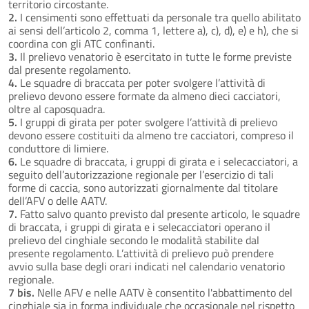
territorio circostante.
2.
I censimenti sono effettuati da personale tra quello abilitato
ai sensi dell’articolo 2, comma 1, lettere a), c), d), e) e h), che si
coordina con gli ATC confinanti.
3.
Il prelievo venatorio è esercitato in tutte le forme previste
dal presente regolamento.
4.
Le squadre di braccata per poter svolgere l’attività di
prelievo devono essere formate da almeno dieci cacciatori,
oltre al caposquadra.
5.
I gruppi di girata per poter svolgere l’attività di prelievo
devono essere costituiti da almeno tre cacciatori, compreso il
conduttore di limiere.
6.
Le squadre di braccata, i gruppi di girata e i selecacciatori, a
seguito dell’autorizzazione regionale per l’esercizio di tali
forme di caccia, sono autorizzati giornalmente dal titolare
dell’AFV o delle AATV.
7.
Fatto salvo quanto previsto dal presente articolo, le squadre
di braccata, i gruppi di girata e i selecacciatori operano il
prelievo del cinghiale secondo le modalità stabilite dal
presente regolamento. L’attività di prelievo può prendere
avvio sulla base degli orari indicati nel calendario venatorio
regionale.
7 bis.
Nelle AFV e nelle AATV è consentito l'abbattimento del
cinghiale sia in forma individuale che occasionale nel rispetto