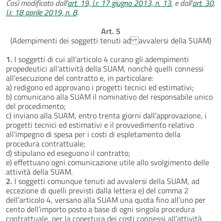
Così modificato dall'
art. 19, l.r. 17 giugno 2013, n. 13
, e dall'
art. 30,
l.r. 18 aprile 2019, n. 8
.
Art. 5
(Adempimenti dei soggetti tenuti ad avvalersi della SUAM)
1.
I soggetti di cui all’articolo 4 curano gli adempimenti
propedeutici all’attività della SUAM, nonché quelli connessi
all’esecuzione del contratto e, in particolare:
a) redigono ed approvano i progetti tecnici ed estimativi;
b) comunicano alla SUAM il nominativo del responsabile unico
del procedimento;
c) inviano alla SUAM, entro trenta giorni dall’approvazione, i
progetti tecnici ed estimativi e il provvedimento relativo
all’impegno di spesa per i costi di espletamento della
procedura contrattuale;
d) stipulano ed eseguono il contratto;
e) effettuano ogni comunicazione utile allo svolgimento delle
attività della SUAM.
2.
I soggetti comunque tenuti ad avvalersi della SUAM, ad
eccezione di quelli previsti dalla lettera e) del comma 2
dell’articolo 4, versano alla SUAM una quota fino all’uno per
cento dell’importo posto a base di ogni singola procedura
contrattuale, per la copertura dei costi connessi all’attività