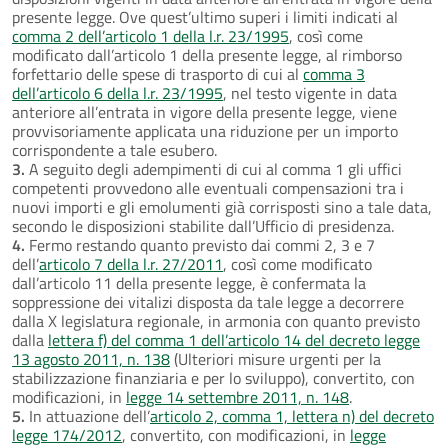
presente legge. Ove quest’ultimo superi i limiti indicati al
comma 2 dell’articolo 1 della l.r. 23/1995
, così come
modificato dall’articolo 1 della presente legge, al rimborso
forfettario delle spese di trasporto di cui al
comma 3
dell’articolo 6 della l.r. 23/1995
, nel testo vigente in data
anteriore all’entrata in vigore della presente legge, viene
provvisoriamente applicata una riduzione per un importo
corrispondente a tale esubero.
3.
A seguito degli adempimenti di cui al comma 1 gli uffici
competenti provvedono alle eventuali compensazioni tra i
nuovi importi e gli emolumenti già corrisposti sino a tale data,
secondo le disposizioni stabilite dall’Ufficio di presidenza.
4.
Fermo restando quanto previsto dai commi 2, 3 e 7
dell’
articolo 7 della l.r. 27/2011
, così come modificato
dall’articolo 11 della presente legge, è confermata la
soppressione dei vitalizi disposta da tale legge a decorrere
dalla X legislatura regionale, in armonia con quanto previsto
dalla
lettera f) del comma 1 dell’articolo 14 del decreto legge
13 agosto 2011, n. 138
(Ulteriori misure urgenti per la
stabilizzazione finanziaria e per lo sviluppo), convertito, con
modificazioni, in
legge 14 settembre 2011, n. 148
.
5.
In attuazione dell’
articolo 2, comma 1, lettera n) del decreto
legge 174/2012
, convertito, con modificazioni, in
legge