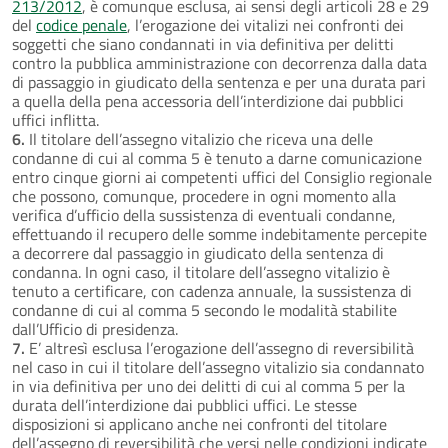
213/2012
, è comunque esclusa, ai sensi degli articoli 28 e 29
del
codice penale
, l’erogazione dei vitalizi nei confronti dei
soggetti che siano condannati in via definitiva per delitti
contro la pubblica amministrazione con decorrenza dalla data
di passaggio in giudicato della sentenza e per una durata pari
a quella della pena accessoria dell’interdizione dai pubblici
uffici inflitta.
6.
Il titolare dell’assegno vitalizio che riceva una delle
condanne di cui al comma 5 è tenuto a darne comunicazione
entro cinque giorni ai competenti uffici del Consiglio regionale
che possono, comunque, procedere in ogni momento alla
verifica d’ufficio della sussistenza di eventuali condanne,
effettuando il recupero delle somme indebitamente percepite
a decorrere dal passaggio in giudicato della sentenza di
condanna. In ogni caso, il titolare dell’assegno vitalizio è
tenuto a certificare, con cadenza annuale, la sussistenza di
condanne di cui al comma 5 secondo le modalità stabilite
dall’Ufficio di presidenza.
7.
E’ altresì esclusa l’erogazione dell’assegno di reversibilità
nel caso in cui il titolare dell’assegno vitalizio sia condannato
in via definitiva per uno dei delitti di cui al comma 5 per la
durata dell’interdizione dai pubblici uffici. Le stesse
disposizioni si applicano anche nei confronti del titolare
dell’assegno di reversibilità che versi nelle condizioni indicate