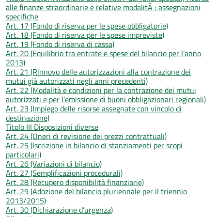
alle finanze straordinarie e relative modalitÃ ; assegnazioni
specifiche
Art. 17 (Fondo di riserva per le spese obbligatorie)
Art. 18 (Fondo di riserva per le spese impreviste)
Art. 19 (Fondo di riserva di cassa)
Art. 20 (Equilibrio tra entrate e spese del bilancio per l’anno
2013)
Art. 21 (Rinnovo delle autorizzazioni alla contrazione dei
mutui già autorizzati negli anni precedenti)
Art. 22 (Modalità e condizioni per la contrazione dei mutui
autorizzati e per l’emissione di buoni obbligazionari regionali)
Art. 23 (Impiego delle risorse assegnate con vincolo di
destinazione)
Titolo III Disposizioni diverse
Art. 24 (Oneri di revisione dei prezzi contrattuali)
Art. 25 (Iscrizione in bilancio di stanziamenti per scopi
particolari)
Art. 26 (Variazioni di bilancio)
Art. 27 (Semplificazioni procedurali)
Art. 28 (Recupero disponibilità finanziarie)
Art. 29 (Adozione del bilancio pluriennale per il triennio
2013/2015)
Art. 30 (Dichiarazione d’urgenza)