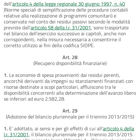
dell’
articolo 4 della legge regionale 30 giugno 1997, n. 40
(Norme speciali di semplificazione delle procedure contabili
relative alla realizzazione di programmi comunitari) e
conservate nel conto dei residui passivi secondo le modalità
previste dall’
articolo 58 della l.r. 31/2001
, sono trasportate
nel bilancio dell’esercizio successivo ai capitoli, anche non
corrispondenti, nella misura necessaria a consentirne il
corretto utilizzo ai fini della codifica SIOPE.
Art. 28
(Recupero disponibilità finanziarie)
1.
Le economie di spesa provenienti dai residui perenti,
ancorché derivanti da impegni su stanziamenti finanziati con
risorse destinate a scopi particolari, affluiscono tra le
disponibilità concorrenti alla determinazione dell’avanzo libero
se inferiori ad euro 2.582,28.
Art. 29
(Adozione del bilancio pluriennale per il triennio 2013/2015)
1.
E’ adottato, ai sensi e per gli effetti di cui all’
articolo 4 della
l.r. 31/2001
, il bilancio pluriennale per il triennio 2013/2015