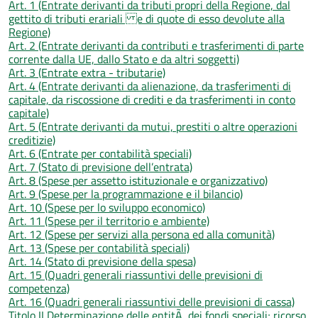
Art. 1 (Entrate derivanti da tributi propri della Regione, dal
gettito di tributi erariali e di quote di esso devolute alla
Regione)
Art. 2 (Entrate derivanti da contributi e trasferimenti di parte
corrente dalla UE, dallo Stato e da altri soggetti)
Art. 3 (Entrate extra - tributarie)
Art. 4 (Entrate derivanti da alienazione, da trasferimenti di
capitale, da riscossione di crediti e da trasferimenti in conto
capitale)
Art. 5 (Entrate derivanti da mutui, prestiti o altre operazioni
creditizie)
Art. 6 (Entrate per contabilità speciali)
Art. 7 (Stato di previsione dell’entrata)
Art. 8 (Spese per assetto istituzionale e organizzativo)
Art. 9 (Spese per la programmazione e il bilancio)
Art. 10 (Spese per lo sviluppo economico)
Art. 11 (Spese per il territorio e ambiente)
Art. 12 (Spese per servizi alla persona ed alla comunità)
Art. 13 (Spese per contabilità speciali)
Art. 14 (Stato di previsione della spesa)
Art. 15 (Quadri generali riassuntivi delle previsioni di
competenza)
Art. 16 (Quadri generali riassuntivi delle previsioni di cassa)
Titolo II Determinazione delle entitÃ dei fondi speciali; ricorso