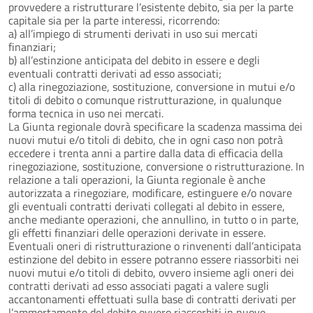
provvedere a ristrutturare l’esistente debito, sia per la parte
capitale sia per la parte interessi, ricorrendo:
a) all’impiego di strumenti derivati in uso sui mercati
finanziari;
b) all’estinzione anticipata del debito in essere e degli
eventuali contratti derivati ad esso associati;
c) alla rinegoziazione, sostituzione, conversione in mutui e/o
titoli di debito o comunque ristrutturazione, in qualunque
forma tecnica in uso nei mercati.
La Giunta regionale dovrà specificare la scadenza massima dei
nuovi mutui e/o titoli di debito, che in ogni caso non potrà
eccedere i trenta anni a partire dalla data di efficacia della
rinegoziazione, sostituzione, conversione o ristrutturazione. In
relazione a tali operazioni, la Giunta regionale è anche
autorizzata a rinegoziare, modificare, estinguere e/o novare
gli eventuali contratti derivati collegati al debito in essere,
anche mediante operazioni, che annullino, in tutto o in parte,
gli effetti finanziari delle operazioni derivate in essere.
Eventuali oneri di ristrutturazione o rinvenenti dall’anticipata
estinzione del debito in essere potranno essere riassorbiti nei
nuovi mutui e/o titoli di debito, ovvero insieme agli oneri dei
contratti derivati ad esso associati pagati a valere sugli
accantonamenti effettuati sulla base di contratti derivati per
l’ammortamento del debito ovvero riassorbiti in nuove