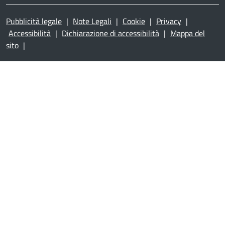
Pubblicità legale
|
Note Legali
|
Cookie
|
Privacy
|
Accessibilità
|
Dichiarazione di accessibilità
|
Mappa del
sito
|