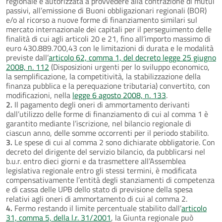
regionale è autorizzata a provvedere alla contrazione di mutui
passivi, all’emissione di Buoni obbligazionari regionali (BOR)
e/o al ricorso a nuove forme di finanziamento similari sul
mercato internazionale dei capitali per il perseguimento delle
finalità di cui agli articoli 20 e 21, fino all’importo massimo di
euro 430.889.700,43 con le limitazioni di durata e le modalità
previste dall’
articolo 62, comma 1, del decreto legge 25 giugno
2008, n. 112
(Disposizioni urgenti per lo sviluppo economico,
la semplificazione, la competitività, la stabilizzazione della
finanza pubblica e la perequazione tributaria) convertito, con
modificazioni, nella
legge 6 agosto 2008, n. 133
.
2.
Il pagamento degli oneri di ammortamento derivanti
dall’utilizzo delle forme di finanziamento di cui al comma 1 è
garantito mediante l’iscrizione, nel bilancio regionale di
ciascun anno, delle somme occorrenti per il periodo stabilito.
3.
Le spese di cui al comma 2 sono dichiarate obbligatorie. Con
decreto del dirigente del servizio bilancio, da pubblicarsi nel
b.u.r. entro dieci giorni e da trasmettere all’Assemblea
legislativa regionale entro gli stessi termini, è modificata
compensativamente l’entità degli stanziamenti di competenza
e di cassa delle UPB dello stato di previsione della spesa
relativi agli oneri di ammortamento di cui al comma 2.
4.
Fermo restando il limite percentuale stabilito dall’
articolo
31, comma 5, della l.r. 31/2001
, la Giunta regionale può