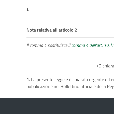
1.
.............................................................................
Nota relativa all'articolo 2
Il comma 1 sostituisce il
comma 4 dell'art. 10, l.
(Dichiar
1.
La presente legge è dichiarata urgente ed en
pubblicazione nel Bollettino ufficiale della Re