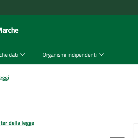
 Marche
che dati
Organismi indipendenti
leggi
Iter della legge