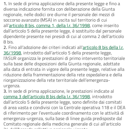
1.
In sede di prima applicazione della presente legge e fino a
diversa indicazione fornita con deliberazione della Giunta
regionale, nelle dodici ore diurne il personale dei mezzi di
soccorso avanzato (MSA) in uscita sul territorio di cui
all’
articolo 8 bis, comma 1, della l.r. 36/1998
, come inserito
dall’articolo 5 della presente legge, è sostituito dal personale
dipendente presente nei presidi di cui al comma 2 dell’articolo
8 bis.
2.
Fino all’adozione dei criteri indicati all’
articolo 8 bis della l.r.
36/1998
, introdotto dall’articolo 5 della presente legge,
l’ASUR organizza le prestazioni di primo intervento territoriale
sulla base delle disposizioni della Giunta regionale, adottate
alla data di entrata in vigore della presente legge, relative alla
riduzione della frammentazione della rete ospedaliera e della
riorganizzazione della rete territoriale dell’emergenza-
urgenza.
3.
In sede di prima applicazione, le prestazioni indicate al
comma 3 dell’articolo 8 bis della l.r. 36/1998
, introdotto
dall’articolo 5 della presente legge, sono definite dai comitati
di area vasta e condivisi con la Centrale operativa 118 e il DEA
di riferimento per l’eventuale coordinamento con le attività di
emergenza-urgenza, sulla base di linee guida predisposte dal
Comitato regionale della medicina generale di cui all’articolo