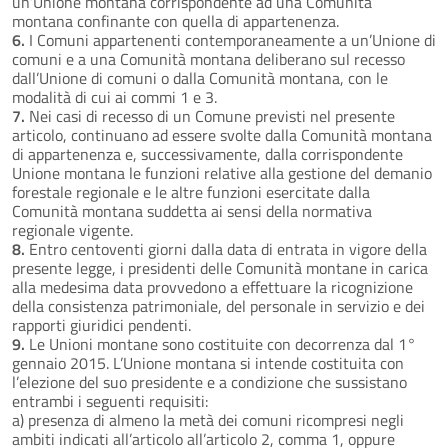
un’Unione montana corrispondente ad una Comunità
montana confinante con quella di appartenenza.
6.
I Comuni appartenenti contemporaneamente a un’Unione di
comuni e a una Comunità montana deliberano sul recesso
dall’Unione di comuni o dalla Comunità montana, con le
modalità di cui ai commi 1 e 3.
7.
Nei casi di recesso di un Comune previsti nel presente
articolo, continuano ad essere svolte dalla Comunità montana
di appartenenza e, successivamente, dalla corrispondente
Unione montana le funzioni relative alla gestione del demanio
forestale regionale e le altre funzioni esercitate dalla
Comunità montana suddetta ai sensi della normativa
regionale vigente.
8.
Entro centoventi giorni dalla data di entrata in vigore della
presente legge, i presidenti delle Comunità montane in carica
alla medesima data provvedono a effettuare la ricognizione
della consistenza patrimoniale, del personale in servizio e dei
rapporti giuridici pendenti.
9.
Le Unioni montane sono costituite con decorrenza dal 1°
gennaio 2015. L’Unione montana si intende costituita con
l’elezione del suo presidente e a condizione che sussistano
entrambi i seguenti requisiti:
a) presenza di almeno la metà dei comuni ricompresi negli
ambiti indicati all’articolo all’articolo 2, comma 1, oppure