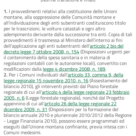
1.
I provvedimenti relativi alla costituzione delle Unioni
montane, alla soppressione delle Comunità montane e
all’individuazione degli enti subentranti costituiscono titolo
per le trascrizioni, le volture catastali e ogni altro
adempimento derivante dalla successione tra enti. Copia di tali
provvedimenti è trasmessa al Ministero dell’interno ai fini
dell’applicazione agli enti subentranti dell’
articolo 2 bis del
decreto legge 7 ottobre 2008, n. 154
(Disposizioni urgenti per
il contenimento della spesa sanitaria e in materia di
regolazioni contabili con le autonomie locali), convertito con
modificazioni dalla
legge 4 dicembre 2008, n. 189
.
2.
Per i Comuni individuati dall’
articolo 33, comma 9, della
legge regionale 15 novembre 2010, n. 16
(Assestamento del
bilancio 2010), gli interventi previsti dal Piano forestale
regionale di cui all’
articolo 4 della legge regionale 23 febbraio
2005, n. 6
(Legge forestale regionale), nonché dal Progetto
appennino di cui all’
articolo 26 della legge regionale 22
dicembre 2009, n. 31
(Disposizioni per la formazione del
bilancio annuale 2010 e pluriennale 2010/2012 della Regione
- Legge Finanziaria 2010), possono essere programmati ed
eseguiti dall’Unione montana confinante, previa intesa con i
Comuni medesimi.