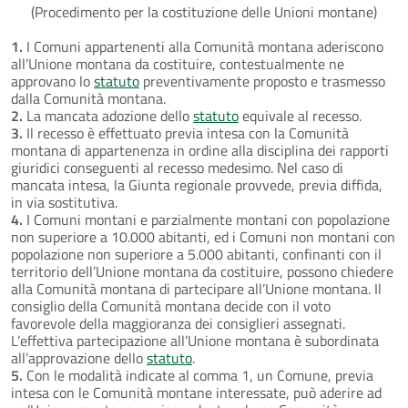
(Procedimento per la costituzione delle Unioni montane)
1.
I Comuni appartenenti alla Comunità montana aderiscono
all’Unione montana da costituire, contestualmente ne
approvano lo
statuto
preventivamente proposto e trasmesso
dalla Comunità montana.
2.
La mancata adozione dello
statuto
equivale al recesso.
3.
Il recesso è effettuato previa intesa con la Comunità
montana di appartenenza in ordine alla disciplina dei rapporti
giuridici conseguenti al recesso medesimo. Nel caso di
mancata intesa, la Giunta regionale provvede, previa diffida,
in via sostitutiva.
4.
I Comuni montani e parzialmente montani con popolazione
non superiore a 10.000 abitanti, ed i Comuni non montani con
popolazione non superiore a 5.000 abitanti, confinanti con il
territorio dell’Unione montana da costituire, possono chiedere
alla Comunità montana di partecipare all’Unione montana. Il
consiglio della Comunità montana decide con il voto
favorevole della maggioranza dei consiglieri assegnati.
L’effettiva partecipazione all’Unione montana è subordinata
all’approvazione dello
statuto
.
5.
Con le modalità indicate al comma 1, un Comune, previa
intesa con le Comunità montane interessate, può aderire ad