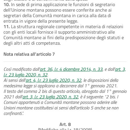
10.
In sede di prima applicazione le funzioni di segretario
dell’Unione montana possono essere conferite anche ai
segretari della Comunità montana in carica alla data di
entrata in vigore della presente legge.
11.
La struttura regionale competente in materia di relazioni
con gli enti locali fornisce il supporto amministrativo alle
Comunità montane ai fini della predisposizione degli statuti e
degli altri atti di competenza.
Nota relativa all'articolo 7
Così modificato dall'
art. 36, l.r. 4 dicembre 2014, n. 33
, e dall'
art. 3,
l.r. 23 luglio 2020, n. 32
.
Ai sensi dell'
art. 4, l.r. 23 luglio 2020, n. 32
, le disposizioni della
medesima legge si applicano a decorrere dal 1° gennaio 2021.
Il testo del comma 2 bis di questo articolo, abrogato dal 1° gennaio
2021 dall'
art. 3, l.r. 23 luglio 2020, n. 32
, è il seguente: "2 bis. I
Comuni appartenuti a Comunità montane possono aderire alle
Unioni montane costituitesi ai sensi dell’articolo 5 anche se non
confinanti.".
Art. 8
(Modifiche alla l.r. 18/2008)