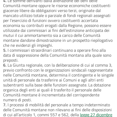
4.
Le somme derivanti dalla alienazione dei beni delle
Comunità montane oppure le risorse economiche costituenti
giacenze libere da obbligazioni verso terzi, originate dal
mancato utilizzo totale o parziale di fondi regionali assegnati
per l’esercizio di funzioni ovvero costituenti accertata
economia su contributi erogati dalla Regione, possono essere
utilizzate dai commissari ai fini dell’estinzione anticipata dei
mutui il cui ammortamento sia a carico delle Comunità
montane dandone dimostrazione in un prospetto riepilogativo
che ne evidenzi gli impieghi.
5.
I commissari straordinari continuano a operare fino alla
data di soppressione della Comunità montana alla quale sono
preposti.
6.
La Giunta regionale, con la deliberazione di cui al comma 3,
previo confronto con le organizzazioni sindacali rappresentate
nelle Comunità montane, determina il contingente e le singole
unità di personale da trasferire ai Comuni e agli altri enti
subentranti sulla base delle funzioni assegnate. La dotazione
organica degli enti ai quali è trasferito il personale delle
Comunità montane è incrementata del corrispondente
numero di posti.
7.
I processi di mobilità del personale a tempo indeterminato
delle Comunità montane non rilevano ai fini delle disposizioni
di cui all’articolo 1, commi 557 e 562, della
legge 27 dicembre