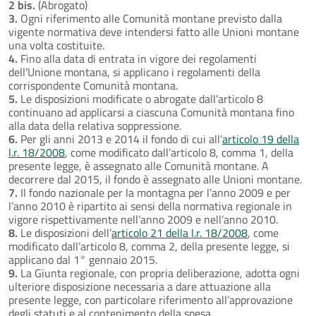
2 bis.
(Abrogato)
3.
Ogni riferimento alle Comunità montane previsto dalla
vigente normativa deve intendersi fatto alle Unioni montane
una volta costituite.
4.
Fino alla data di entrata in vigore dei regolamenti
dell’Unione montana, si applicano i regolamenti della
corrispondente Comunità montana.
5.
Le disposizioni modificate o abrogate dall’articolo 8
continuano ad applicarsi a ciascuna Comunità montana fino
alla data della relativa soppressione.
6.
Per gli anni 2013 e 2014 il fondo di cui all’
articolo 19 della
l.r. 18/2008
, come modificato dall’articolo 8, comma 1, della
presente legge, è assegnato alle Comunità montane. A
decorrere dal 2015, il fondo è assegnato alle Unioni montane.
7.
Il fondo nazionale per la montagna per l’anno 2009 e per
l’anno 2010 è ripartito ai sensi della normativa regionale in
vigore rispettivamente nell’anno 2009 e nell’anno 2010.
8.
Le disposizioni dell’
articolo 21 della l.r. 18/2008
, come
modificato dall’articolo 8, comma 2, della presente legge, si
applicano dal 1° gennaio 2015.
9.
La Giunta regionale, con propria deliberazione, adotta ogni
ulteriore disposizione necessaria a dare attuazione alla
presente legge, con particolare riferimento all’approvazione
degli statuti e al contenimento della spesa.