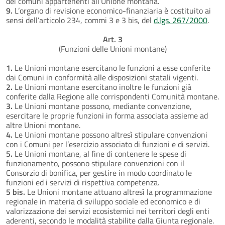
dei comuni appartenenti all’Unione montana.
9.
L’organo di revisione economico-finanziaria è costituito ai
sensi dell’articolo 234, commi 3 e 3 bis, del
d.lgs. 267/2000
.
Art. 3
(Funzioni delle Unioni montane)
1.
Le Unioni montane esercitano le funzioni a esse conferite
dai Comuni in conformità alle disposizioni statali vigenti.
2.
Le Unioni montane esercitano inoltre le funzioni già
conferite dalla Regione alle corrispondenti Comunità montane.
3.
Le Unioni montane possono, mediante convenzione,
esercitare le proprie funzioni in forma associata assieme ad
altre Unioni montane.
4.
Le Unioni montane possono altresì stipulare convenzioni
con i Comuni per l’esercizio associato di funzioni e di servizi.
5.
Le Unioni montane, al fine di contenere le spese di
funzionamento, possono stipulare convenzioni con il
Consorzio di bonifica, per gestire in modo coordinato le
funzioni ed i servizi di rispettiva competenza.
5 bis.
Le Unioni montane attuano altresì la programmazione
regionale in materia di sviluppo sociale ed economico e di
valorizzazione dei servizi ecosistemici nei territori degli enti
aderenti, secondo le modalità stabilite dalla Giunta regionale.