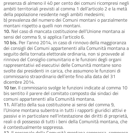
presenza di almeno il 40 per cento dei comuni ricompresi negli
ambiti territoriali previsti al comma 1 dell’articolo 2 e la metà
della popolazione residente negli ambiti medesimi;
b) prevalenza del numero dei Comuni montani o parzialmente
montani rispetto a quelli non montani.
10.
Nel caso di mancata costituzione dell’Unione montana ai
sensi del comma 9, si applica l’articolo 6.
10 bis.
Per l’anno 2014, in caso di rinnovo della maggioranza
dei consigli dei Comuni appartenenti alla Comunità montana a
seguito della tornata elettorale ordinaria, non si provvede al
rinnovo del Consiglio comunitario e le funzioni degli organi
rappresentativi ed esecutivi delle Comunità montane sono
svolte dai presidenti in carica, che assumono le funzioni di
commissario straordinario dell’ente fino alla data del 31
dicembre 2014.
10 ter.
Il commissario svolge le funzioni indicate al comma 10
bis sentito il parere del comitato composto dai sindaci dei
comuni appartenenti alla Comunità montana.
11.
All’atto della sua costituzione ai sensi del comma 9,
l’Unione montana subentra in tutti i rapporti giuridici attivi e
passivi e in particolare nell’intestazione dei diritti di proprietà,
reali o di possesso di tutti i beni della Comunità montana, che
è contestualmente soppressa.
12.
Il personale della Comunità montana soppressa, compreso