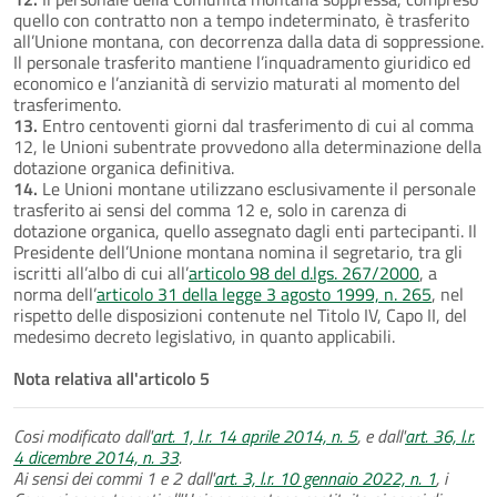
quello con contratto non a tempo indeterminato, è trasferito
all’Unione montana, con decorrenza dalla data di soppressione.
Il personale trasferito mantiene l’inquadramento giuridico ed
economico e l’anzianità di servizio maturati al momento del
trasferimento.
13.
Entro centoventi giorni dal trasferimento di cui al comma
12, le Unioni subentrate provvedono alla determinazione della
dotazione organica definitiva.
14.
Le Unioni montane utilizzano esclusivamente il personale
trasferito ai sensi del comma 12 e, solo in carenza di
dotazione organica, quello assegnato dagli enti partecipanti. Il
Presidente dell’Unione montana nomina il segretario, tra gli
iscritti all’albo di cui all’
articolo 98 del d.lgs. 267/2000
, a
norma dell’
articolo 31 della legge 3 agosto 1999, n. 265
, nel
rispetto delle disposizioni contenute nel Titolo IV, Capo II, del
medesimo decreto legislativo, in quanto applicabili.
Nota relativa all'articolo 5
Cosi modificato dall'
art. 1, l.r. 14 aprile 2014, n. 5
, e dall'
art. 36, l.r.
4 dicembre 2014, n. 33
.
Ai sensi dei commi 1 e 2 dall'
art. 3, l.r. 10 gennaio 2022, n. 1
, i