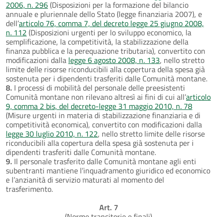
2006, n. 296
(Disposizioni per la formazione del bilancio
annuale e pluriennale dello Stato (legge finanziaria 2007), e
dell’
articolo 76, comma 7, del decreto legge 25 giugno 2008,
n. 112
(Disposizioni urgenti per lo sviluppo economico, la
semplificazione, la competitività, la stabilizzazione della
finanza pubblica e la perequazione tributaria), convertito con
modificazioni dalla
legge 6 agosto 2008, n. 133
, nello stretto
limite delle risorse riconducibili alla copertura della spesa già
sostenuta per i dipendenti trasferiti dalle Comunità montane.
8.
I processi di mobilità del personale delle preesistenti
Comunità montane non rilevano altresì ai fini di cui all’
articolo
9, comma 2 bis, del decreto-legge 31 maggio 2010, n. 78
(Misure urgenti in materia di stabilizzazione finanziaria e di
competitività economica), convertito con modificazioni dalla
legge 30 luglio 2010, n. 122
, nello stretto limite delle risorse
riconducibili alla copertura della spesa già sostenuta per i
dipendenti trasferiti dalle Comunità montane.
9.
Il personale trasferito dalle Comunità montane agli enti
subentranti mantiene l’inquadramento giuridico ed economico
e l’anzianità di servizio maturati al momento del
trasferimento.
Art. 7
(Norme transitorie e finali)