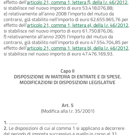
effetto dell’
articolo 21, comma 1, lettera f), della l.r. 46/2012
,
si stabilisce nel nuovo importo di euro 53.418.076,88;
e) relativamente all’anno 2008 l’importo del mutuo da
contrarsi, già stabilito nell’importo di euro 62.655.965,76 per
effetto dell’
articolo 21, comma 1, lettera e), della l.r. 46/2012
,
si stabilisce nel nuovo importo di euro 61.750.876,06;
f) relativamente all’anno 2005 l’importo del mutuo da
contrarsi, già stabilito nell’importo di euro 47.554.704,85 per
effetto dell’
articolo 21, comma 1, lettera b), della l.r. 46/2012
,
si stabilisce nel nuovo importo di euro 47.476.169,93.
Capo II
DISPOSIZIONE IN MATERIA DI ENTRATE E DI SPESE.
MODIFICAZIONI DI DISPOSIZIONI LEGISLATIVE
Art. 5
(Modifica alla l.r. 35/2001)
1.
............................................................................
2.
Le disposizioni di cui al comma 1 si applicano a decorrere
dal periodo di imposta successivo a quello in corso al 31