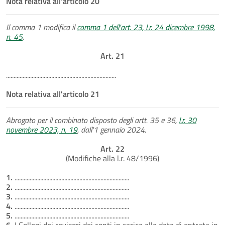
Nota relativa all'articolo 20
Il comma 1 modifica il
comma 1 dell'art. 23, l.r. 24 dicembre 1998,
n. 45
.
Art. 21
.........................................................................
Nota relativa all'articolo 21
Abrogato per il combinato disposto degli artt. 35 e 36,
l.r. 30
novembre 2023, n. 19
, dall'1 gennaio 2024.
Art. 22
(Modifiche alla l.r. 48/1996)
1.
............................................................................
2.
............................................................................
3.
............................................................................
4.
............................................................................
5.
............................................................................
6.
I Collegi dei revisori dei conti in carica alla data di entrata in