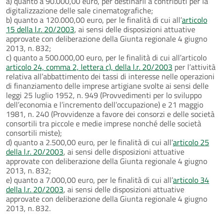
a) quanto a 90.000,00 euro, per destinarli a contributi per la
digitalizzazione delle sale cinematografiche;
b) quanto a 120.000,00 euro, per le finalità di cui all’
articolo
15 della l.r. 20/2003
, ai sensi delle disposizioni attuative
approvate con deliberazione della Giunta regionale 4 giugno
2013, n. 832;
c) quanto a 500.000,00 euro, per le finalità di cui all’articolo
articolo 24, comma 2, lettera c), della l.r. 20/2003
per l’attività
relativa all’abbattimento dei tassi di interesse nelle operazioni
di finanziamento delle imprese artigiane svolte ai sensi delle
leggi 25 luglio 1952, n. 949 (Provvedimenti per lo sviluppo
dell’economia e l’incremento dell’occupazione) e 21 maggio
1981, n. 240 (Provvidenze a favore dei consorzi e delle società
consortili tra piccole e medie imprese nonché delle società
consortili miste);
d) quanto a 2.500,00 euro, per le finalità di cui all’
articolo 25
della l.r. 20/2003
, ai sensi delle disposizioni attuative
approvate con deliberazione della Giunta regionale 4 giugno
2013, n. 832;
e) quanto a 7.000,00 euro, per le finalità di cui all’
articolo 34
della l.r. 20/2003
, ai sensi delle disposizioni attuative
approvate con deliberazione della Giunta regionale 4 giugno
2013, n. 832.