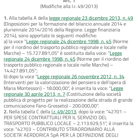
Art. 1
(Modifiche alla l.r. 49/2013)
1.
Alla tabella A della
legge regionale 23 dicembre 2013, n. 49
(Disposizioni per la formazione del bilancio annuale 2014 e
pluriennale 2014/2016 della Regione. Legge finanziaria
2014), sono apportate le seguenti modifiche:
a) la voce "
Legge regionale 24 dicembre 1998, n. 45
(Norme
per il riordino del trasporto pubblico regionale e locale nelle
Marche) – 15.727.891,05" è sostituita dalla voce: "
Legge
regionale 24 dicembre 1998, n. 45
(Norme per il riordino del
trasporto pubblico regionale e locale nelle Marche) –
14.427.891,05";
b) dopo la voce "
Legge regionale 26 novembre 2012, n. 34
(Interventi per la valorizzazione del pensiero e dell'opera di
Maria Montessori) - 18.000,00", è inserita la voce: "
Legge
regionale 30 aprile 2013, n. 7
(Costituzione della società
pubblica di progetto per la realizzazione della strada di grande
comunicazione Fano-Grosseto) - 200.000,00".
2.
Nella tabella C della
l.r. 49/2013
, dopo la voce: "42701 –
PER SPESE CONTRATTUALI PER IL SERVIZIO DEL
TRASPORTO PUBBLICO LOCALE – 2.113.929,51", è inserita la
voce: "42703 – CONTRIBUTO STRAORDINARIO ALLA
SOCIETA’ AERDORICA SpA PER LA DEFINIZIONE DEGLI