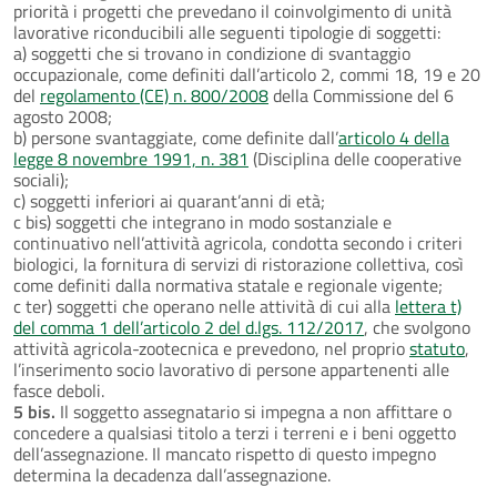
priorità i progetti che prevedano il coinvolgimento di unità
lavorative riconducibili alle seguenti tipologie di soggetti:
a) soggetti che si trovano in condizione di svantaggio
occupazionale, come definiti dall’articolo 2, commi 18, 19 e 20
del
regolamento (CE) n. 800/2008
della Commissione del 6
agosto 2008;
b) persone svantaggiate, come definite dall’
articolo 4 della
legge 8 novembre 1991, n. 381
(Disciplina delle cooperative
sociali);
c) soggetti inferiori ai quarant’anni di età;
c bis) soggetti che integrano in modo sostanziale e
continuativo nell’attività agricola, condotta secondo i criteri
biologici, la fornitura di servizi di ristorazione collettiva, così
come definiti dalla normativa statale e regionale vigente;
c ter) soggetti che operano nelle attività di cui alla
lettera t)
del comma 1 dell’articolo 2 del d.lgs. 112/2017
, che svolgono
attività agricola-zootecnica e prevedono, nel proprio
statuto
,
l’inserimento socio lavorativo di persone appartenenti alle
fasce deboli.
5 bis.
Il soggetto assegnatario si impegna a non affittare o
concedere a qualsiasi titolo a terzi i terreni e i beni oggetto
dell’assegnazione. Il mancato rispetto di questo impegno
determina la decadenza dall’assegnazione.