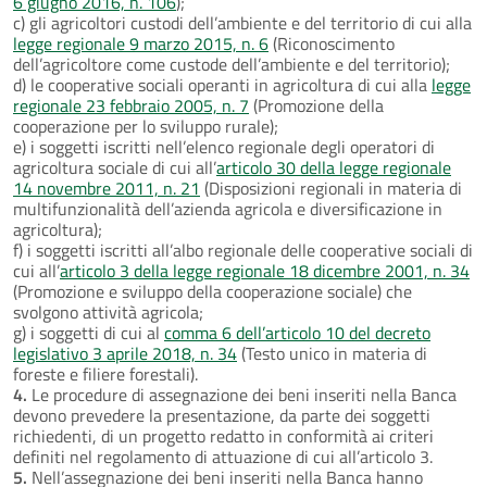
6 giugno 2016, n. 106
);
c) gli agricoltori custodi dell’ambiente e del territorio di cui alla
legge regionale 9 marzo 2015, n. 6
(Riconoscimento
dell’agricoltore come custode dell’ambiente e del territorio);
d) le cooperative sociali operanti in agricoltura di cui alla
legge
regionale 23 febbraio 2005, n. 7
(Promozione della
cooperazione per lo sviluppo rurale);
e) i soggetti iscritti nell’elenco regionale degli operatori di
agricoltura sociale di cui all’
articolo 30 della legge regionale
14 novembre 2011, n. 21
(Disposizioni regionali in materia di
multifunzionalità dell’azienda agricola e diversificazione in
agricoltura);
f) i soggetti iscritti all’albo regionale delle cooperative sociali di
cui all’
articolo 3 della legge regionale 18 dicembre 2001, n. 34
(Promozione e sviluppo della cooperazione sociale) che
svolgono attività agricola;
g) i soggetti di cui al
comma 6 dell’articolo 10 del decreto
legislativo 3 aprile 2018, n. 34
(Testo unico in materia di
foreste e filiere forestali).
4.
Le procedure di assegnazione dei beni inseriti nella Banca
devono prevedere la presentazione, da parte dei soggetti
richiedenti, di un progetto redatto in conformità ai criteri
definiti nel regolamento di attuazione di cui all’articolo 3.
5.
Nell’assegnazione dei beni inseriti nella Banca hanno