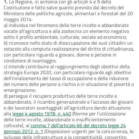
1.
La Regione, in armonia con gli articoli 4 e 9 della
Costituzione e fatto salvo quanto previsto dal decreto del
Ministero delle politiche agricole, alimentari e forestali del 20
maggio 2014:
a) individua nel fenomeno delle terre incolte e abbandonate
vocate all’agricoltura e alla zootecnia un elemento negativo
sotto il profilo ambientale, culturale, sociale ed economico;
b) riconosce nello stato di disoccupazione dei suoi cittadini un
ostacolo alla compiuta realizzazione del diritto di cittadinanza,
con particolare riguardo a giovani, donne e persone in
condizione di svantaggio;
c) intende contribuire al raggiungimento degli obiettivi della
strategia Europa 2020, con particolare riguardo agli obiettivi
dell’innalzamento del tasso di occupazione e della riduzione
del numero delle persone a rischio o in situazione di povertà o
emarginazione;
d) persegue il recupero produttivo delle terre incolte e
abbandonate, il ricambio generazionale e l’accesso dei giovani
e dei lavoratori svantaggiati all’agricoltura dando attuazione
alla
legge 4 agosto 1978, n. 440
(Norme per l’utilizzazione
delle terre incolte, abbandonate o insufficientemente
coltivate), al
comma 7 dell’articolo 66 del decreto legge 24
gennaio 2012, n. 1
(Disposizioni urgenti per la concorrenza, lo
sviluppo delle infrastrutture e la competitività), convertito,