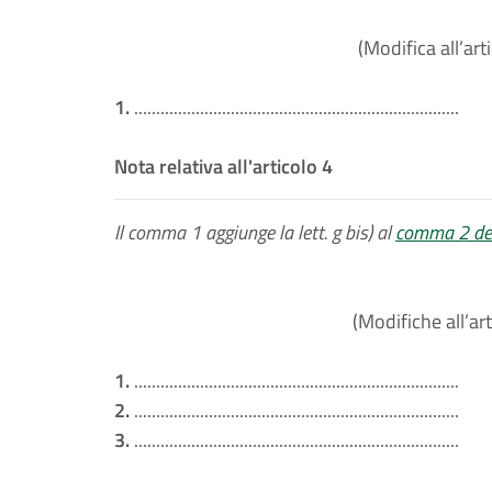
(Modifica all’art
1.
..........................................................................
Nota relativa all'articolo 4
Il comma 1 aggiunge la lett. g bis) al
comma 2 dell
(Modifiche all’art
1.
..........................................................................
2.
..........................................................................
3.
..........................................................................