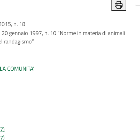
015, n. 18
e 20 gennaio 1997, n. 10 “Norme in materia di animali
el randagismo”
LLA COMUNITA’
97)
97)