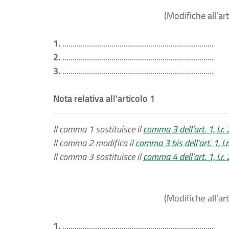
(Modifiche all’art
1.
..........................................................................
2.
..........................................................................
3.
..........................................................................
Nota relativa all'articolo 1
Il comma 1 sostituisce il
comma 3 dell'art. 1, l.r
Il comma 2 modifica il
comma 3 bis dell'art. 1, l
Il comma 3 sostituisce il
comma 4 dell'art. 1, l.r
(Modifiche all’art
1.
..........................................................................