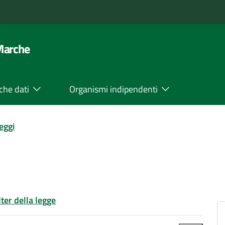
 Marche
che dati
Organismi indipendenti
leggi
Iter della legge