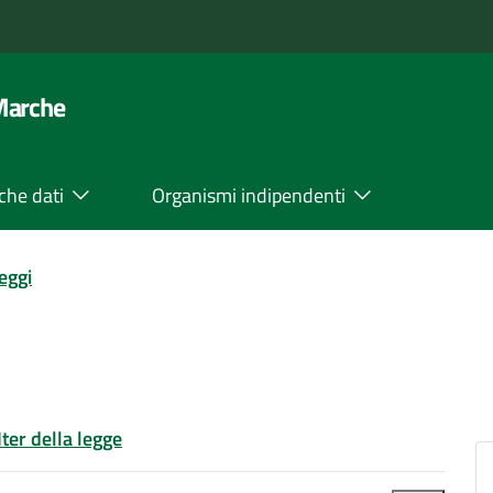
 Marche
che dati
Organismi indipendenti
leggi
Iter della legge