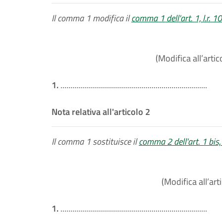
Il comma 1 modifica il
comma 1 dell'art. 1, l.r. 
(Modifica all’artic
1.
..........................................................................
Nota relativa all'articolo 2
Il comma 1 sostituisce il
comma 2 dell'art. 1 bis,
(Modifica all’art
1.
..........................................................................