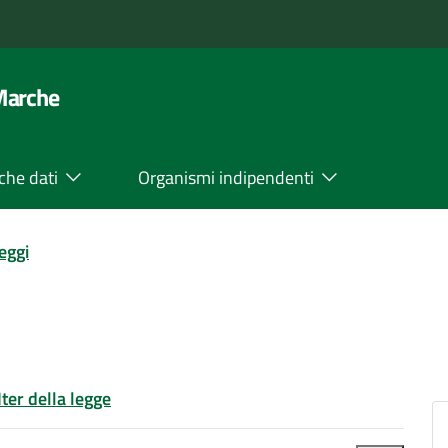
 Marche
che dati
Organismi indipendenti
leggi
Iter della legge