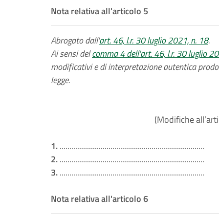
Nota relativa all'articolo 5
Abrogato dall'
art. 46, l.r. 30 luglio 2021, n. 18
.
Ai sensi del
comma 4 dell'art. 46, l.r. 30 luglio 2
modificativi e di interpretazione autentica pro
legge.
(Modifiche all’art
1.
..........................................................................
2.
..........................................................................
3.
..........................................................................
Nota relativa all'articolo 6