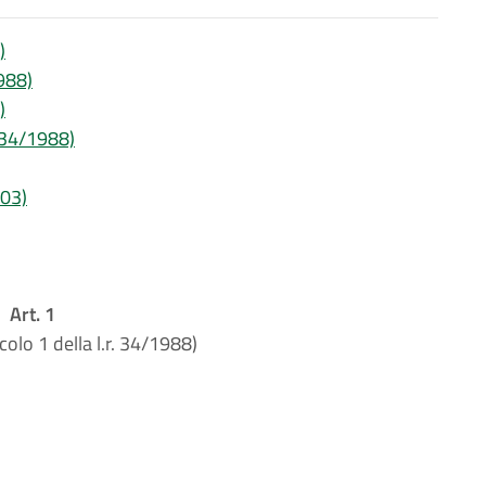
)
1988)
)
. 34/1988)
003)
Art. 1
icolo 1 della l.r. 34/1988)