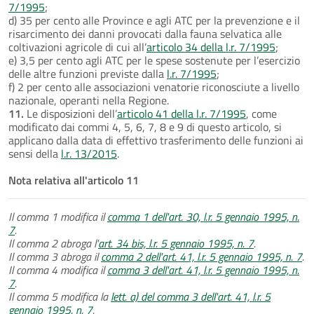
7/1995
;
d) 35 per cento alle Province e agli ATC per la prevenzione e il
risarcimento dei danni provocati dalla fauna selvatica alle
coltivazioni agricole di cui all’
articolo 34 della l.r. 7/1995
;
e) 3,5 per cento agli ATC per le spese sostenute per l’esercizio
delle altre funzioni previste dalla
l.r. 7/1995
;
f) 2 per cento alle associazioni venatorie riconosciute a livello
nazionale, operanti nella Regione.
11.
Le disposizioni dell’
articolo 41 della l.r. 7/1995
, come
modificato dai commi 4, 5, 6, 7, 8 e 9 di questo articolo, si
applicano dalla data di effettivo trasferimento delle funzioni ai
sensi della
l.r. 13/2015
.
Nota relativa all'articolo 11
Il comma 1 modifica il
comma 1 dell'art. 30, l.r. 5 gennaio 1995, n.
7
.
Il comma 2 abroga l'
art. 34 bis, l.r. 5 gennaio 1995, n. 7
.
Il comma 3 abroga il
comma 2 dell'art. 41, l.r. 5 gennaio 1995, n. 7
.
Il comma 4 modifica il
comma 3 dell'art. 41, l.r. 5 gennaio 1995, n.
7
.
Il comma 5 modifica la
lett. a) del comma 3 dell'art. 41, l.r. 5
gennaio 1995, n. 7
.