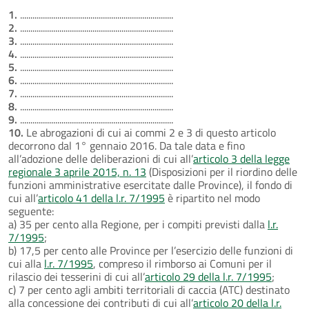
1.
..........................................................................
2.
..........................................................................
3.
..........................................................................
4.
..........................................................................
5.
..........................................................................
6.
..........................................................................
7.
..........................................................................
8.
..........................................................................
9.
..........................................................................
10.
Le abrogazioni di cui ai commi 2 e 3 di questo articolo
decorrono dal 1° gennaio 2016. Da tale data e fino
all’adozione delle deliberazioni di cui all’
articolo 3 della legge
regionale 3 aprile 2015, n. 13
(Disposizioni per il riordino delle
funzioni amministrative esercitate dalle Province), il fondo di
cui all’
articolo 41 della l.r. 7/1995
è ripartito nel modo
seguente:
a) 35 per cento alla Regione, per i compiti previsti dalla
l.r.
7/1995
;
b) 17,5 per cento alle Province per l’esercizio delle funzioni di
cui alla
l.r. 7/1995
, compreso il rimborso ai Comuni per il
rilascio dei tesserini di cui all’
articolo 29 della l.r. 7/1995
;
c) 7 per cento agli ambiti territoriali di caccia (ATC) destinato
alla concessione dei contributi di cui all’
articolo 20 della l.r.