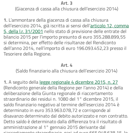
Art. 3
(Giacenza di cassa alla chiusura dell’esercizio 2014)
1.
L’ammontare della giacenza di cassa alla chiusura
dell’esercizio 2014, già iscritta ai sensi dell’
articolo 12, comma
5, della l.r. 31/2001
nello stato di previsione delle entrate del
bilancio 2015 per l’importo presunto di euro 355.288.899,55
si determina, per effetto delle risultanze del Rendiconto
dell’anno 2014, nell’importo di euro 196.093.452,23 presso il
Tesoriere della Regione.
Art. 4
(Saldo finanziario alla chiusura dell’esercizio 2014)
1.
A seguito della
legge regionale 4 dicembre 2015, n. 27
(Rendiconto generale della Regione per l’anno 2014) e della
deliberazione della Giunta regionale di riaccertamento
straordinario dei residui n. 1080 del 1° dicembre 2015, il
saldo finanziario negativo al termine dell’esercizio 2014 è
determinato in euro 353.963.078,72 e corrisponde al
disavanzo determinato dal debito autorizzato e non contratto.
Detto saldo è determinato dalla differenza tra il risultato di
amministrazione al 1° gennaio 2015 derivante dal
riaccertamento straordinario, pari ad euro 665.948.638,15, le