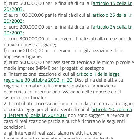
b) euro 600.000,00 per le finalità di cui all’
articolo 15 della l.r.
20/2003
;
c) euro 100.000,00 per le finalità di cui all’
articolo 25 della l.r.
20/2003
;
d) euro 200.000,00 per le finalità di cui all’
articolo 34 della l.r.
20/2003
;
e) euro 300.000,00 per interventi finalizzati alla creazione di
nuove imprese artigiane;
f) euro 400.000,00 per interventi di digitalizzazione delle
imprese artigiane;
g) euro 400.000,00 per assistenza tecnica alle micro, piccole e
medie imprese (MPMI) per i progetti di sostegno
all’internazionalizzazione di cui all’
articolo 1 della legge
regionale 30 ottobre 2008, n. 30
(Disciplina delle attività
regionali in materia di commercio estero, promozione
economica ed internazionalizzazione delle imprese e del
sistema territoriale).
2.
I contributi concessi ai Comuni alla data di entrata in vigore
di questa legge per gli interventi di cui all’
articolo 10, comma
1, lettera a), della l.r. 20/2003
non sono soggetti a revoca in
caso di realizzazione parziale purché ricorrano le seguenti
condizioni:
a) gli interventi realizzati siano relativi a opere
funzionalmente complete e immediatamente fruibili;