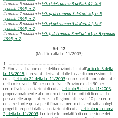
Il comma 6 modifica la
lett. c) del comma 3 dell'art. 41, l.r. 5
gennaio 1995, n. 7
.
Il comma 7 modifica la
lett. d) del comma 3 dell'art. 41, l.r. 5
gennaio 1995, n. 7
.
Il comma 8 modifica la
lett. e) del comma 3 dell'art. 41, l.r. 5
gennaio 1995, n. 7
.
Il comma 9 modifica la
lett. f) del comma 3 dell'art. 41, l.r. 5 gennaio
1995, n. 7
.
Art. 12
(Modifica alla l.r. 11/2003)
1.
..........................................................................
2.
Fino all’adozione delle deliberazioni di cui all’
articolo 3 della
l.r. 13/2015
, i proventi derivanti dalle tasse di concessione di
cui all’
articolo 22 della l.r. 11/2003
sono ripartiti annualmente
nella misura del 60 per cento fra le Province e del 30 per
cento fra le associazioni di cui all’
articolo 5 della l.r. 11/2003
,
proporzionalmente al numero di iscritti muniti di licenza da
pesca nelle acque interne. La Regione utilizza il 10 per cento
della restante quota per il finanziamento di eventuali analoghi
progetti proposti dalle associazioni di cui all’
articolo 4, comma
2, della l.r. 11/2003
. I criteri e le modalità di concessione dei