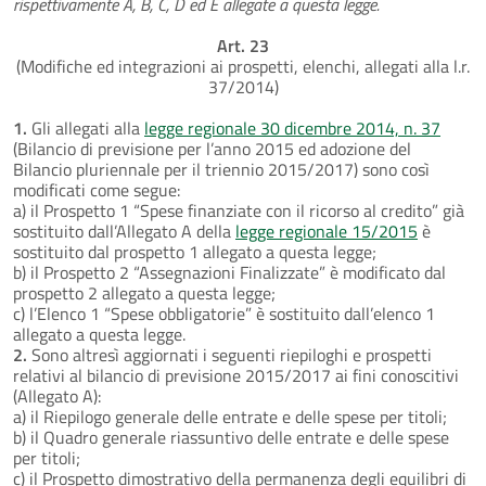
rispettivamente A, B, C, D ed E allegate a questa legge.
Art. 23
(Modifiche ed integrazioni ai prospetti, elenchi, allegati alla l.r.
37/2014)
1.
Gli allegati alla
legge regionale 30 dicembre 2014, n. 37
(Bilancio di previsione per l’anno 2015 ed adozione del
Bilancio pluriennale per il triennio 2015/2017) sono così
modificati come segue:
a) il Prospetto 1 “Spese finanziate con il ricorso al credito” già
sostituito dall’Allegato A della
legge regionale 15/2015
è
sostituito dal prospetto 1 allegato a questa legge;
b) il Prospetto 2 “Assegnazioni Finalizzate” è modificato dal
prospetto 2 allegato a questa legge;
c) l’Elenco 1 “Spese obbligatorie” è sostituito dall’elenco 1
allegato a questa legge.
2.
Sono altresì aggiornati i seguenti riepiloghi e prospetti
relativi al bilancio di previsione 2015/2017 ai fini conoscitivi
(Allegato A):
a) il Riepilogo generale delle entrate e delle spese per titoli;
b) il Quadro generale riassuntivo delle entrate e delle spese
per titoli;
c) il Prospetto dimostrativo della permanenza degli equilibri di