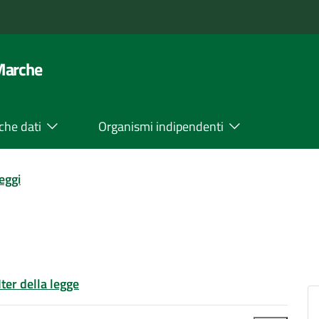
 Marche
che dati
Organismi indipendenti
leggi
Iter della legge