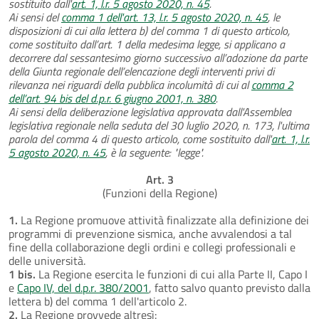
sostituito dall'
art. 1, l.r. 5 agosto 2020, n. 45
.
Ai sensi del
comma 1 dell'art. 13, l.r. 5 agosto 2020, n. 45
, le
disposizioni di cui alla lettera b) del comma 1 di questo articolo,
come sostituito dall’art. 1 della medesima legge, si applicano a
decorrere dal sessantesimo giorno successivo all’adozione da parte
della Giunta regionale dell’elencazione degli interventi privi di
rilevanza nei riguardi della pubblica incolumità di cui al
comma 2
dell’art. 94 bis del d.p.r. 6 giugno 2001, n. 380
.
Ai sensi della deliberazione legislativa approvata dall'Assemblea
legislativa regionale nella seduta del 30 luglio 2020, n. 173, l'ultima
parola del comma 4 di questo articolo, come sostituito dall'
art. 1, l.r.
5 agosto 2020, n. 45
, è la seguente: "legge".
Art. 3
(Funzioni della Regione)
1.
La Regione promuove attività finalizzate alla definizione dei
programmi di prevenzione sismica, anche avvalendosi a tal
fine della collaborazione degli ordini e collegi professionali e
delle università.
1 bis.
La Regione esercita le funzioni di cui alla Parte II, Capo I
e
Capo IV, del d.p.r. 380/2001
, fatto salvo quanto previsto dalla
lettera b) del comma 1 dell'articolo 2.
2.
La Regione provvede altresì: