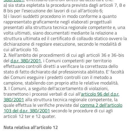
a) sia stata espletata la procedura prevista dagli articoli 7, 8 e
8 bis per l'esecuzione dei lavori di cui all'articolo 6;
b) i lavori suddetti procedono in modo conforme a quanto
rappresentato graficamente negli elaborati progettuali
presentati alla struttura tecnica regionale competente e, una
volta ultimati, siano documentati mediante la relazione a
struttura ultimata ed il certificato di collaudo statico ovvero la
dichiarazione di regolare esecuzione, secondo le modalità di
cui all'articolo 10.
2.
Nell'ambito dei procedimenti di cui agli articoli 36 e 36-bis
del
d.p.r. 380/2001
, i Comuni competenti per territorio
effettuano controlli diretti a verificare la correttezza dello
stato di fatto dichiarato dal professionista abilitato. E' facoltà
dei Comuni eseguire i predetti controlli con il metodo a
campione, stabilendo con proprio atto le relative modalità.
3.
I Comuni, a seguito dell'accertamento di violazioni,
trasmettono i processi verbali di cui all'
articolo 96 del d.p.r.
380/2001
alla struttura tecnica regionale competente, la
quale effettua le verifiche previste dal
comma 2 dell'articolo
103 del d.p.r. 380/2001
secondo le procedure di cui agli
articoli 12 ter e 12 quater.
Nota relativa all'articolo 12