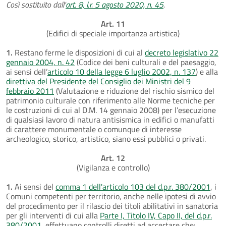
Così sostituito dall'
art. 8, l.r. 5 agosto 2020, n. 45
.
Art. 11
(Edifici di speciale importanza artistica)
1.
Restano ferme le disposizioni di cui al
decreto legislativo 22
gennaio 2004, n. 42
(Codice dei beni culturali e del paesaggio,
ai sensi dell’
articolo 10 della legge 6 luglio 2002, n. 137
) e alla
direttiva del Presidente del Consiglio dei Ministri del 9
febbraio 2011
(Valutazione e riduzione del rischio sismico del
patrimonio culturale con riferimento alle Norme tecniche per
le costruzioni di cui al D.M. 14 gennaio 2008) per l’esecuzione
di qualsiasi lavoro di natura antisismica in edifici o manufatti
di carattere monumentale o comunque di interesse
archeologico, storico, artistico, siano essi pubblici o privati.
Art. 12
(Vigilanza e controllo)
1.
Ai sensi del
comma 1 dell'articolo 103 del d.p.r. 380/2001
, i
Comuni competenti per territorio, anche nelle ipotesi di avvio
del procedimento per il rilascio dei titoli abilitativi in sanatoria
per gli interventi di cui alla
Parte I, Titolo IV, Capo II, del d.p.r.
380/2001
, effettuano controlli diretti ad accertare che: