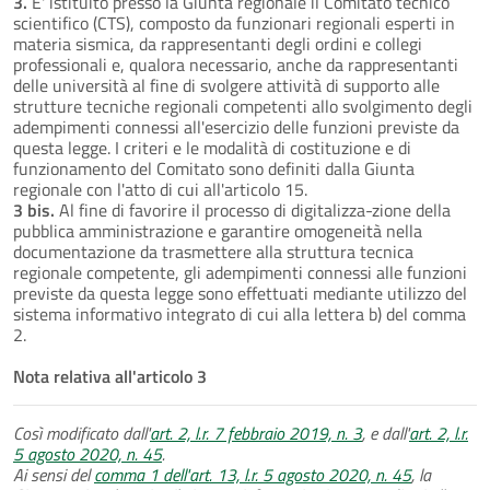
3.
E' istituito presso la Giunta regionale il Comitato tecnico
scientifico (CTS), composto da funzionari regionali esperti in
materia sismica, da rappresentanti degli ordini e collegi
professionali e, qualora necessario, anche da rappresentanti
delle università al fine di svolgere attività di supporto alle
strutture tecniche regionali competenti allo svolgimento degli
adempimenti connessi all'esercizio delle funzioni previste da
questa legge. I criteri e le modalità di costituzione e di
funzionamento del Comitato sono definiti dalla Giunta
regionale con l'atto di cui all'articolo 15.
3 bis.
Al fine di favorire il processo di digitalizza-zione della
pubblica amministrazione e garantire omogeneità nella
documentazione da trasmettere alla struttura tecnica
regionale competente, gli adempimenti connessi alle funzioni
previste da questa legge sono effettuati mediante utilizzo del
sistema informativo integrato di cui alla lettera b) del comma
2.
Nota relativa all'articolo 3
Così modificato dall'
art. 2, l.r. 7 febbraio 2019, n. 3
, e dall'
art. 2, l.r.
5 agosto 2020, n. 45
.
Ai sensi del
comma 1 dell'art. 13, l.r. 5 agosto 2020, n. 45
, la