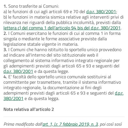
1.
Sono trasferite ai Comuni:
a) le funzioni di cui agli articoli 69 e 70 del
d.p.r. 380/2001
;
b) le funzioni in materia sismica relative agli interventi privi di
rilevanza nei riguardi della pubblica incolumità, previsti dalla
lettera c) del comma 1 dell'articolo 94 bis del d.p.r. 380/2001
.
2.
I Comuni esercitano le funzioni di cui al comma 1 in forma
singola o mediante le forme associative previste dalla
legislazione statale vigente in materia.
3.
I Comuni che hanno istituito lo sportello unico provvedono
ad indicare all'interno del sito istituzionale web il
collegamento al sistema informativo integrato regionale per
gli adempimenti previsti dagli articoli 65 e 93 e seguenti del
d.p.r. 380/2001
e da questa legge.
4.
E' facoltà dello sportello unico comunale sostituirsi al
committente per trasmettere, tramite il sistema informativo
integrato regionale, la documentazione ai fini degli
adempimenti previsti dagli articoli 65 e 93 e seguenti del
d.p.r.
380/2001
e da questa legga.
Nota relativa all'articolo 2
Prima modificato dall'
art. 1, l.r. 7 febbraio 2019, n. 3
, poi così sosì