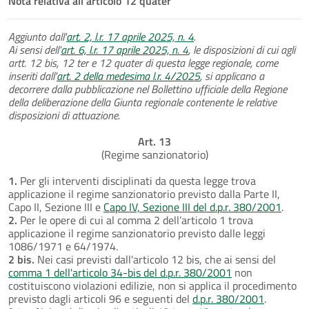
Nota relativa all'articolo 12 quater
Aggiunto dall'
art. 2, l.r. 17 aprile 2025, n. 4
.
Ai sensi dell'
art. 6, l.r. 17 aprile 2025, n. 4
, le disposizioni di cui agli
artt. 12 bis, 12 ter e 12 quater di questa legge regionale, come
inseriti dall'
art. 2 della medesima l.r. 4/2025
, si applicano a
decorrere dalla pubblicazione nel Bollettino ufficiale della Regione
della deliberazione della Giunta regionale contenente le relative
disposizioni di attuazione.
Art. 13
(Regime sanzionatorio)
1.
Per gli interventi disciplinati da questa legge trova
applicazione il regime sanzionatorio previsto dalla Parte II,
Capo II, Sezione III e
Capo IV, Sezione III del d.p.r. 380/2001
.
2.
Per le opere di cui al comma 2 dell’articolo 1 trova
applicazione il regime sanzionatorio previsto dalle leggi
1086/1971 e 64/1974.
2 bis.
Nei casi previsti dall'articolo 12 bis, che ai sensi del
comma 1 dell'articolo 34-bis del d.p.r. 380/2001
non
costituiscono violazioni edilizie, non si applica il procedimento
previsto dagli articoli 96 e seguenti del
d.p.r. 380/2001
.