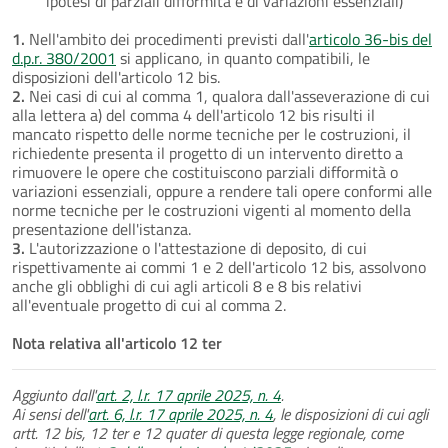
ipotesi di parziali difformità e di variazioni essenziali)
1.
Nell'ambito dei procedimenti previsti dall'
articolo 36-bis del
d.p.r. 380/2001
si applicano, in quanto compatibili, le
disposizioni dell'articolo 12 bis.
2.
Nei casi di cui al comma 1, qualora dall'asseverazione di cui
alla lettera a) del comma 4 dell'articolo 12 bis risulti il
mancato rispetto delle norme tecniche per le costruzioni, il
richiedente presenta il progetto di un intervento diretto a
rimuovere le opere che costituiscono parziali difformità o
variazioni essenziali, oppure a rendere tali opere conformi alle
norme tecniche per le costruzioni vigenti al momento della
presentazione dell'istanza.
3.
L'autorizzazione o l'attestazione di deposito, di cui
rispettivamente ai commi 1 e 2 dell'articolo 12 bis, assolvono
anche gli obblighi di cui agli articoli 8 e 8 bis relativi
all'eventuale progetto di cui al comma 2.
Nota relativa all'articolo 12 ter
Aggiunto dall'
art. 2, l.r. 17 aprile 2025, n. 4
.
Ai sensi dell'
art. 6, l.r. 17 aprile 2025, n. 4
, le disposizioni di cui agli
artt. 12 bis, 12 ter e 12 quater di questa legge regionale, come