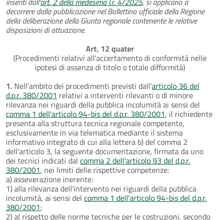
inseriti dall'
art. 2 della medesima l.r. 4/2025
, si applicano a
decorrere dalla pubblicazione nel Bollettino ufficiale della Regione
della deliberazione della Giunta regionale contenente le relative
disposizioni di attuazione.
Art. 12 quater
(Procedimenti relativi all'accertamento di conformità nelle
ipotesi di assenza di titolo o totale difformità)
1.
Nell'ambito dei procedimenti previsti dall'
articolo 36 del
d.p.r. 380/2001
relativi a interventi rilevanti o di minore
rilevanza nei riguardi della pubblica incolumità ai sensi del
comma 1 dell'articolo 94-bis del d.p.r. 380/2001
, il richiedente
presenta alla struttura tecnica regionale competente,
esclusivamente in via telematica mediante il sistema
informativo integrato di cui alla lettera b) del comma 2
dell'articolo 3, la seguente documentazione, firmata da uno
dei tecnici indicati dal
comma 2 dell'articolo 93 del d.p.r.
380/2001
, nei limiti delle rispettive competenze:
a) asseverazione inerente:
1) alla rilevanza dell'intervento nei riguardi della pubblica
incolumità, ai sensi del
comma 1 dell'articolo 94-bis del d.p.r.
380/2001
;
2) al rispetto delle norme tecniche per le costruzioni, secondo