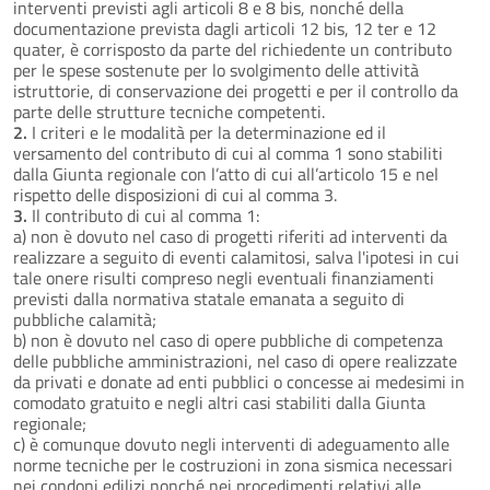
interventi previsti agli articoli 8 e 8 bis, nonché della
documentazione prevista dagli articoli 12 bis, 12 ter e 12
quater, è corrisposto da parte del richiedente un contributo
per le spese sostenute per lo svolgimento delle attività
istruttorie, di conservazione dei progetti e per il controllo da
parte delle strutture tecniche competenti.
2.
I criteri e le modalità per la determinazione ed il
versamento del contributo di cui al comma 1 sono stabiliti
dalla Giunta regionale con l’atto di cui all’articolo 15 e nel
rispetto delle disposizioni di cui al comma 3.
3.
Il contributo di cui al comma 1:
a) non è dovuto nel caso di progetti riferiti ad interventi da
realizzare a seguito di eventi calamitosi, salva l'ipotesi in cui
tale onere risulti compreso negli eventuali finanziamenti
previsti dalla normativa statale emanata a seguito di
pubbliche calamità;
b) non è dovuto nel caso di opere pubbliche di competenza
delle pubbliche amministrazioni, nel caso di opere realizzate
da privati e donate ad enti pubblici o concesse ai medesimi in
comodato gratuito e negli altri casi stabiliti dalla Giunta
regionale;
c) è comunque dovuto negli interventi di adeguamento alle
norme tecniche per le costruzioni in zona sismica necessari
nei condoni edilizi nonché nei procedimenti relativi alle