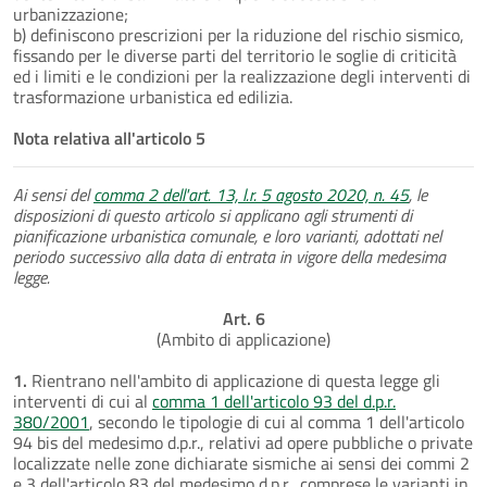
urbanizzazione;
b) definiscono prescrizioni per la riduzione del rischio sismico,
fissando per le diverse parti del territorio le soglie di criticità
ed i limiti e le condizioni per la realizzazione degli interventi di
trasformazione urbanistica ed edilizia.
Nota relativa all'articolo 5
Ai sensi del
comma 2 dell'art. 13, l.r. 5 agosto 2020, n. 45
, le
disposizioni di questo articolo si applicano agli strumenti di
pianificazione urbanistica comunale, e loro varianti, adottati nel
periodo successivo alla data di entrata in vigore della medesima
legge.
Art. 6
(Ambito di applicazione)
1.
Rientrano nell'ambito di applicazione di questa legge gli
interventi di cui al
comma 1 dell'articolo 93 del d.p.r.
380/2001
, secondo le tipologie di cui al comma 1 dell'articolo
94 bis del medesimo d.p.r., relativi ad opere pubbliche o private
localizzate nelle zone dichiarate sismiche ai sensi dei commi 2
e 3 dell'articolo 83 del medesimo d.p.r., comprese le varianti in