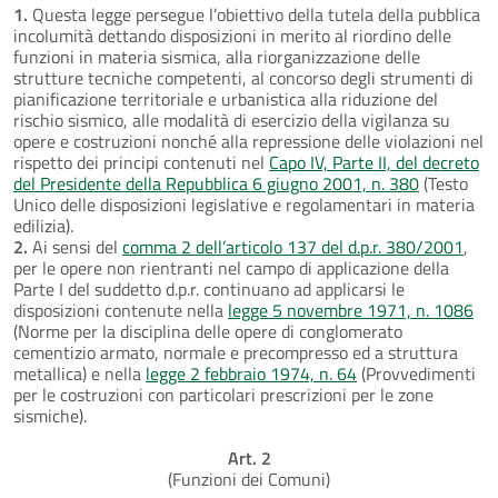
1.
Questa legge persegue l’obiettivo della tutela della pubblica
incolumità dettando disposizioni in merito al riordino delle
funzioni in materia sismica, alla riorganizzazione delle
strutture tecniche competenti, al concorso degli strumenti di
pianificazione territoriale e urbanistica alla riduzione del
rischio sismico, alle modalità di esercizio della vigilanza su
opere e costruzioni nonché alla repressione delle violazioni nel
rispetto dei principi contenuti nel
Capo IV, Parte II, del decreto
del Presidente della Repubblica 6 giugno 2001, n. 380
(Testo
Unico delle disposizioni legislative e regolamentari in materia
edilizia).
2.
Ai sensi del
comma 2 dell’articolo 137 del d.p.r. 380/2001
,
per le opere non rientranti nel campo di applicazione della
Parte I del suddetto d.p.r. continuano ad applicarsi le
disposizioni contenute nella
legge 5 novembre 1971, n. 1086
(Norme per la disciplina delle opere di conglomerato
cementizio armato, normale e precompresso ed a struttura
metallica) e nella
legge 2 febbraio 1974, n. 64
(Provvedimenti
per le costruzioni con particolari prescrizioni per le zone
sismiche).
Art. 2
(Funzioni dei Comuni)