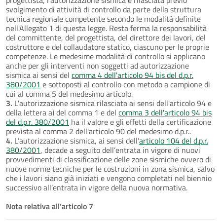
svolgimento di attività di controllo da parte della struttura
tecnica regionale competente secondo le modalità definite
nell'Allegato 1 di questa legge. Resta ferma la responsabilità
del committente, del progettista, del direttore dei lavori, del
costruttore e del collaudatore statico, ciascuno per le proprie
competenze. Le medesime modalità di controllo si applicano
anche per gli interventi non soggetti ad autorizzazione
sismica ai sensi del
comma 4 dell'articolo 94 bis del d.p.r.
380/2001
e sottoposti al controllo con metodo a campione di
cui al comma 5 del medesimo articolo.
3.
L'autorizzazione sismica rilasciata ai sensi dell'articolo 94 e
della lettera a) del comma 1 e del
comma 3 dell'articolo 94 bis
del d.p.r. 380/2001
ha il valore e gli effetti della certificazione
prevista al comma 2 dell'articolo 90 del medesimo d.p.r..
4.
L’autorizzazione sismica, ai sensi dell’
articolo 104 del d.p.r.
380/2001
, decade a seguito dell’entrata in vigore di nuovi
provvedimenti di classificazione delle zone sismiche ovvero di
nuove norme tecniche per le costruzioni in zona sismica, salvo
che i lavori siano già iniziati e vengono completati nel biennio
successivo all’entrata in vigore della nuova normativa.
Nota relativa all'articolo 7