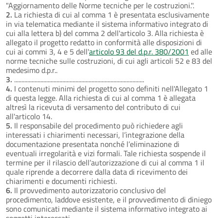
"Aggiornamento delle Norme tecniche per le costruzioni.''.
2.
La richiesta di cui al comma 1 è presentata esclusivamente
in via telematica mediante il sistema informativo integrato di
cui alla lettera b) del comma 2 dell'articolo 3. Alla richiesta è
allegato il progetto redatto in conformità alle disposizioni di
cui ai commi 3, 4 e 5 dell'
articolo 93 del d.p.r. 380/2001
ed alle
norme tecniche sulle costruzioni, di cui agli articoli 52 e 83 del
medesimo d.p.r..
3.
.........................................................................................
4.
I contenuti minimi del progetto sono definiti nell'Allegato 1
di questa legge. Alla richiesta di cui al comma 1 è allegata
altresì la ricevuta di versamento del contributo di cui
all'articolo 14.
5.
Il responsabile del procedimento può richiedere agli
interessati i chiarimenti necessari, l’integrazione della
documentazione presentata nonché l’eliminazione di
eventuali irregolarità e vizi formali. Tale richiesta sospende il
termine per il rilascio dell’autorizzazione di cui al comma 1 il
quale riprende a decorrere dalla data di ricevimento dei
chiarimenti e documenti richiesti.
6.
Il provvedimento autorizzatorio conclusivo del
procedimento, laddove esistente, e il provvedimento di diniego
sono comunicati mediante il sistema informativo integrato ai
soggetti interessati.