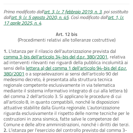
Prima modificato dall'
art. 3, l.r. 7 febbraio 2019, n. 3
, poi sostituito
dall'
art. 9, l.r. 5 agosto 2020, n. 45
. Così modificato dall'
art. 1, l.r.
17 aprile 2025, n. 4
.
Art. 12 bis
(Procedimenti relativi alle tolleranze costruttive)
1.
L'istanza per il rilascio dell'autorizzazione prevista dal
comma 3-bis dell'articolo 34-bis del d.p.r. 380/2001
, relativa
ad interventi rilevanti nei riguardi della pubblica incolumità ai
sensi della
lettera a) del comma 1 dell'articolo 94-bis del d.p.r.
380/2001
o a sopraelevazioni ai sensi dell'articolo 90 del
medesimo decreto, è presentata alla struttura tecnica
regionale competente esclusivamente in via telematica
mediante il sistema informativo integrato di cui alla lettera b)
del comma 2 dell'articolo 3. Si applicano le procedure di cui
all'articolo 8, in quanto compatibili, nonché le disposizioni
attuative stabilite dalla Giunta regionale. L'autorizzazione
riguarda esclusivamente il rispetto delle norme tecniche per le
costruzioni in zona sismica, fatte salve le competenze del
Comune e delle altre amministrazioni, nonché i diritti dei terzi.
2.
L'istanza per l'esercizio del controllo previsto dal comma 3-