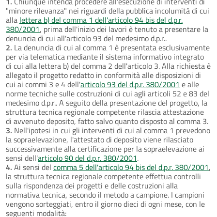
1.
Chiunque intenda procedere all'esecuzione di interventi di
"minore rilevanza" nei riguardi della pubblica incolumità di cui
alla
lettera b) del comma 1 dell'articolo 94 bis del d.p.r.
380/2001
, prima dell'inizio dei lavori è tenuto a presentare la
denuncia di cui all'articolo 93 del medesimo d.p.r..
2.
La denuncia di cui al comma 1 è presentata esclusivamente
per via telematica mediante il sistema informativo integrato
di cui alla lettera b) del comma 2 dell'articolo 3. Alla richiesta è
allegato il progetto redatto in conformità alle disposizioni di
cui ai commi 3 e 4 dell'
articolo 93 del d.p.r. 380/2001
e alle
norme tecniche sulle costruzioni di cui agli articoli 52 e 83 del
medesimo d.p.r.. A seguito della presentazione del progetto, la
struttura tecnica regionale competente rilascia attestazione
di avvenuto deposito, fatto salvo quanto disposto al comma 3.
3.
Nell'ipotesi in cui gli interventi di cui al comma 1 prevedono
la sopraelevazione, l'attestato di deposito viene rilasciato
successivamente alla certificazione per la sopraelevazione ai
sensi dell'
articolo 90 del d.p.r. 380/2001
.
4.
Ai sensi del
comma 5 dell'articolo 94 bis del d.p.r. 380/2001
,
la struttura tecnica regionale competente effettua controlli
sulla rispondenza dei progetti e delle costruzioni alla
normativa tecnica, secondo il metodo a campione. I campioni
vengono sorteggiati, entro il giorno dieci di ogni mese, con le
seguenti modalità: