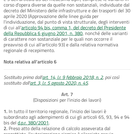
corso d'opera diverse da quelle non sostanziali, individuate dal
decreto del Ministero delle infrastrutture e dei trasporti del 30
aprile 2020 (Approvazione delle linee guida per
l'individuazione, dal punto di vista strutturale, degli interventi
dì cui all'
articolo 94 bis, comma 1, del decreto del Presidente
della Repubblica 6 giugno 2001, n. 380
, nonché delle varianti
di carattere non sostanziale per le quali non occorre il
preavviso di cui all'articolo 93) e dalla relativa normativa
regionale di recepimento.
Nota relativa all'articolo 6
Sostituito prima dall'
art. 14, l.r. 9 febbraio 2018, n. 2
, poi così
sostituito dall'
art. 3, l.r. 5 agosto 2020, n. 45
.
Art. 7
(Disposizioni per l'inizio dei lavori)
1.
In tutto il territorio regionale, l'inizio dei lavori è
subordinato agli adempimenti di cui gli articoli 65, 93, 94 e 94
bis del
d.p.r. 380/2001
.
2.
Preso atto della relazione di calcolo asseverata dal
progettista, l'autorizzazione sismica è rilasciata previo