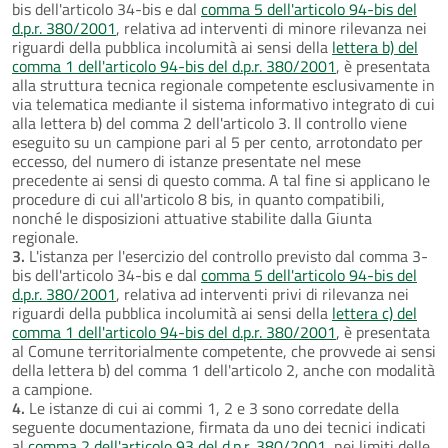
bis dell'articolo 34-bis e dal
comma 5 dell'articolo 94-bis del
d.p.r. 380/2001
, relativa ad interventi di minore rilevanza nei
riguardi della pubblica incolumità ai sensi della
lettera b) del
comma 1 dell'articolo 94-bis del d.p.r. 380/2001
, è presentata
alla struttura tecnica regionale competente esclusivamente in
via telematica mediante il sistema informativo integrato di cui
alla lettera b) del comma 2 dell'articolo 3. Il controllo viene
eseguito su un campione pari al 5 per cento, arrotondato per
eccesso, del numero di istanze presentate nel mese
precedente ai sensi di questo comma. A tal fine si applicano le
procedure di cui all'articolo 8 bis, in quanto compatibili,
nonché le disposizioni attuative stabilite dalla Giunta
regionale.
3.
L'istanza per l'esercizio del controllo previsto dal comma 3-
bis dell'articolo 34-bis e dal
comma 5 dell'articolo 94-bis del
d.p.r. 380/2001
, relativa ad interventi privi di rilevanza nei
riguardi della pubblica incolumità ai sensi della
lettera c) del
comma 1 dell'articolo 94-bis del d.p.r. 380/2001
, è presentata
al Comune territorialmente competente, che provvede ai sensi
della lettera b) del comma 1 dell'articolo 2, anche con modalità
a campione.
4.
Le istanze di cui ai commi 1, 2 e 3 sono corredate della
seguente documentazione, firmata da uno dei tecnici indicati
al
comma 2 dell'articolo 93 del d.p.r. 380/2001
, nei limiti delle